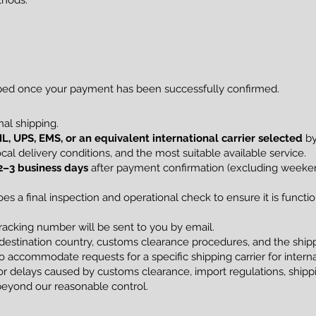
thods:
pped once your payment has been successfully confirmed.
al shipping.
L, UPS, EMS, or an equivalent international carrier selected
by
al delivery conditions, and the most suitable available service.
2–3 business days
after payment confirmation (excluding weekend
s a final inspection and operational check to ensure it is funct
racking number will be sent to you by email.
estination country, customs clearance procedures, and the shippi
 accommodate requests for a specific shipping carrier for interna
 delays caused by customs clearance, import regulations, shippin
beyond our reasonable control.