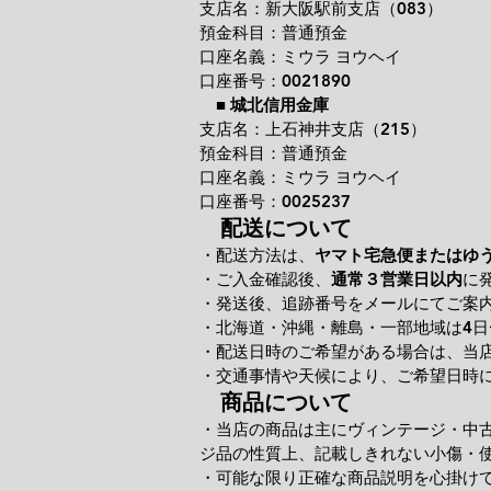
支店名：新大阪駅前支店（083）
預金科目：普通預金
口座名義：ミウラ ヨウヘイ
口座番号：0021890
■
城北信用金庫
支店名：上石神井支店（215）
預金科目：普通預金
口座名義：ミウラ ヨウヘイ
口座番号：0025237
配送について
・配送方法は、
ヤマト宅急便またはゆ
・ご入金確認後、
通常３営業日以内
に
・発送後、追跡番号をメールにてご案
・北海道・沖縄・離島・一部地域は4日
・配送日時のご希望がある場合は、当
・交通事情や天候により、ご希望日時
商品について
・当店の商品は主にヴィンテージ・中
ジ品の性質上、記載しきれない小傷・
・可能な限り正確な商品説明を心掛け