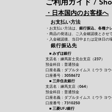
ご利用ガイド / Shop
・日本国内のお客様へ
お支払い方法
・お支払い方法は、
銀行振込、各種ク
・商品の発送は、ご入金確認後とさせ
・入金確認後、当日中または定休日の
銀行振込先
■
みずほ銀行
支店名：練馬富士見台支店（237）
預金科目：普通預金
口座名義：ダブルタイムス ミウラ ヨウ
口座番号：3058672
■
三井住友銀行
支店名：練馬支店（064）
預金科目：普通預金
口座名義：ダブルタイムス ミウラ ヨウ
口座番号：7310250
■
三菱UFJ銀行