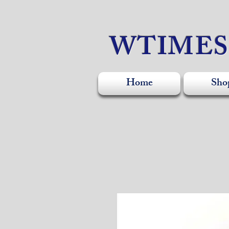
WTIME
Home
Sho