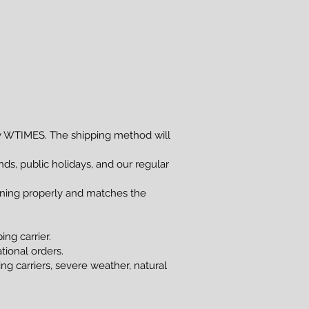
 WTIMES. The shipping method will
s, public holidays, and our regular
ioning properly and matches the
ng carrier.
tional orders.
g carriers, severe weather, natural