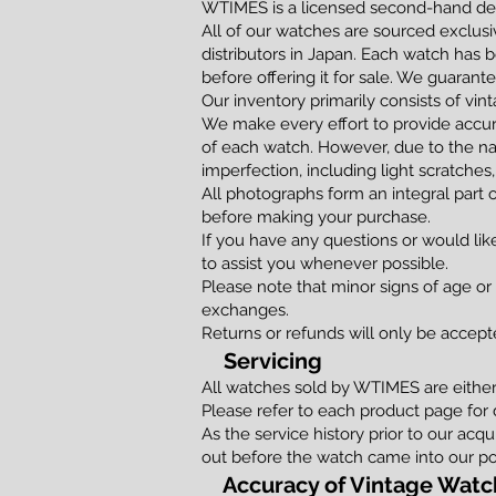
WTIMES is a licensed second-hand dea
All of our watches are sourced exclusi
distributors in Japan. Each watch has 
before offering it for sale. We guaran
Our inventory primarily consists of vi
We make every effort to provide accur
of each watch. However, due to the na
imperfection, including light scratches,
All photographs form an integral part 
before making your purchase.
If you have any questions or would lik
to assist you whenever possible.
Please note that minor signs of age or
exchanges.
Returns or refunds will only be accepted
Servicing
All watches sold by WTIMES are either f
Please refer to each product page for 
As the service history prior to our acq
out before the watch came into our po
Accuracy of Vintage Watc