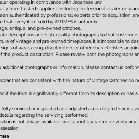
ler operating in compliance with Japanese law.
vely from trusted suppliers, including professional dealer-only a
been authenticated by professional experts prior to acquisition, 
tee that every item sold by WTIMES is authentic.
ntage, antique, and pre-owned watches.
ate descriptions and high-quality photographs so that customers
ture of vintage and pre-owned timepieces, it is impossible to de
 signs of wear, aging, discoloration, or other characteristics acqui
of the product description. Please review both the photographs an
e additional photographs or information, please contact us before
 wear that are consistent with the nature of vintage watches do no
 if the item is significantly different from its description or has 
ully serviced or inspected and adjusted according to their indivi
details regarding the servicing performed.
uisition is not always available, we cannot guarantee or verify any
ssession.
hes