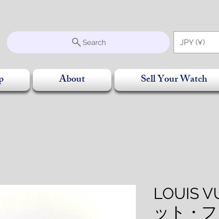
S
JPY (¥)
Search
p
About
Sell Your Watch
LOUIS 
ット・フ