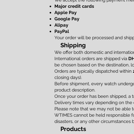
We accept the following payment me
Major credit cards
Apple Pay
Google Pay
Alipay
PayPal
Your order will be processed and shi
Shipping
We offer both domestic and internation
International orders are shipped via
DH
be chosen based on the destination, loc
Orders are typically dispatched within
closing days).
Before shipment, every watch undergoe
product description.
Once your order has been shipped, a t
Delivery times vary depending on the d
Please note that we may not be able to
WTIMES cannot be held responsible for
disasters, or any other circumstances 
Products