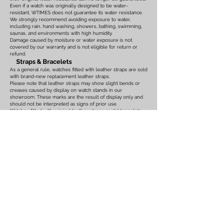
Even if a watch was originally designed to be water-
resistant, WTIMES does not guarantee its water resistance.
We strongly recommend avoiding exposure to water,
including rain, hand washing, showers, bathing, swimming,
saunas, and environments with high humidity.
Damage caused by moisture or water exposure is not
covered by our warranty and is not eligible for return or
refund.
Straps & Bracelets
As a general rule, watches fitted with leather straps are sold
with brand-new replacement leather straps.
Please note that leather straps may show slight bends or
creases caused by display on watch stands in our
showroom. These marks are the result of display only and
should not be interpreted as signs of prior use.
Watches fitted with original leather straps, metal bracelets,
rubber straps, nylon straps, or other original accessories
may not include brand-new replacements. Please review
the photographs and product description carefully. If you
have any concerns regarding the condition, feel free to
contact us before purchasing.
For watches equipped with bracelets, the maximum wrist
size is listed on the product page. Please ensure that the
bracelet size is suitable before placing your order.
We also recommend confirming the case size, lug width,
and all other measurements before purchasing. Returns or
exchanges based on sizing issues or differences in personal
expectations cannot be accepted.
Customs Duties & International Orders
Import duties, customs fees, VAT, GST, brokerage fees, and
any other taxes or charges imposed
by the destination