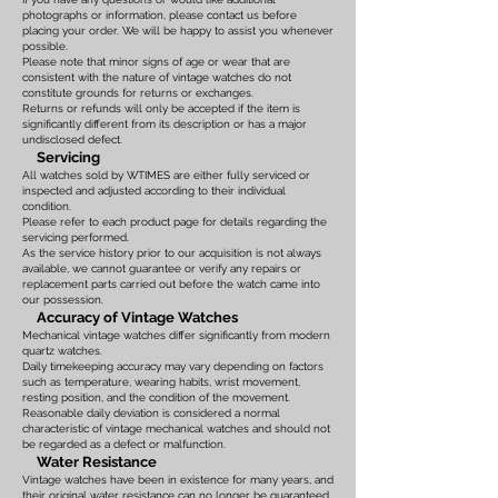
photographs or information, please contact us before
placing your order. We will be happy to assist you whenever
possible.
Please note that minor signs of age or wear that are
consistent with the nature of vintage watches do not
constitute grounds for returns or exchanges.
Returns or refunds will only be accepted if the item is
significantly different from its description or has a major
undisclosed defect.
Servicing
All watches sold by WTIMES are either fully serviced or
inspected and adjusted according to their individual
condition.
Please refer to each product page for details regarding the
servicing performed.
As the service history prior to our acquisition is not always
available, we cannot guarantee or verify any repairs or
replacement parts carried out before the watch came into
our possession.
Accuracy of Vintage Watches
Mechanical vintage watches differ significantly from modern
quartz watches.
Daily timekeeping accuracy may vary depending on factors
such as temperature, wearing habits, wrist movement,
resting position, and the condition of the movement.
Reasonable daily deviation is considered a normal
characteristic of vintage mechanical watches and should not
be regarded as a defect or malfunction.
Water Resistance
Vintage watches have been in existence for many years, and
their original water resistance can no longer be guaranteed.