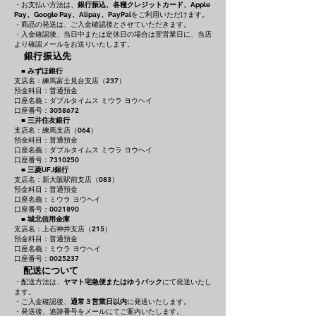
・お支払い方法は、
銀行振込、各種クレジットカード、
Apple
をご利用いただけます。
Pay、Google Pay、Alipay、PayPal
・商品の発送は、ご入金確認後とさせていただきます。
・入金確認後、当日中または定休日の場合は翌営業日に、当店
より確認メールをお送りいたします。
銀行振込先
■
みずほ銀行
支店名：練馬富士見台支店（237）
預金科目：普通預金
口座名義：ダブルタイムス ミウラ ヨウヘイ
口座番号：3058672
■
三井住友銀行
支店名：練馬支店（064）
預金科目：普通預金
口座名義：ダブルタイムス ミウラ ヨウヘイ
口座番号：7310250
■
三菱UFJ銀行
支店名：新大阪駅前支店（083）
預金科目：普通預金
口座名義：ミウラ ヨウヘイ
口座番号：0021890
■
城北信用金庫
支店名：上石神井支店（215）
預金科目：普通預金
口座名義：ミウラ ヨウヘイ
口座番号：0025237
配送について
・配送方法は、
ヤマト宅急便またはゆうパック
にて発送いたし
ます。
・ご入金確認後、
通常３営業日以内
に発送いたします。
・発送後、追跡番号をメールにてご案内いたします。