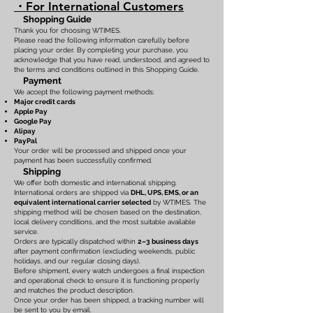
・For International Customers
Shopping Guide
Thank you for choosing WTIMES.
Please read the following information carefully before
placing your order. By completing your purchase, you
acknowledge that you have read, understood, and agreed to
the terms and conditions outlined in this Shopping Guide.
Payment
We accept the following payment methods:
Major credit cards
Apple Pay
Google Pay
Alipay
PayPal
Your order will be processed and shipped once your
payment has been successfully confirmed.
Shipping
We offer both domestic and international shipping.
International orders are shipped via
DHL, UPS, EMS, or an
equivalent international carrier selected
by WTIMES. The
shipping method will be chosen based on the destination,
local delivery conditions, and the most suitable available
service.
Orders are typically dispatched within
2–3 business days
after payment confirmation (excluding weekends, public
holidays, and our regular closing days).
Before shipment, every watch undergoes a final inspection
and operational check to ensure it is functioning properly
and matches the product description.
Once your order has been shipped, a tracking number will
be sent to you by email.