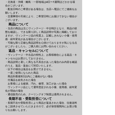
・北海道・沖縄・離島・一部地域は4日〜1週間ほどかかる場
合がございます。
・配送日時のご希望がある場合は、当店へ電話にてご連絡をお
願いします。
・交通事情や天候により、ご希望日時にお届けできない場合が
ございます。
商品について
・当店の商品は主にヴィンテージ・中古時計となり、商品の状
態を確認し、できる限り詳しく商品説明や写真に掲載しており
ますが、ヴィンテージ品の性質上、記載しきれない小傷・使用
感・経年変化がある場合がございます。
・可能な限り正確な商品説明を心掛けておりますが気になる点
がございましたら、ご購入前にお問い合わせください。
返品・キャンセルについて
・ヴィンテージ・中古品の特性上、お客様都合による返品・キ
ャンセルはお受けしておりません。
・商品説明と著しく異なる不具合があった場合のみ内容を確認
のうえ、返品・返金にて対応いたします。
・以下の場合は返品をお受けできません。
一度ご使用になられた商品
商品到着後5日以内にご連絡がない場合
付属品を紛失された場合
お客様による破損、汚れ、修理、加工があった場合
ヴィンテージ品として通常想定される小傷、使用感、経年変
化が理由の場合
・通信販売のため、クーリングオフ制度は適用されません。
長期不在・受取拒否について
・長期不在や受取拒否により商品が返送された場合、往復送料
をご請求させていただきますので、必ず保管期間内にお受け取
りをお願いします。