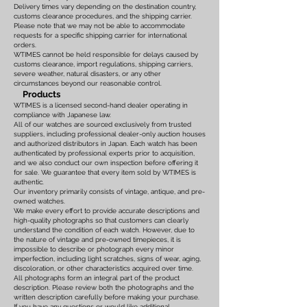
Delivery times vary depending on the destination country,
customs clearance procedures, and the shipping carrier.
Please note that we may not be able to accommodate
requests for a specific shipping carrier for international
orders.
WTIMES cannot be held responsible for delays caused by
customs clearance, import regulations, shipping carriers,
severe weather, natural disasters, or any other
circumstances beyond our reasonable control.
Products
WTIMES is a licensed second-hand dealer operating in
compliance with Japanese law.
All of our watches are sourced exclusively from trusted
suppliers, including professional dealer-only auction houses
and authorized distributors in Japan. Each watch has been
authenticated by professional experts prior to acquisition,
and we also conduct our own inspection before offering it
for sale. We guarantee that every item sold by WTIMES is
authentic.
Our inventory primarily consists of vintage, antique, and pre-
owned watches.
We make every effort to provide accurate descriptions and
high-quality photographs so that customers can clearly
understand the condition of each watch. However, due to
the nature of vintage and pre-owned timepieces, it is
impossible to describe or photograph every minor
imperfection, including light scratches, signs of wear, aging,
discoloration, or other characteristics acquired over time.
All photographs form an integral part of the product
description. Please review both the photographs and the
written description carefully before making your purchase.
If you have any questions or would like additional