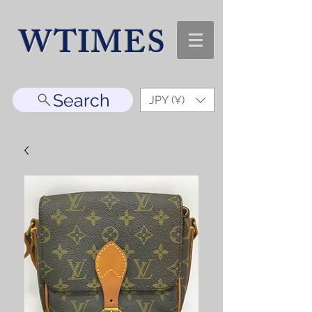
WTIMES
Search
JPY (¥)