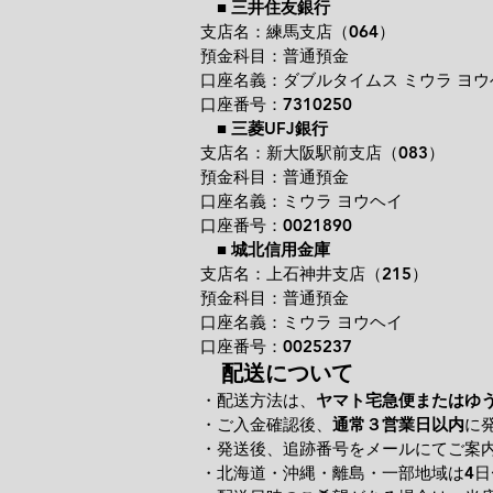
■
三井住友銀行
支店名：練馬支店（064）
預金科目：普通預金
口座名義：ダブルタイムス ミウラ ヨウ
口座番号：7310250
■
三菱UFJ銀行
支店名：新大阪駅前支店（083）
預金科目：普通預金
口座名義：ミウラ ヨウヘイ
口座番号：0021890
■
城北信用金庫
支店名：上石神井支店（215）
預金科目：普通預金
口座名義：ミウラ ヨウヘイ
口座番号：0025237
配送について
・配送方法は、
ヤマト宅急便またはゆ
・ご入金確認後、
通常３営業日以内
に
・発送後、追跡番号をメールにてご案
・北海道・沖縄・離島・一部地域は4日