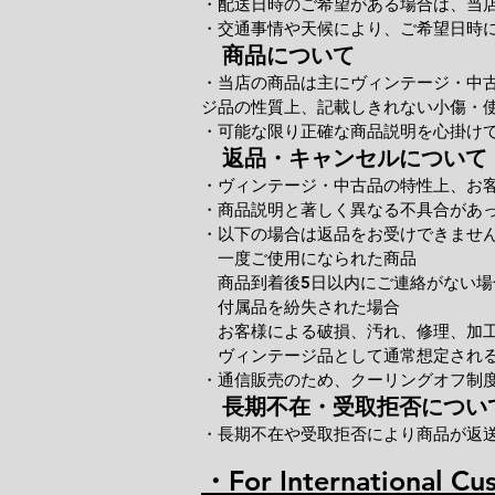
・配送日時のご希望がある場合は、当
・交通事情や天候により、ご希望日時
商品について
・当店の商品は主にヴィンテージ・中
ジ品の性質上、記載しきれない小傷・
・可能な限り正確な商品説明を心掛け
返品・キャンセルについて
・ヴィンテージ・中古品の特性上、お
・商品説明と著しく異なる不具合があ
・以下の場合は返品をお受けできませ
一度ご使用になられた商品
商品到着後5日以内にご連絡がない場
付属品を紛失された場合
お客様による破損、汚れ、修理、加
ヴィンテージ品として通常想定される
・通信販売のため、クーリングオフ制
長期不在・受取拒否につい
・長期不在や受取拒否により商品が返
・For International Cu