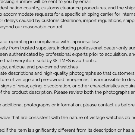
racking number will be sent to you by email.
estination country, customs clearance procedures, and the shippi
 accommodate requests for a specific shipping carrier for interna
 delays caused by customs clearance, import regulations, shippin
beyond our reasonable control.
ler operating in compliance with Japanese law.
vely from trusted suppliers, including professional dealer-only a
been authenticated by professional experts prior to acquisition, 
tee that every item sold by WTIMES is authentic.
ntage, antique, and pre-owned watches.
ate descriptions and high-quality photographs so that customers
ture of vintage and pre-owned timepieces, it is impossible to de
 signs of wear, aging, discoloration, or other characteristics acqui
of the product description. Please review both the photographs an
e additional photographs or information, please contact us before
 wear that are consistent with the nature of vintage watches do no
 if the item is significantly different from its description or has 