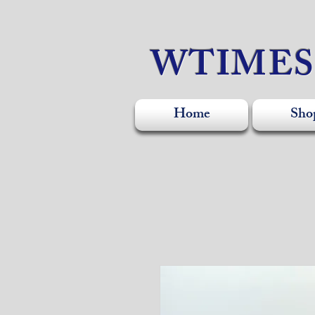
WTIME
Home
Sho