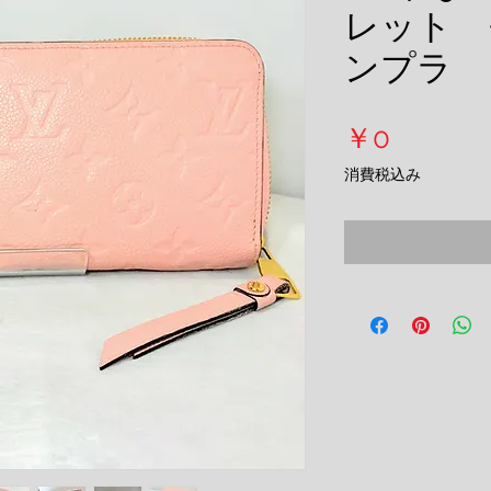
レット 
ンプラ
価
￥0
格
消費税込み