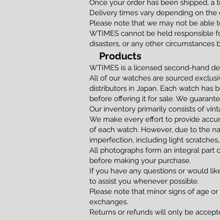
Once your order has been shipped, a t
Delivery times vary depending on the d
Please note that we may not be able to
WTIMES cannot be held responsible for
disasters, or any other circumstances 
Products
WTIMES is a licensed second-hand dea
All of our watches are sourced exclusi
distributors in Japan. Each watch has 
before offering it for sale. We guaran
Our inventory primarily consists of vi
We make every effort to provide accur
of each watch. However, due to the na
imperfection, including light scratches,
All photographs form an integral part 
before making your purchase.
If you have any questions or would lik
to assist you whenever possible.
Please note that minor signs of age or
exchanges.
Returns or refunds will only be accepted