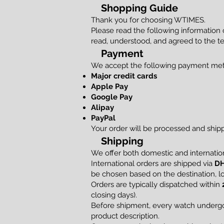
Shopping Guide
Thank you for choosing WTIMES.
Please read the following information
read, understood, and agreed to the te
Payment
We accept the following payment me
Major credit cards
Apple Pay
Google Pay
Alipay
PayPal
Your order will be processed and shi
Shipping
We offer both domestic and internation
International orders are shipped via
DH
be chosen based on the destination, loc
Orders are typically dispatched within
closing days).
Before shipment, every watch undergoe
product description.