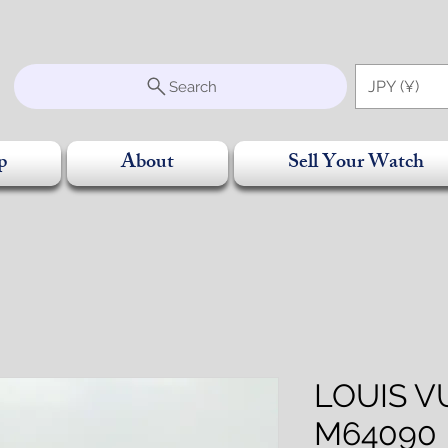
S
JPY (¥)
Search
p
About
Sell Your Watch
LOUIS V
M6409