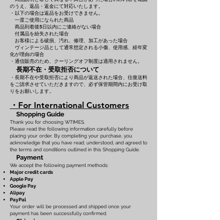
のうえ、返品・返金にて対応いたします。
・以下の場合は返品をお受けできません。
一度ご使用になられた商品
商品到着後5日以内にご連絡がない場合
付属品を紛失された場合
お客様による破損、汚れ、修理、加工があった場合
ヴィンテージ品として通常想定される小傷、使用感、経年変
化が理由の場合
・通信販売のため、クーリングオフ制度は適用されません。
長期不在・受取拒否について
・長期不在や受取拒否により商品が返送された場合、往復送料
をご請求させていただきますので、必ず保管期間内にお受け取
りをお願いします。
・For International Customers
Shopping Guide
Thank you for choosing WTIMES.
Please read the following information carefully before
placing your order. By completing your purchase, you
acknowledge that you have read, understood, and agreed to
the terms and conditions outlined in this Shopping Guide.
Payment
We accept the following payment methods:
Major credit cards
Apple Pay
Google Pay
Alipay
PayPal
Your order will be processed and shipped once your
payment has been successfully confirmed.