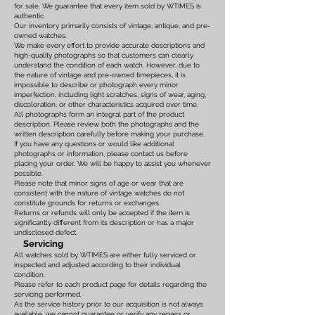
for sale. We guarantee that every item sold by WTIMES is
authentic.
Our inventory primarily consists of vintage, antique, and pre-
owned watches.
We make every effort to provide accurate descriptions and
high-quality photographs so that customers can clearly
understand the condition of each watch. However, due to
the nature of vintage and pre-owned timepieces, it is
impossible to describe or photograph every minor
imperfection, including light scratches, signs of wear, aging,
discoloration, or other characteristics acquired over time.
All photographs form an integral part of the product
description. Please review both the photographs and the
written description carefully before making your purchase.
If you have any questions or would like additional
photographs or information, please contact us before
placing your order. We will be happy to assist you whenever
possible.
Please note that minor signs of age or wear that are
consistent with the nature of vintage watches do not
constitute grounds for returns or exchanges.
Returns or refunds will only be accepted if the item is
significantly different from its description or has a major
undisclosed defect.
Servicing
All watches sold by WTIMES are either fully serviced or
inspected and adjusted according to their individual
condition.
Please refer to each product page for details regarding the
servicing performed.
As the service history prior to our acquisition is not always
available, we cannot guarantee or verify any repairs or