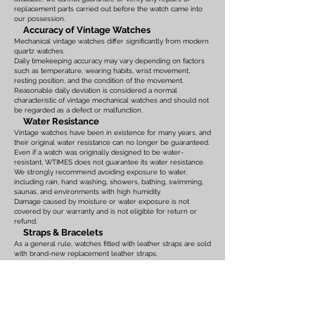
replacement parts carried out before the watch came into
our possession.
Accuracy of Vintage Watches
Mechanical vintage watches differ significantly from modern
quartz watches.
Daily timekeeping accuracy may vary depending on factors
such as temperature, wearing habits, wrist movement,
resting position, and the condition of the movement.
Reasonable daily deviation is considered a normal
characteristic of vintage mechanical watches and should not
be regarded as a defect or malfunction.
Water Resistance
Vintage watches have been in existence for many years, and
their original water resistance can no longer be guaranteed.
Even if a watch was originally designed to be water-
resistant, WTIMES does not guarantee its water resistance.
We strongly recommend avoiding exposure to water,
including rain, hand washing, showers, bathing, swimming,
saunas, and environments with high humidity.
Damage caused by moisture or water exposure is not
covered by our warranty and is not eligible for return or
refund.
Straps & Bracelets
As a general rule, watches fitted with leather straps are sold
with brand-new replacement leather straps.
Please note that leather straps may show slight bends or
creases caused by display on watch stands in our
showroom. These marks are the result of display only and
should not be interpreted as signs of prior use.
Watches fitted with original leather straps, metal bracelets,
rubber straps, nylon straps, or other original accessories