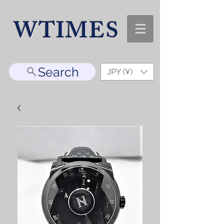
WTIMES
Search
JPY (¥)