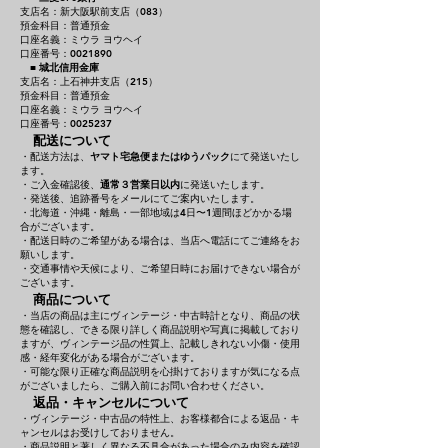
支店名：新大阪駅前支店（083）
預金科目：普通預金
口座名義：ミウラ ヨウヘイ
口座番号：0021890
■
城北信用金庫
支店名：上石神井支店（215）
預金科目：普通預金
口座名義：ミウラ ヨウヘイ
口座番号：0025237
配送について
・配送方法は、
ヤマト宅急便またはゆうパック
にて発送いたし
ます。
・ご入金確認後、
通常３営業日以内
に発送いたします。
・発送後、追跡番号をメールにてご案内いたします。
・北海道・沖縄・離島・一部地域は4日〜1週間ほどかかる場
合がございます。
・配送日時のご希望がある場合は、当店へ電話にてご連絡をお
願いします。
・交通事情や天候により、ご希望日時にお届けできない場合が
ございます。
商品について
・当店の商品は主にヴィンテージ・中古時計となり、商品の状
態を確認し、できる限り詳しく商品説明や写真に掲載しており
ますが、ヴィンテージ品の性質上、記載しきれない小傷・使用
感・経年変化がある場合がございます。
・可能な限り正確な商品説明を心掛けておりますが気になる点
がございましたら、ご購入前にお問い合わせください。
返品・キャンセルについて
・ヴィンテージ・中古品の特性上、お客様都合による返品・キ
ャンセルはお受けしておりません。
・商品説明と著しく異なる不具合があった場合のみ内容を確認