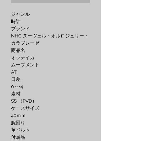
ジャンル
時計
ブランド
NHC ヌーヴェル・オルロジュリー・
カラブレーゼ
商品名
オッテイカ
ムーブメント
AT
日差
0～+4
素材
SS （PVD）
ケースサイズ
40ｍｍ
腕回り
革ベルト
付属品