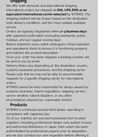
Shipping
We offer both domestic and international shipping.
International orders are shipped via
DHL, UPS, EMS, or an
equivalent international carrier selected
by WTIMES. The
shipping method will be chosen based on the destination,
local delivery conditions, and the most suitable available
service.
Orders are typically dispatched within
2–3 business days
after payment confirmation (excluding weekends, public
holidays, and our regular closing days).
Before shipment, every watch undergoes a final inspection
and operational check to ensure it is functioning properly
and matches the product description.
Once your order has been shipped, a tracking number will
be sent to you by email.
Delivery times vary depending on the destination country,
customs clearance procedures, and the shipping carrier.
Please note that we may not be able to accommodate
requests for a specific shipping carrier for international
orders.
WTIMES cannot be held responsible for delays caused by
customs clearance, import regulations, shipping carriers,
severe weather, natural disasters, or any other
circumstances beyond our reasonable control.
Products
WTIMES is a licensed second-hand dealer operating in
compliance with Japanese law.
All of our watches are sourced exclusively from trusted
suppliers, including professional dealer-only auction houses
and authorized distributors in Japan. Each watch has been
authenticated by professional experts prior to acquisition,
and we also conduct our own inspection before offering it