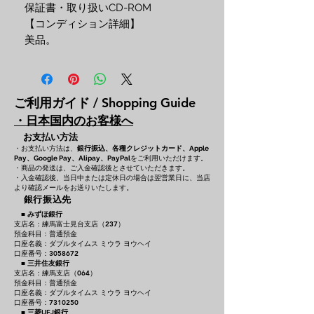
保証書・取り扱いCD-ROM
【コンディション詳細】
美品。
ご利用ガイド / Shopping Guide
・日本国内のお客様へ
お支払い方法
・お支払い方法は、
銀行振込、各種クレジットカード、
Apple
をご利用いただけます。
Pay、Google Pay、Alipay、PayPal
・商品の発送は、ご入金確認後とさせていただきます。
・入金確認後、当日中または定休日の場合は翌営業日に、当店
より確認メールをお送りいたします。
銀行振込先
■
みずほ銀行
支店名：練馬富士見台支店（237）
預金科目：普通預金
口座名義：ダブルタイムス ミウラ ヨウヘイ
口座番号：3058672
■
三井住友銀行
支店名：練馬支店（064）
預金科目：普通預金
口座名義：ダブルタイムス ミウラ ヨウヘイ
口座番号：7310250
■
三菱UFJ銀行