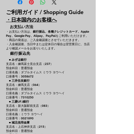
ご利用ガイド / Shopping Guide
・日本国内のお客様へ
お支払い方法
・お支払い方法は、
銀行振込、各種クレジットカード、
Apple
をご利用いただけます。
Pay、Google Pay、Alipay、PayPal
・商品の発送は、ご入金確認後とさせていただきます。
・入金確認後、当日中または定休日の場合は翌営業日に、当店
より確認メールをお送りいたします。
銀行振込先
■
みずほ銀行
支店名：練馬富士見台支店（237）
預金科目：普通預金
口座名義：ダブルタイムス ミウラ ヨウヘイ
口座番号：3058672
■
三井住友銀行
支店名：練馬支店（064）
預金科目：普通預金
口座名義：ダブルタイムス ミウラ ヨウヘイ
口座番号：7310250
■
三菱UFJ銀行
支店名：新大阪駅前支店（083）
預金科目：普通預金
口座名義：ミウラ ヨウヘイ
口座番号：0021890
■
城北信用金庫
支店名：上石神井支店（215）
預金科目：普通預金