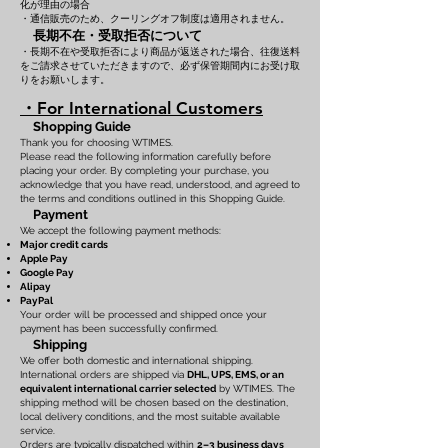
化が理由の場合
・通信販売のため、クーリングオフ制度は適用されません。
長期不在・受取拒否について
・長期不在や受取拒否により商品が返送された場合、往復送料
をご請求させていただきますので、必ず保管期間内にお受け取
りをお願いします。
・For International Customers
Shopping Guide
Thank you for choosing WTIMES.
Please read the following information carefully before
placing your order. By completing your purchase, you
acknowledge that you have read, understood, and agreed to
the terms and conditions outlined in this Shopping Guide.
Payment
We accept the following payment methods:
Major credit cards
Apple Pay
Google Pay
Alipay
PayPal
Your order will be processed and shipped once your
payment has been successfully confirmed.
Shipping
We offer both domestic and international shipping.
International orders are shipped via
DHL, UPS, EMS, or an
equivalent international carrier selected
by WTIMES. The
shipping method will be chosen based on the destination,
local delivery conditions, and the most suitable available
service.
Orders are typically dispatched within
2–3 business days