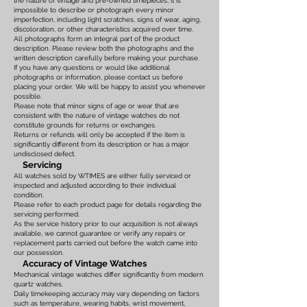
the nature of vintage and pre-owned timepieces, it is
impossible to describe or photograph every minor
imperfection, including light scratches, signs of wear, aging,
discoloration, or other characteristics acquired over time.
All photographs form an integral part of the product
description. Please review both the photographs and the
written description carefully before making your purchase.
If you have any questions or would like additional
photographs or information, please contact us before
placing your order. We will be happy to assist you whenever
possible.
Please note that minor signs of age or wear that are
consistent with the nature of vintage watches do not
constitute grounds for returns or exchanges.
Returns or refunds will only be accepted if the item is
significantly different from its description or has a major
undisclosed defect.
Servicing
All watches sold by WTIMES are either fully serviced or
inspected and adjusted according to their individual
condition.
Please refer to each product page for details regarding the
servicing performed.
As the service history prior to our acquisition is not always
available, we cannot guarantee or verify any repairs or
replacement parts carried out before the watch came into
our possession.
Accuracy of Vintage Watches
Mechanical vintage watches differ significantly from modern
quartz watches.
Daily timekeeping accuracy may vary depending on factors
such as temperature, wearing habits, wrist movement,