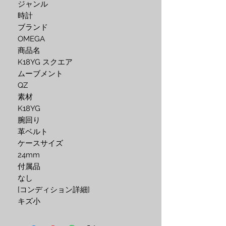
ジャンル

時計

ブランド

OMEGA

商品名

K18YG スクエア

ムーブメント

QZ

素材

K18YG

腕回り

革ベルト

ケースサイズ

24mm

付属品

なし

[コンディション詳細]

キズ小