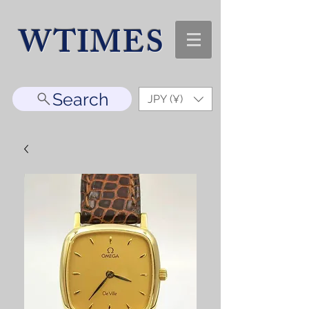
WTIMES
Search
JPY (¥)