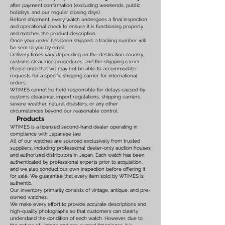
after payment confirmation (excluding weekends, public
holidays, and our regular closing days).
Before shipment, every watch undergoes a final inspection
and operational check to ensure it is functioning properly
and matches the product description.
Once your order has been shipped, a tracking number will
be sent to you by email.
Delivery times vary depending on the destination country,
customs clearance procedures, and the shipping carrier.
Please note that we may not be able to accommodate
requests for a specific shipping carrier for international
orders.
WTIMES cannot be held responsible for delays caused by
customs clearance, import regulations, shipping carriers,
severe weather, natural disasters, or any other
circumstances beyond our reasonable control.
Products
WTIMES is a licensed second-hand dealer operating in
compliance with Japanese law.
All of our watches are sourced exclusively from trusted
suppliers, including professional dealer-only auction houses
and authorized distributors in Japan. Each watch has been
authenticated by professional experts prior to acquisition,
and we also conduct our own inspection before offering it
for sale. We guarantee that every item sold by WTIMES is
authentic.
Our inventory primarily consists of vintage, antique, and pre-
owned watches.
We make every effort to provide accurate descriptions and
high-quality photographs so that customers can clearly
understand the condition of each watch. However, due to