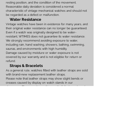
resting position, and the condition of the movement.
Reasonable daily deviation is considered a normal
characteristic of vintage mechanical watches and should not
be regarded as a defect or malfunction.
Water Resistance
Vintage watches have been in existence for many years, and
their original water resistance can no longer be guaranteed.
Even if a watch was originally designed to be water-
resistant, WTIMES does not guarantee its water resistance.
We strongly recommend avoiding exposure to water,
including rain, hand washing, showers, bathing, swimming,
saunas, and environments with high humidity.
Damage caused by moisture or water exposure is not
covered by our warranty and is not eligible for return or
refund.
Straps & Bracelets
As a general rule, watches fitted with leather straps are sold
with brand-new replacement leather straps.
Please note that leather straps may show slight bends or
creases caused by display on watch stands in our
showroom. These marks are the result of display only and
should not be interpreted as signs of prior use.
Watches fitted with original leather straps, metal bracelets,
rubber straps, nylon straps, or other original accessories
may not include brand-new replacements. Please review
the photographs and product description carefully. If you
have any concerns regarding the condition, feel free to
contact us before purchasing.
For watches equipped with bracelets, the maximum wrist
size is listed on the product page. Please ensure that the
bracelet size is suitable before placing your order.