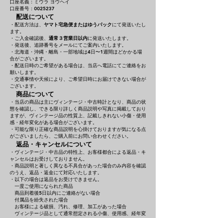
口座名義：ミウラ ヨウヘイ
口座番号：0025237
配送について
・配送方法は、
ヤマト宅急便またはゆうパック
にて発送いたし
ます。
・ご入金確認後、
通常３営業日以内
に発送いたします。
・発送後、追跡番号をメールにてご案内いたします。
・北海道・沖縄・離島・一部地域は4日〜1週間ほどかかる場
合がございます。
・配送日時のご希望がある場合は、当店へ電話にてご連絡をお
願いします。
・交通事情や天候により、ご希望日時にお届けできない場合が
ございます。
商品について
・当店の商品は主にヴィンテージ・中古時計となり、商品の状
態を確認し、できる限り詳しく商品説明や写真に掲載しており
ますが、ヴィンテージ品の性質上、記載しきれない小傷・使用
感・経年変化がある場合がございます。
・可能な限り正確な商品説明を心掛けておりますが気になる点
がございましたら、ご購入前にお問い合わせください。
返品・キャンセルについて
・ヴィンテージ・中古品の特性上、お客様都合による返品・キ
ャンセルはお受けしておりません。
・商品説明と著しく異なる不具合があった場合のみ内容を確認
のうえ、返品・返金にて対応いたします。
・以下の場合は返品をお受けできません。
一度ご使用になられた商品
商品到着後5日以内にご連絡がない場合
付属品を紛失された場合
お客様による破損、汚れ、修理、加工があった場合
ヴィンテージ品として通常想定される小傷、使用感、経年変