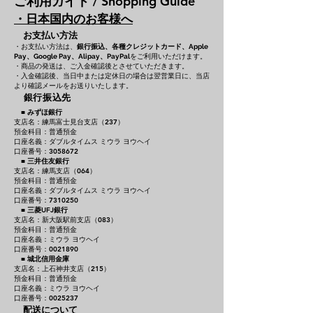
ご利用ガイド / Shopping Guide
・日本国内のお客様へ
お支払い方法
・お支払い方法は、
銀行振込、各種クレジットカード、
Apple
をご利用いただけます。
Pay、Google Pay、Alipay、PayPal
・商品の発送は、ご入金確認後とさせていただきます。
・入金確認後、当日中または定休日の場合は翌営業日に、当店
より確認メールをお送りいたします。
銀行振込先
■
みずほ銀行
支店名：練馬富士見台支店（237）
預金科目：普通預金
口座名義：ダブルタイムス ミウラ ヨウヘイ
口座番号：3058672
■
三井住友銀行
支店名：練馬支店（064）
預金科目：普通預金
口座名義：ダブルタイムス ミウラ ヨウヘイ
口座番号：7310250
■
三菱UFJ銀行
支店名：新大阪駅前支店（083）
預金科目：普通預金
口座名義：ミウラ ヨウヘイ
口座番号：0021890
■
城北信用金庫
支店名：上石神井支店（215）
預金科目：普通預金
口座名義：ミウラ ヨウヘイ
口座番号：0025237
配送について