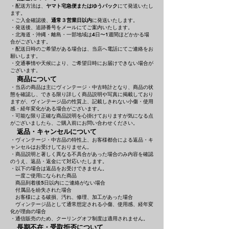
・配送方法は、
ヤマト宅急便またはゆうパック
にて発送いたし
ます。
・ご入金確認後、
通常３営業日以内
に発送いたします。
・発送後、追跡番号をメールにてご案内いたします。
・北海道・沖縄・離島・一部地域は4日〜1週間ほどかかる場
合がございます。
・配送日時のご希望がある場合は、当店へ電話にてご連絡をお
願いします。
・交通事情や天候により、ご希望日時にお届けできない場合が
ございます。
商品について
・当店の商品は主にヴィンテージ・中古時計となり、商品の状
態を確認し、できる限り詳しく商品説明や写真に掲載しており
ますが、ヴィンテージ品の性質上、記載しきれない小傷・使用
感・経年変化がある場合がございます。
・可能な限り正確な商品説明を心掛けておりますが気になる点
がございましたら、ご購入前にお問い合わせください。
返品・キャンセルについて
・ヴィンテージ・中古品の特性上、お客様都合による返品・キ
ャンセルはお受けしておりません。
・商品説明と著しく異なる不具合があった場合のみ内容を確認
のうえ、返品・返金にて対応いたします。
・以下の場合は返品をお受けできません。
一度ご使用になられた商品
商品到着後5日以内にご連絡がない場合
付属品を紛失された場合
お客様による破損、汚れ、修理、加工があった場合
ヴィンテージ品として通常想定される小傷、使用感、経年変
化が理由の場合
・通信販売のため、クーリングオフ制度は適用されません。
長期不在・受取拒否について