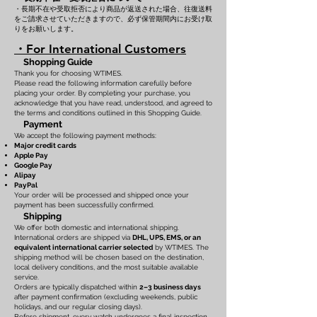
・長期不在や受取拒否により商品が返送された場合、往復送料
をご請求させていただきますので、必ず保管期間内にお受け取
りをお願いします。
・For International Customers
Shopping Guide
Thank you for choosing WTIMES.
Please read the following information carefully before
placing your order. By completing your purchase, you
acknowledge that you have read, understood, and agreed to
the terms and conditions outlined in this Shopping Guide.
Payment
We accept the following payment methods:
Major credit cards
Apple Pay
Google Pay
Alipay
PayPal
Your order will be processed and shipped once your
payment has been successfully confirmed.
Shipping
We offer both domestic and international shipping.
International orders are shipped via
DHL, UPS, EMS, or an
equivalent international carrier selected
by WTIMES. The
shipping method will be chosen based on the destination,
local delivery conditions, and the most suitable available
service.
Orders are typically dispatched within
2–3 business days
after payment confirmation (excluding weekends, public
holidays, and our regular closing days).
Before shipment, every watch undergoes a final inspection