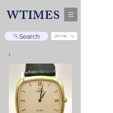
WTIMES
Search
JPY (¥)