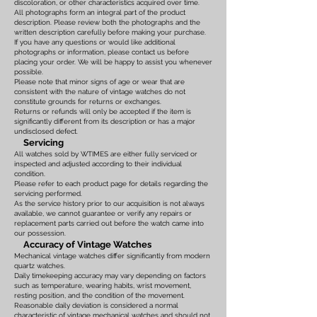
discoloration, or other characteristics acquired over time.
All photographs form an integral part of the product
description. Please review both the photographs and the
written description carefully before making your purchase.
If you have any questions or would like additional
photographs or information, please contact us before
placing your order. We will be happy to assist you whenever
possible.
Please note that minor signs of age or wear that are
consistent with the nature of vintage watches do not
constitute grounds for returns or exchanges.
Returns or refunds will only be accepted if the item is
significantly different from its description or has a major
undisclosed defect.
Servicing
All watches sold by WTIMES are either fully serviced or
inspected and adjusted according to their individual
condition.
Please refer to each product page for details regarding the
servicing performed.
As the service history prior to our acquisition is not always
available, we cannot guarantee or verify any repairs or
replacement parts carried out before the watch came into
our possession.
Accuracy of Vintage Watches
Mechanical vintage watches differ significantly from modern
quartz watches.
Daily timekeeping accuracy may vary depending on factors
such as temperature, wearing habits, wrist movement,
resting position, and the condition of the movement.
Reasonable daily deviation is considered a normal
characteristic of vintage mechanical watches and should not