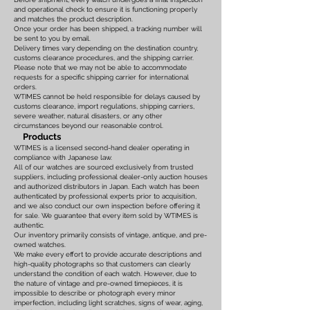
and operational check to ensure it is functioning properly
and matches the product description.
Once your order has been shipped, a tracking number will
be sent to you by email.
Delivery times vary depending on the destination country,
customs clearance procedures, and the shipping carrier.
Please note that we may not be able to accommodate
requests for a specific shipping carrier for international
orders.
WTIMES cannot be held responsible for delays caused by
customs clearance, import regulations, shipping carriers,
severe weather, natural disasters, or any other
circumstances beyond our reasonable control.
Products
WTIMES is a licensed second-hand dealer operating in
compliance with Japanese law.
All of our watches are sourced exclusively from trusted
suppliers, including professional dealer-only auction houses
and authorized distributors in Japan. Each watch has been
authenticated by professional experts prior to acquisition,
and we also conduct our own inspection before offering it
for sale. We guarantee that every item sold by WTIMES is
authentic.
Our inventory primarily consists of vintage, antique, and pre-
owned watches.
We make every effort to provide accurate descriptions and
high-quality photographs so that customers can clearly
understand the condition of each watch. However, due to
the nature of vintage and pre-owned timepieces, it is
impossible to describe or photograph every minor
imperfection, including light scratches, signs of wear, aging,