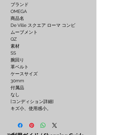
ブランド

OMEGA

商品名

De Ville スクエア ローマ コンビ

ムーブメント

QZ

素材

SS

腕回り

革ベルト

ケースサイズ

30mm

付属品

なし

[コンディション詳細]

キズ小、使用感小。