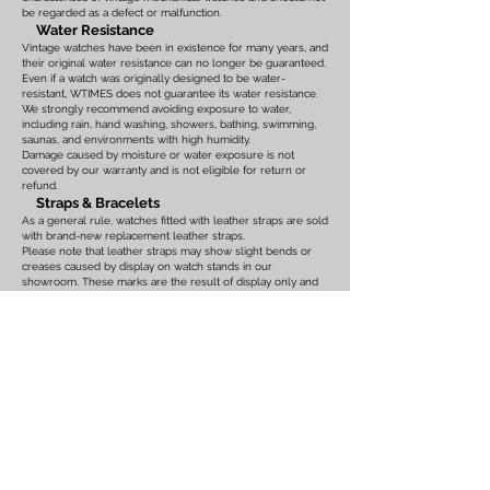
be regarded as a defect or malfunction.
Water Resistance
Vintage watches have been in existence for many years, and
their original water resistance can no longer be guaranteed.
Even if a watch was originally designed to be water-
resistant, WTIMES does not guarantee its water resistance.
We strongly recommend avoiding exposure to water,
including rain, hand washing, showers, bathing, swimming,
saunas, and environments with high humidity.
Damage caused by moisture or water exposure is not
covered by our warranty and is not eligible for return or
refund.
Straps & Bracelets
As a general rule, watches fitted with leather straps are sold
with brand-new replacement leather straps.
Please note that leather straps may show slight bends or
creases caused by display on watch stands in our
showroom. These marks are the result of display only and
should not be interpreted as signs of prior use.
Watches fitted with original leather straps, metal bracelets,
rubber straps, nylon straps, or other original accessories
may not include brand-new replacements. Please review
the photographs and product description carefully. If you
have any concerns regarding the condition, feel free to
contact us before purchasing.
For watches equipped with bracelets, the maximum wrist
size is listed on the product page. Please ensure that the
bracelet size is suitable before placing your order.
We also recommend confirming the case size, lug width,
and all other measurements before purchasing. Returns or
exchanges based on sizing issues or differences in personal