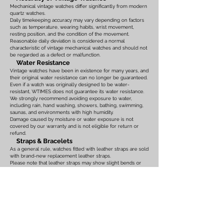
Mechanical vintage watches differ significantly from modern
quartz watches.
Daily timekeeping accuracy may vary depending on factors
such as temperature, wearing habits, wrist movement,
resting position, and the condition of the movement.
Reasonable daily deviation is considered a normal
characteristic of vintage mechanical watches and should not
be regarded as a defect or malfunction.
Water Resistance
Vintage watches have been in existence for many years, and
their original water resistance can no longer be guaranteed.
Even if a watch was originally designed to be water-
resistant, WTIMES does not guarantee its water resistance.
We strongly recommend avoiding exposure to water,
including rain, hand washing, showers, bathing, swimming,
saunas, and environments with high humidity.
Damage caused by moisture or water exposure is not
covered by our warranty and is not eligible for return or
refund.
Straps & Bracelets
As a general rule, watches fitted with leather straps are sold
with brand-new replacement leather straps.
Please note that leather straps may show slight bends or
creases caused by display on watch stands in our
showroom. These marks are the result of display only and
should not be interpreted as signs of prior use.
Watches fitted with original leather straps, metal bracelets,
rubber straps, nylon straps, or other original accessories
may not include brand-new replacements. Please review
the photographs and product description carefully. If you
have any concerns regarding the condition, feel free to