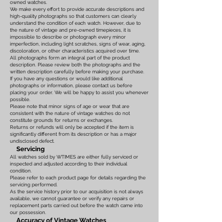
owned watches.
We make every effort to provide accurate descriptions and
high-quality photographs so that customers can clearly
understand the condition of each watch. However, due to
the nature of vintage and pre-owned timepieces, it is
impossible to describe or photograph every minor
imperfection, including light scratches, signs of wear, aging,
discoloration, or other characteristics acquired over time.
All photographs form an integral part of the product
description. Please review both the photographs and the
written description carefully before making your purchase.
If you have any questions or would like additional
photographs or information, please contact us before
placing your order. We will be happy to assist you whenever
possible.
Please note that minor signs of age or wear that are
consistent with the nature of vintage watches do not
constitute grounds for returns or exchanges.
Returns or refunds will only be accepted if the item is
significantly different from its description or has a major
undisclosed defect.
Servicing
All watches sold by WTIMES are either fully serviced or
inspected and adjusted according to their individual
condition.
Please refer to each product page for details regarding the
servicing performed.
As the service history prior to our acquisition is not always
available, we cannot guarantee or verify any repairs or
replacement parts carried out before the watch came into
our possession.
Accuracy of Vintage Watches