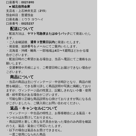
口座番号：0021890
■
城北信用金庫
支店名：上石神井支店（215）
預金科目：普通預金
口座名義：ミウラ ヨウヘイ
口座番号：0025237
配送について
・配送方法は、
ヤマト宅急便またはゆうパック
にて発送いたし
ます。
・ご入金確認後、
通常３営業日以内
に発送いたします。
・発送後、追跡番号をメールにてご案内いたします。
・北海道・沖縄・離島・一部地域は4日〜1週間ほどかかる場
合がございます。
・配送日時のご希望がある場合は、当店へ電話にてご連絡をお
願いします。
・交通事情や天候により、ご希望日時にお届けできない場合が
ございます。
商品について
・当店の商品は主にヴィンテージ・中古時計となり、商品の状
態を確認し、できる限り詳しく商品説明や写真に掲載しており
ますが、ヴィンテージ品の性質上、記載しきれない小傷・使用
感・経年変化がある場合がございます。
・可能な限り正確な商品説明を心掛けておりますが気になる点
がございましたら、ご購入前にお問い合わせください。
返品・キャンセルについて
・ヴィンテージ・中古品の特性上、お客様都合による返品・キ
ャンセルはお受けしておりません。
・商品説明と著しく異なる不具合があった場合のみ内容を確認
のうえ、返品・返金にて対応いたします。
・以下の場合は返品をお受けできません。
一度ご使用になられた商品