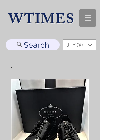
WTIMES
Search
JPY (¥)