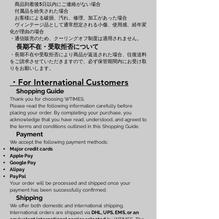
商品到着後5日以内にご連絡がない場合
付属品を紛失された場合
お客様による破損、汚れ、修理、加工があった場合
ヴィンテージ品として通常想定される小傷、使用感、経年変
化が理由の場合
・通信販売のため、クーリングオフ制度は適用されません。
長期不在・受取拒否について
・長期不在や受取拒否により商品が返送された場合、往復送料
をご請求させていただきますので、必ず保管期間内にお受け取
りをお願いします。
・For International Customers
Shopping Guide
Thank you for choosing WTIMES.
Please read the following information carefully before
placing your order. By completing your purchase, you
acknowledge that you have read, understood, and agreed to
the terms and conditions outlined in this Shopping Guide.
Payment
We accept the following payment methods:
Major credit cards
Apple Pay
Google Pay
Alipay
PayPal
Your order will be processed and shipped once your
payment has been successfully confirmed.
Shipping
We offer both domestic and international shipping.
International orders are shipped via
DHL, UPS, EMS, or an