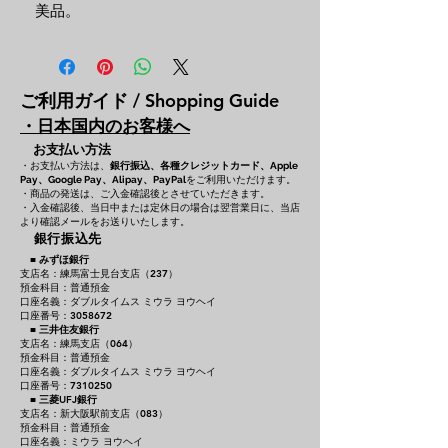
美品。
ご利用ガイド / Shopping Guide
・日本国内のお客様へ
お支払い方法
・お支払い方法は、
銀行振込、各種クレジットカード、
Apple
をご利用いただけます。
Pay、Google Pay、Alipay、PayPal
・商品の発送は、ご入金確認後とさせていただきます。
・入金確認後、当日中または定休日の場合は翌営業日に、当店
より確認メールをお送りいたします。
銀行振込先
■
みずほ銀行
支店名：練馬富士見台支店（237）
預金科目：普通預金
口座名義：ダブルタイムス ミウラ ヨウヘイ
口座番号：3058672
■
三井住友銀行
支店名：練馬支店（064）
預金科目：普通預金
口座名義：ダブルタイムス ミウラ ヨウヘイ
口座番号：7310250
■
三菱UFJ銀行
支店名：新大阪駅前支店（083）
預金科目：普通預金
口座名義：ミウラ ヨウヘイ