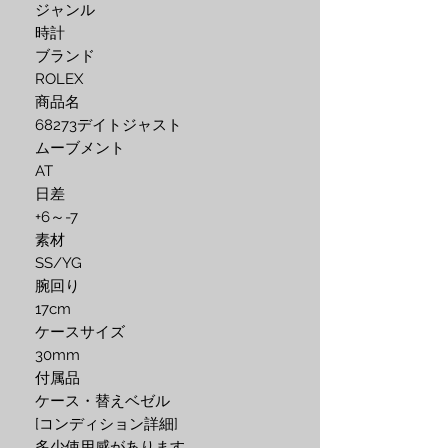
ジャンル

時計

ブランド

ROLEX

商品名

68273デイトジャスト

ムーブメント

AT

日差

+6～-7

素材

SS/YG

腕回り

17cm

ケースサイズ

30mm

付属品

ケース・替えベゼル

[コンディション詳細]

多少使用感があります。