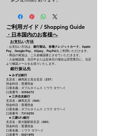
ご利用ガイド / Shopping Guide
・日本国内のお客様へ
お支払い方法
・お支払い方法は、
銀行振込、各種クレジットカード、
Apple
をご利用いただけます。
Pay、Google Pay、Alipay、PayPal
・商品の発送は、ご入金確認後とさせていただきます。
・入金確認後、当日中または定休日の場合は翌営業日に、当店
より確認メールをお送りいたします。
銀行振込先
■
みずほ銀行
支店名：練馬富士見台支店（237）
預金科目：普通預金
口座名義：ダブルタイムス ミウラ ヨウヘイ
口座番号：3058672
■
三井住友銀行
支店名：練馬支店（064）
預金科目：普通預金
口座名義：ダブルタイムス ミウラ ヨウヘイ
口座番号：7310250
■
三菱UFJ銀行
支店名：新大阪駅前支店（083）
預金科目：普通預金
口座名義：ミウラ ヨウヘイ
口座番号：0021890