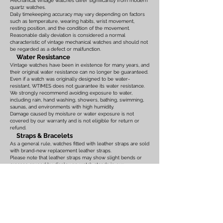
Mechanical vintage watches differ significantly from modern
quartz watches.
Daily timekeeping accuracy may vary depending on factors
such as temperature, wearing habits, wrist movement,
resting position, and the condition of the movement.
Reasonable daily deviation is considered a normal
characteristic of vintage mechanical watches and should not
be regarded as a defect or malfunction.
Water Resistance
Vintage watches have been in existence for many years, and
their original water resistance can no longer be guaranteed.
Even if a watch was originally designed to be water-
resistant, WTIMES does not guarantee its water resistance.
We strongly recommend avoiding exposure to water,
including rain, hand washing, showers, bathing, swimming,
saunas, and environments with high humidity.
Damage caused by moisture or water exposure is not
covered by our warranty and is not eligible for return or
refund.
Straps & Bracelets
As a general rule, watches fitted with leather straps are sold
with brand-new replacement leather straps.
Please note that leather straps may show slight bends or
creases caused by display on watch stands in our
showroom. These marks are the result of display only and
should not be interpreted as signs of prior use.
Watches fitted with original leather straps, metal bracelets,
rubber straps, nylon straps, or other original accessories
may not include brand-new replacements. Please review
the photographs and product description carefully. If you
have any concerns regarding the condition, feel free to
contact us before purchasing.