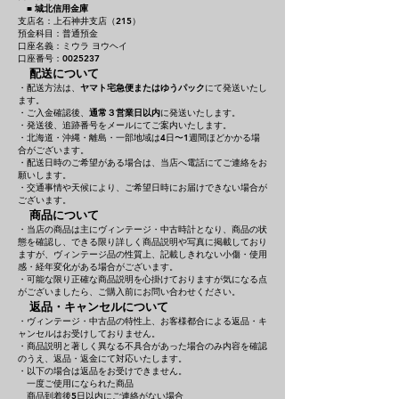
■
城北信用金庫
支店名：上石神井支店（215）
預金科目：普通預金
口座名義：ミウラ ヨウヘイ
口座番号：0025237
配送について
・配送方法は、
ヤマト宅急便またはゆうパック
にて発送いたし
ます。
・ご入金確認後、
通常３営業日以内
に発送いたします。
・発送後、追跡番号をメールにてご案内いたします。
・北海道・沖縄・離島・一部地域は4日〜1週間ほどかかる場
合がございます。
・配送日時のご希望がある場合は、当店へ電話にてご連絡をお
願いします。
・交通事情や天候により、ご希望日時にお届けできない場合が
ございます。
商品について
・当店の商品は主にヴィンテージ・中古時計となり、商品の状
態を確認し、できる限り詳しく商品説明や写真に掲載しており
ますが、ヴィンテージ品の性質上、記載しきれない小傷・使用
感・経年変化がある場合がございます。
・可能な限り正確な商品説明を心掛けておりますが気になる点
がございましたら、ご購入前にお問い合わせください。
返品・キャンセルについて
・ヴィンテージ・中古品の特性上、お客様都合による返品・キ
ャンセルはお受けしておりません。
・商品説明と著しく異なる不具合があった場合のみ内容を確認
のうえ、返品・返金にて対応いたします。
・以下の場合は返品をお受けできません。
一度ご使用になられた商品
商品到着後5日以内にご連絡がない場合