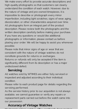
We make every effort to provide accurate descriptions and
high-quality photographs so that customers can clearly
understand the condition of each watch. However, due to
the nature of vintage and pre-owned timepieces, it is
impossible to describe or photograph every minor
imperfection, including light scratches, signs of wear, aging,
discoloration, or other characteristics acquired over time.
All photographs form an integral part of the product
description. Please review both the photographs and the
written description carefully before making your purchase.
If you have any questions or would like additional
photographs or information, please contact us before
placing your order. We will be happy to assist you whenever
possible.
Please note that minor signs of age or wear that are
consistent with the nature of vintage watches do not
constitute grounds for returns or exchanges.
Returns or refunds will only be accepted if the item is
significantly different from its description or has a major
undisclosed defect.
Servicing
All watches sold by WTIMES are either fully serviced or
inspected and adjusted according to their individual
condition.
Please refer to each product page for details regarding the
servicing performed.
As the service history prior to our acquisition is not always
available, we cannot guarantee or verify any repairs or
replacement parts carried out before the watch came into
our possession.
Accuracy of Vintage Watches