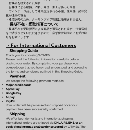
付属品を紛失された場合
お客様による破損、汚れ、修理、加工があった場合
ヴィンテージ品として通常想定される小傷、使用感、経年変
化が理由の場合
・通信販売のため、クーリングオフ制度は適用されません。
長期不在・受取拒否について
・長期不在や受取拒否により商品が返送された場合、往復送料
をご請求させていただきますので、必ず保管期間内にお受け取
りをお願いします。
・For International Customers
Shopping Guide
Thank you for choosing WTIMES.
Please read the following information carefully before
placing your order. By completing your purchase, you
acknowledge that you have read, understood, and agreed to
the terms and conditions outlined in this Shopping Guide.
Payment
We accept the following payment methods:
Major credit cards
Apple Pay
Google Pay
Alipay
PayPal
Your order will be processed and shipped once your
payment has been successfully confirmed.
Shipping
We offer both domestic and international shipping.
International orders are shipped via
DHL, UPS, EMS, or an
equivalent international carrier selected
by WTIMES. The