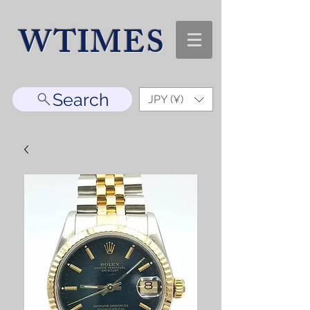
WTIMES
Search
JPY (¥)