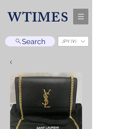
WTIMES
Search
JPY (¥)