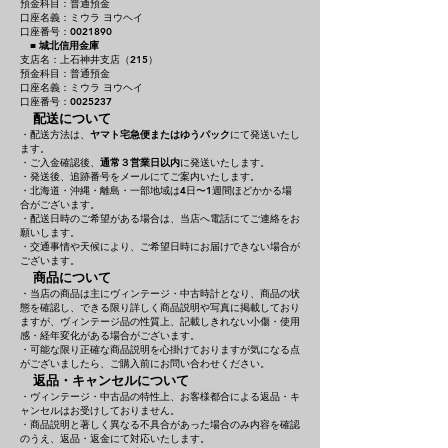
預金科目：普通預金
口座名義：ミウラ ヨウヘイ
口座番号：0021890
■
城北信用金庫
支店名：上石神井支店（215）
預金科目：普通預金
口座名義：ミウラ ヨウヘイ
口座番号：0025237
配送について
・配送方法は、
ヤマト宅急便またはゆうパック
にて発送いたし
ます。
・ご入金確認後、
通常３営業日以内
に発送いたします。
・発送後、追跡番号をメールにてご案内いたします。
・北海道・沖縄・離島・一部地域は4日〜1週間ほどかかる場
合がございます。
・配送日時のご希望がある場合は、当店へ電話にてご連絡をお
願いします。
・交通事情や天候により、ご希望日時にお届けできない場合が
ございます。
商品について
・当店の商品は主にヴィンテージ・中古時計となり、商品の状
態を確認し、できる限り詳しく商品説明や写真に掲載しており
ますが、ヴィンテージ品の性質上、記載しきれない小傷・使用
感・経年変化がある場合がございます。
・可能な限り正確な商品説明を心掛けておりますが気になる点
がございましたら、ご購入前にお問い合わせください。
返品・キャンセルについて
・ヴィンテージ・中古品の特性上、お客様都合による返品・キ
ャンセルはお受けしておりません。
・商品説明と著しく異なる不具合があった場合のみ内容を確認
のうえ、返品・返金にて対応いたします。