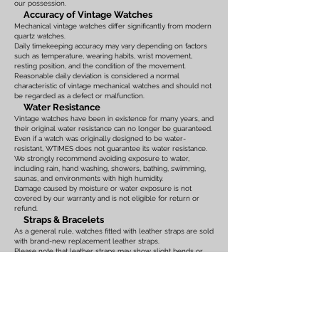
our possession.
Accuracy of Vintage Watches
Mechanical vintage watches differ significantly from modern
quartz watches.
Daily timekeeping accuracy may vary depending on factors
such as temperature, wearing habits, wrist movement,
resting position, and the condition of the movement.
Reasonable daily deviation is considered a normal
characteristic of vintage mechanical watches and should not
be regarded as a defect or malfunction.
Water Resistance
Vintage watches have been in existence for many years, and
their original water resistance can no longer be guaranteed.
Even if a watch was originally designed to be water-
resistant, WTIMES does not guarantee its water resistance.
We strongly recommend avoiding exposure to water,
including rain, hand washing, showers, bathing, swimming,
saunas, and environments with high humidity.
Damage caused by moisture or water exposure is not
covered by our warranty and is not eligible for return or
refund.
Straps & Bracelets
As a general rule, watches fitted with leather straps are sold
with brand-new replacement leather straps.
Please note that leather straps may show slight bends or
creases caused by display on watch stands in our
showroom. These marks are the result of display only and
should not be interpreted as signs of prior use.
Watches fitted with original leather straps, metal bracelets,
rubber straps, nylon straps, or other original accessories
may not include brand-new replacements. Please review