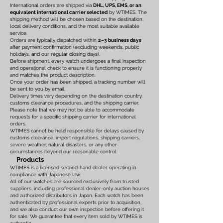
International orders are shipped via
DHL, UPS, EMS, or an
equivalent international carrier selected
by WTIMES. The
shipping method will be chosen based on the destination,
local delivery conditions, and the most suitable available
service.
Orders are typically dispatched within
2–3 business days
after payment confirmation (excluding weekends, public
holidays, and our regular closing days).
Before shipment, every watch undergoes a final inspection
and operational check to ensure it is functioning properly
and matches the product description.
Once your order has been shipped, a tracking number will
be sent to you by email.
Delivery times vary depending on the destination country,
customs clearance procedures, and the shipping carrier.
Please note that we may not be able to accommodate
requests for a specific shipping carrier for international
orders.
WTIMES cannot be held responsible for delays caused by
customs clearance, import regulations, shipping carriers,
severe weather, natural disasters, or any other
circumstances beyond our reasonable control.
Products
WTIMES is a licensed second-hand dealer operating in
compliance with Japanese law.
All of our watches are sourced exclusively from trusted
suppliers, including professional dealer-only auction houses
and authorized distributors in Japan. Each watch has been
authenticated by professional experts prior to acquisition,
and we also conduct our own inspection before offering it
for sale. We guarantee that every item sold by WTIMES is