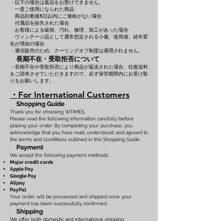
・以下の場合は返品をお受けできません。
一度ご使用になられた商品
商品到着後5日以内にご連絡がない場合
付属品を紛失された場合
お客様による破損、汚れ、修理、加工があった場合
ヴィンテージ品として通常想定される小傷、使用感、経年変
化が理由の場合
・通信販売のため、クーリングオフ制度は適用されません。
長期不在・受取拒否について
・長期不在や受取拒否により商品が返送された場合、往復送料
をご請求させていただきますので、必ず保管期間内にお受け取
りをお願いします。
・For International Customers
Shopping Guide
Thank you for choosing WTIMES.
Please read the following information carefully before
placing your order. By completing your purchase, you
acknowledge that you have read, understood, and agreed to
the terms and conditions outlined in this Shopping Guide.
Payment
We accept the following payment methods:
Major credit cards
Apple Pay
Google Pay
Alipay
PayPal
Your order will be processed and shipped once your
payment has been successfully confirmed.
Shipping
We offer both domestic and international shipping.