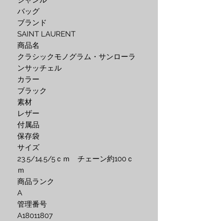
ジャンル
バッグ
ブランド
SAINT LAURENT
商品名
クラシックモノグラム・サンローラ
ンサッチェル
カラー
ブラック
素材
レザー
付属品
保存袋
サイズ
23.5/14.5/5ｃｍ チェーン約100ｃ
ｍ
商品ランク
A
管理番号
A18011807