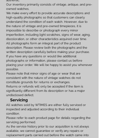
authentic.
Our inventory primarily consists of vintage, antique, and pre-
owned watches.
We make every effort to provide accurate descriptions and
high-quality photographs so that customers can clearly
understand the condition of each watch. However, due to
the nature of vintage and pre-owned timepieces, it is
impossible to describe or photograph every minor
imperfection, including light scratches, signs of wear, aging,
discoloration, or other characteristics acquired over time.
All photographs form an integral part of the product
description. Please review both the photographs and the
written description carefully before making your purchase.
If you have any questions or would like additional
photographs or information, please contact us before
placing your order. We will be happy to assist you whenever
possible.
Please note that minor signs of age or wear that are
consistent with the nature of vintage watches do not
constitute grounds for returns or exchanges.
Returns or refunds will only be accepted if the item is
significantly different from its description or has a major
undisclosed defect.
Servicing
All watches sold by WTIMES are either fully serviced or
inspected and adjusted according to their individual
condition.
Please refer to each product page for details regarding the
servicing performed.
As the service history prior to our acquisition is not always
available, we cannot guarantee or verify any repairs or
replacement parts carried out before the watch came into