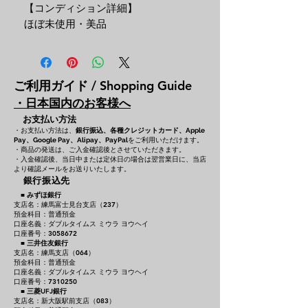
【コンディション詳細】
ほぼ未使用・美品
ご利用ガイド / Shopping Guide
・日本国内のお客様へ
お支払い方法
・お支払い方法は、
銀行振込、各種クレジットカード、
Apple
をご利用いただけます。
Pay、Google Pay、Alipay、PayPal
・商品の発送は、ご入金確認後とさせていただきます。
・入金確認後、当日中または定休日の場合は翌営業日に、当店
より確認メールをお送りいたします。
銀行振込先
■
みずほ銀行
支店名：練馬富士見台支店（237）
預金科目：普通預金
口座名義：ダブルタイムス ミウラ ヨウヘイ
口座番号：3058672
■
三井住友銀行
支店名：練馬支店（064）
預金科目：普通預金
口座名義：ダブルタイムス ミウラ ヨウヘイ
口座番号：7310250
■
三菱UFJ銀行
支店名：新大阪駅前支店（083）