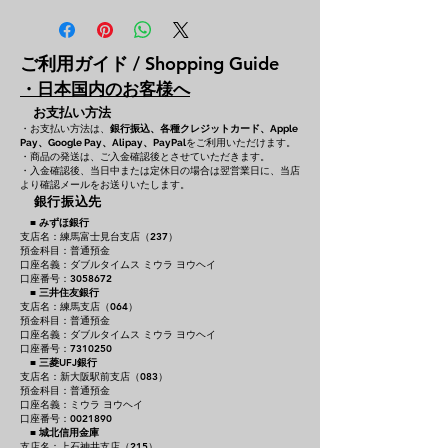
ご利用ガイド / Shopping Guide
・日本国内のお客様へ
お支払い方法
・お支払い方法は、
銀行振込、各種クレジットカード、
Apple
をご利用いただけます。
Pay、Google Pay、Alipay、PayPal
・商品の発送は、ご入金確認後とさせていただきます。
・入金確認後、当日中または定休日の場合は翌営業日に、当店
より確認メールをお送りいたします。
銀行振込先
■
みずほ銀行
支店名：練馬富士見台支店（237）
預金科目：普通預金
口座名義：ダブルタイムス ミウラ ヨウヘイ
口座番号：3058672
■
三井住友銀行
支店名：練馬支店（064）
預金科目：普通預金
口座名義：ダブルタイムス ミウラ ヨウヘイ
口座番号：7310250
■
三菱UFJ銀行
支店名：新大阪駅前支店（083）
預金科目：普通預金
口座名義：ミウラ ヨウヘイ
口座番号：0021890
■
城北信用金庫
支店名：上石神井支店（215）