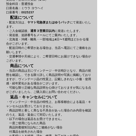
預金科目：普通預金
口座名義：ミウラ ヨウヘイ
口座番号：0025237
配送について
・配送方法は、
ヤマト宅急便またはゆうパック
にて発送いたし
ます。
・ご入金確認後、
通常３営業日以内
に発送いたします。
・発送後、追跡番号をメールにてご案内いたします。
・北海道・沖縄・離島・一部地域は4日〜1週間ほどかかる場
合がございます。
・配送日時のご希望がある場合は、当店へ電話にてご連絡をお
願いします。
・交通事情や天候により、ご希望日時にお届けできない場合が
ございます。
商品について
・当店の商品は主にヴィンテージ・中古時計となり、商品の状
態を確認し、できる限り詳しく商品説明や写真に掲載しており
ますが、ヴィンテージ品の性質上、記載しきれない小傷・使用
感・経年変化がある場合がございます。
・可能な限り正確な商品説明を心掛けておりますが気になる点
がございましたら、ご購入前にお問い合わせください。
返品・キャンセルについて
・ヴィンテージ・中古品の特性上、お客様都合による返品・キ
ャンセルはお受けしておりません。
・商品説明と著しく異なる不具合があった場合のみ内容を確認
のうえ、返品・返金にて対応いたします。
・以下の場合は返品をお受けできません。
一度ご使用になられた商品
商品到着後5日以内にご連絡がない場合
付属品を紛失された場合
お客様による破損、汚れ、修理、加工があった場合