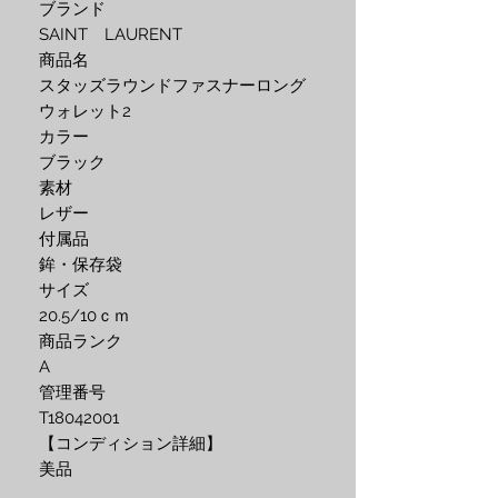
ブランド
SAINT LAURENT
商品名
スタッズラウンドファスナーロング
ウォレット2
カラー
ブラック
素材
レザー
付属品
鉾・保存袋
サイズ
20.5/10ｃｍ
商品ランク
A
管理番号
T18042001
【コンディション詳細】
美品