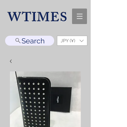
WTIMES
Search
JPY (¥)