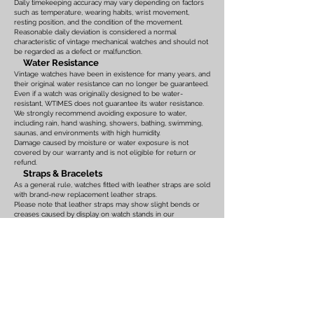
Daily timekeeping accuracy may vary depending on factors
such as temperature, wearing habits, wrist movement,
resting position, and the condition of the movement.
Reasonable daily deviation is considered a normal
characteristic of vintage mechanical watches and should not
be regarded as a defect or malfunction.
Water Resistance
Vintage watches have been in existence for many years, and
their original water resistance can no longer be guaranteed.
Even if a watch was originally designed to be water-
resistant, WTIMES does not guarantee its water resistance.
We strongly recommend avoiding exposure to water,
including rain, hand washing, showers, bathing, swimming,
saunas, and environments with high humidity.
Damage caused by moisture or water exposure is not
covered by our warranty and is not eligible for return or
refund.
Straps & Bracelets
As a general rule, watches fitted with leather straps are sold
with brand-new replacement leather straps.
Please note that leather straps may show slight bends or
creases caused by display on watch stands in our
showroom. These marks are the result of display only and
should not be interpreted as signs of prior use.
Watches fitted with original leather straps, metal bracelets,
rubber straps, nylon straps, or other original accessories
may not include brand-new replacements. Please review
the photographs and product description carefully. If you
have any concerns regarding the condition, feel free to
contact us before purchasing.
For watches equipped with bracelets, the maximum wrist
size is listed on the product page. Please ensure that the