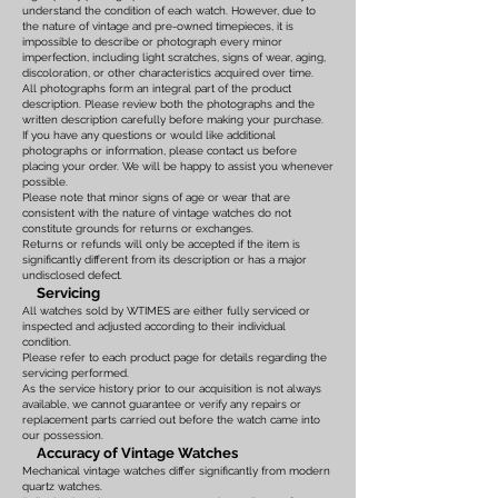
understand the condition of each watch. However, due to
the nature of vintage and pre-owned timepieces, it is
impossible to describe or photograph every minor
imperfection, including light scratches, signs of wear, aging,
discoloration, or other characteristics acquired over time.
All photographs form an integral part of the product
description. Please review both the photographs and the
written description carefully before making your purchase.
If you have any questions or would like additional
photographs or information, please contact us before
placing your order. We will be happy to assist you whenever
possible.
Please note that minor signs of age or wear that are
consistent with the nature of vintage watches do not
constitute grounds for returns or exchanges.
Returns or refunds will only be accepted if the item is
significantly different from its description or has a major
undisclosed defect.
Servicing
All watches sold by WTIMES are either fully serviced or
inspected and adjusted according to their individual
condition.
Please refer to each product page for details regarding the
servicing performed.
As the service history prior to our acquisition is not always
available, we cannot guarantee or verify any repairs or
replacement parts carried out before the watch came into
our possession.
Accuracy of Vintage Watches
Mechanical vintage watches differ significantly from modern
quartz watches.