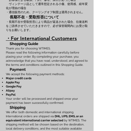
ヴィンテージ品として通常想定される小傷、使用感、経年変
化が理由の場合
・通信販売のため、クーリングオフ制度は適用されません。
長期不在・受取拒否について
・長期不在や受取拒否により商品が返送された場合、往復送料
をご請求させていただきますので、必ず保管期間内にお受け取
りをお願いします。
・For International Customers
Shopping Guide
Thank you for choosing WTIMES.
Please read the following information carefully before
placing your order. By completing your purchase, you
acknowledge that you have read, understood, and agreed to
the terms and conditions outlined in this Shopping Guide.
Payment
We accept the following payment methods:
Major credit cards
Apple Pay
Google Pay
Alipay
PayPal
Your order will be processed and shipped once your
payment has been successfully confirmed.
Shipping
We offer both domestic and international shipping.
International orders are shipped via
DHL, UPS, EMS, or an
equivalent international carrier selected
by WTIMES. The
shipping method will be chosen based on the destination,
local delivery conditions, and the most suitable available