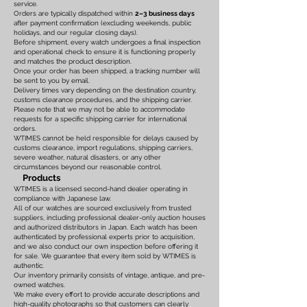
service.
Orders are typically dispatched within
2–3 business days
after payment confirmation (excluding weekends, public
holidays, and our regular closing days).
Before shipment, every watch undergoes a final inspection
and operational check to ensure it is functioning properly
and matches the product description.
Once your order has been shipped, a tracking number will
be sent to you by email.
Delivery times vary depending on the destination country,
customs clearance procedures, and the shipping carrier.
Please note that we may not be able to accommodate
requests for a specific shipping carrier for international
orders.
WTIMES cannot be held responsible for delays caused by
customs clearance, import regulations, shipping carriers,
severe weather, natural disasters, or any other
circumstances beyond our reasonable control.
Products
WTIMES is a licensed second-hand dealer operating in
compliance with Japanese law.
All of our watches are sourced exclusively from trusted
suppliers, including professional dealer-only auction houses
and authorized distributors in Japan. Each watch has been
authenticated by professional experts prior to acquisition,
and we also conduct our own inspection before offering it
for sale. We guarantee that every item sold by WTIMES is
authentic.
Our inventory primarily consists of vintage, antique, and pre-
owned watches.
We make every effort to provide accurate descriptions and
high-quality photographs so that customers can clearly