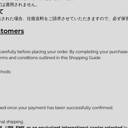
度は適用されません。
て
送された場合、往復送料をご請求させていただきますので、必ず保
stomers
 carefully before placing your order. By completing your purcha
rms and conditions outlined in this Shopping Guide.
thods:
pped once your payment has been successfully confirmed.
al shipping.
L, UPS, EMS, or an equivalent international carrier selected
by