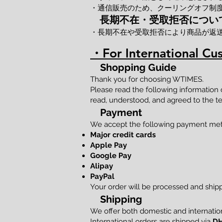
・通信販売のため、クーリングオフ制
長期不在・受取拒否につい
・長期不在や受取拒否により商品が返
・For International Cu
Shopping Guide
Thank you for choosing WTIMES.
Please read the following information
read, understood, and agreed to the te
Payment
We accept the following payment me
Major credit cards
Apple Pay
Google Pay
Alipay
PayPal
Your order will be processed and shi
Shipping
We offer both domestic and internation
International orders are shipped via
DH