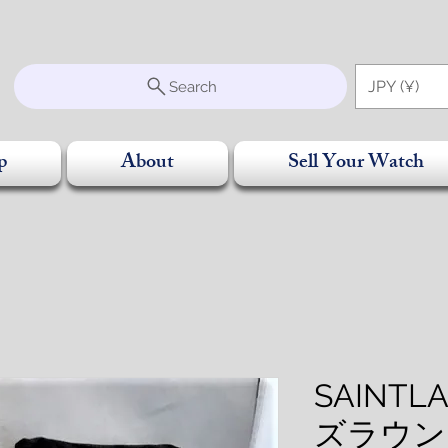
S
JPY (¥)
Search
p
About
Sell Your Watch
SAINTL
ズラウン