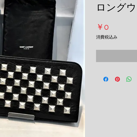
ロングウ
価
￥0
格
消費税込み