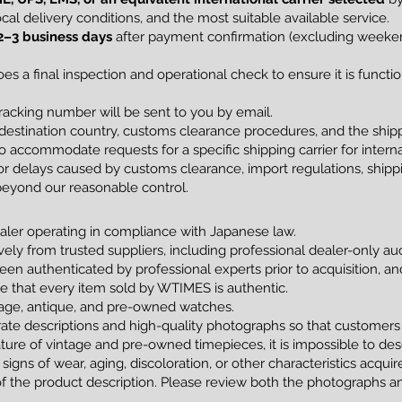
al delivery conditions, and the most suitable available service.
2–3 business days
after payment confirmation (excluding weekend
s a final inspection and operational check to ensure it is funct
racking number will be sent to you by email.
estination country, customs clearance procedures, and the shippi
 accommodate requests for a specific shipping carrier for interna
 delays caused by customs clearance, import regulations, shippin
beyond our reasonable control.
ler operating in compliance with Japanese law.
vely from trusted suppliers, including professional dealer-only a
been authenticated by professional experts prior to acquisition, 
tee that every item sold by WTIMES is authentic.
ntage, antique, and pre-owned watches.
ate descriptions and high-quality photographs so that customers
ture of vintage and pre-owned timepieces, it is impossible to de
 signs of wear, aging, discoloration, or other characteristics acqui
of the product description. Please review both the photographs an