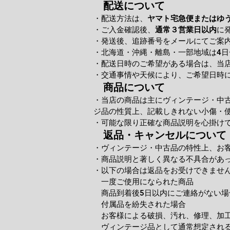
配送について
・配送方法は、
ヤマト宅急便またはゆ
・ご入金確認後、
通常３営業日以内
に
・発送後、追跡番号をメールにてご案
・北海道・沖縄・離島・一部地域は4日
・配送日時のご希望がある場合は、当
・交通事情や天候により、ご希望日時
商品について
・当店の商品は主にヴィンテージ・中
ジ品の性質上、記載しきれない小傷・
・可能な限り正確な商品説明を心掛け
返品・キャンセルについて
・ヴィンテージ・中古品の特性上、お
・商品説明と著しく異なる不具合があ
・以下の場合は返品をお受けできませ
一度ご使用になられた商品
商品到着後5日以内にご連絡がない場
付属品を紛失された場合
お客様による破損、汚れ、修理、加
ヴィンテージ品として通常想定される