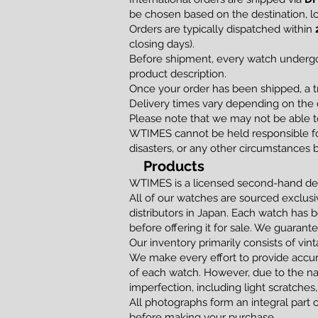
be chosen based on the destination, loc
Orders are typically dispatched within
closing days).
Before shipment, every watch undergoe
product description.
Once your order has been shipped, a t
Delivery times vary depending on the d
Please note that we may not be able to
WTIMES cannot be held responsible for
disasters, or any other circumstances 
Products
WTIMES is a licensed second-hand dea
All of our watches are sourced exclusi
distributors in Japan. Each watch has 
before offering it for sale. We guaran
Our inventory primarily consists of vi
We make every effort to provide accur
of each watch. However, due to the na
imperfection, including light scratches,
All photographs form an integral part 
before making your purchase.