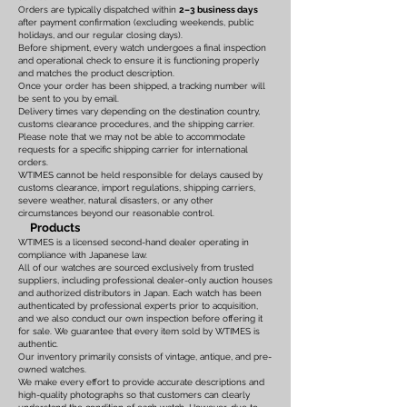
Orders are typically dispatched within
2–3 business days
after payment confirmation (excluding weekends, public
holidays, and our regular closing days).
Before shipment, every watch undergoes a final inspection
and operational check to ensure it is functioning properly
and matches the product description.
Once your order has been shipped, a tracking number will
be sent to you by email.
Delivery times vary depending on the destination country,
customs clearance procedures, and the shipping carrier.
Please note that we may not be able to accommodate
requests for a specific shipping carrier for international
orders.
WTIMES cannot be held responsible for delays caused by
customs clearance, import regulations, shipping carriers,
severe weather, natural disasters, or any other
circumstances beyond our reasonable control.
Products
WTIMES is a licensed second-hand dealer operating in
compliance with Japanese law.
All of our watches are sourced exclusively from trusted
suppliers, including professional dealer-only auction houses
and authorized distributors in Japan. Each watch has been
authenticated by professional experts prior to acquisition,
and we also conduct our own inspection before offering it
for sale. We guarantee that every item sold by WTIMES is
authentic.
Our inventory primarily consists of vintage, antique, and pre-
owned watches.
We make every effort to provide accurate descriptions and
high-quality photographs so that customers can clearly