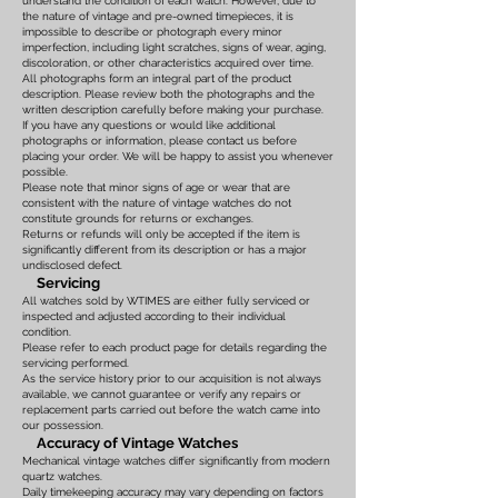
understand the condition of each watch. However, due to
the nature of vintage and pre-owned timepieces, it is
impossible to describe or photograph every minor
imperfection, including light scratches, signs of wear, aging,
discoloration, or other characteristics acquired over time.
All photographs form an integral part of the product
description. Please review both the photographs and the
written description carefully before making your purchase.
If you have any questions or would like additional
photographs or information, please contact us before
placing your order. We will be happy to assist you whenever
possible.
Please note that minor signs of age or wear that are
consistent with the nature of vintage watches do not
constitute grounds for returns or exchanges.
Returns or refunds will only be accepted if the item is
significantly different from its description or has a major
undisclosed defect.
Servicing
All watches sold by WTIMES are either fully serviced or
inspected and adjusted according to their individual
condition.
Please refer to each product page for details regarding the
servicing performed.
As the service history prior to our acquisition is not always
available, we cannot guarantee or verify any repairs or
replacement parts carried out before the watch came into
our possession.
Accuracy of Vintage Watches
Mechanical vintage watches differ significantly from modern
quartz watches.
Daily timekeeping accuracy may vary depending on factors