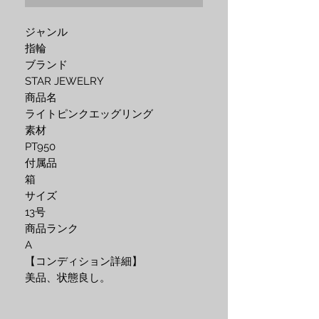
ジャンル
指輪
ブランド
STAR JEWELRY
商品名
ライトピンクエッグリング
素材
PT950
付属品
箱
サイズ
13
号
商品ランク
A
【コンディション詳細】
美品、状態良し。