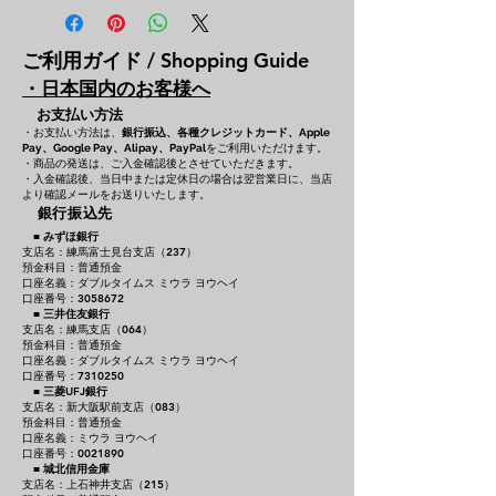
ご利用ガイド / Shopping Guide
・日本国内のお客様へ
お支払い方法
・お支払い方法は、
銀行振込、各種クレジットカード、
Apple
をご利用いただけます。
Pay、Google Pay、Alipay、PayPal
・商品の発送は、ご入金確認後とさせていただきます。
・入金確認後、当日中または定休日の場合は翌営業日に、当店
より確認メールをお送りいたします。
銀行振込先
■
みずほ銀行
支店名：練馬富士見台支店（237）
預金科目：普通預金
口座名義：ダブルタイムス ミウラ ヨウヘイ
口座番号：3058672
■
三井住友銀行
支店名：練馬支店（064）
預金科目：普通預金
口座名義：ダブルタイムス ミウラ ヨウヘイ
口座番号：7310250
■
三菱UFJ銀行
支店名：新大阪駅前支店（083）
預金科目：普通預金
口座名義：ミウラ ヨウヘイ
口座番号：0021890
■
城北信用金庫
支店名：上石神井支店（215）