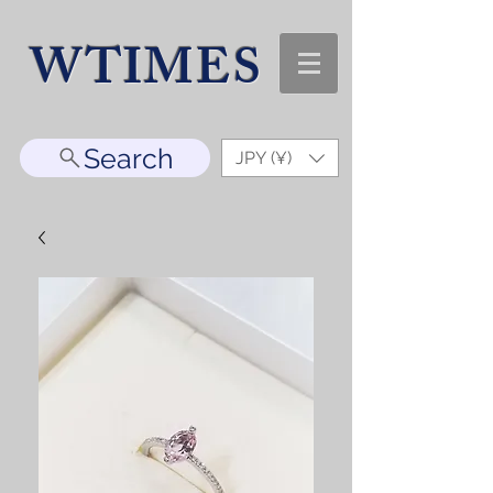
WTIMES
Search
JPY (¥)