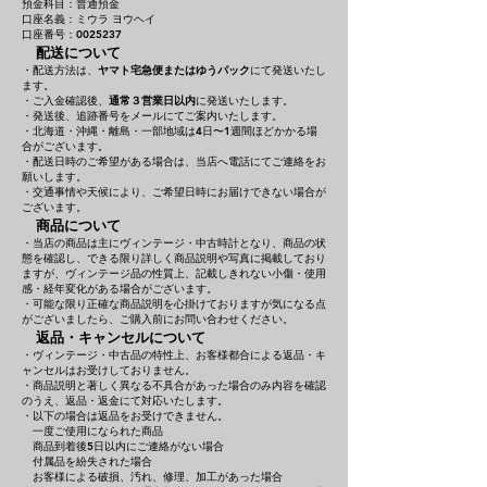
預金科目：普通預金
口座名義：ミウラ ヨウヘイ
口座番号：0025237
配送について
・配送方法は、
ヤマト宅急便またはゆうパック
にて発送いたし
ます。
・ご入金確認後、
通常３営業日以内
に発送いたします。
・発送後、追跡番号をメールにてご案内いたします。
・北海道・沖縄・離島・一部地域は4日〜1週間ほどかかる場
合がございます。
・配送日時のご希望がある場合は、当店へ電話にてご連絡をお
願いします。
・交通事情や天候により、ご希望日時にお届けできない場合が
ございます。
商品について
・当店の商品は主にヴィンテージ・中古時計となり、商品の状
態を確認し、できる限り詳しく商品説明や写真に掲載しており
ますが、ヴィンテージ品の性質上、記載しきれない小傷・使用
感・経年変化がある場合がございます。
・可能な限り正確な商品説明を心掛けておりますが気になる点
がございましたら、ご購入前にお問い合わせください。
返品・キャンセルについて
・ヴィンテージ・中古品の特性上、お客様都合による返品・キ
ャンセルはお受けしておりません。
・商品説明と著しく異なる不具合があった場合のみ内容を確認
のうえ、返品・返金にて対応いたします。
・以下の場合は返品をお受けできません。
一度ご使用になられた商品
商品到着後5日以内にご連絡がない場合
付属品を紛失された場合
お客様による破損、汚れ、修理、加工があった場合