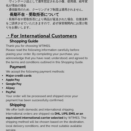
ヴィンテージ品として通常想定される小傷、使用感、経年変
化が理由の場合
・通信販売のため、クーリングオフ制度は適用されません。
長期不在・受取拒否について
・長期不在や受取拒否により商品が返送された場合、往復送料
をご請求させていただきますので、必ず保管期間内にお受け取
りをお願いします。
・For International Customers
Shopping Guide
Thank you for choosing WTIMES.
Please read the following information carefully before
placing your order. By completing your purchase, you
acknowledge that you have read, understood, and agreed to
the terms and conditions outlined in this Shopping Guide.
Payment
We accept the following payment methods:
Major credit cards
Apple Pay
Google Pay
Alipay
PayPal
Your order will be processed and shipped once your
payment has been successfully confirmed.
Shipping
We offer both domestic and international shipping.
International orders are shipped via
DHL, UPS, EMS, or an
equivalent international carrier selected
by WTIMES. The
shipping method will be chosen based on the destination,
local delivery conditions, and the most suitable available
service.