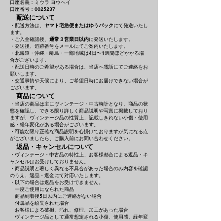
口座名義：ミウラ ヨウヘイ
口座番号：0025237
配送について
・配送方法は、
ヤマト宅急便またはゆうパック
にて発送いたし
ます。
・ご入金確認後、
通常３営業日以内
に発送いたします。
・発送後、追跡番号をメールにてご案内いたします。
・北海道・沖縄・離島・一部地域は4日〜1週間ほどかかる場
合がございます。
・配送日時のご希望がある場合は、当店へ電話にてご連絡をお
願いします。
・交通事情や天候により、ご希望日時にお届けできない場合が
ございます。
商品について
・当店の商品は主にヴィンテージ・中古時計となり、商品の状
態を確認し、できる限り詳しく商品説明や写真に掲載しており
ますが、ヴィンテージ品の性質上、記載しきれない小傷・使用
感・経年変化がある場合がございます。
・可能な限り正確な商品説明を心掛けておりますが気になる点
がございましたら、ご購入前にお問い合わせください。
返品・キャンセルについて
・ヴィンテージ・中古品の特性上、お客様都合による返品・キ
ャンセルはお受けしておりません。
・商品説明と著しく異なる不具合があった場合のみ内容を確認
のうえ、返品・返金にて対応いたします。
・以下の場合は返品をお受けできません。
一度ご使用になられた商品
商品到着後5日以内にご連絡がない場合
付属品を紛失された場合
お客様による破損、汚れ、修理、加工があった場合
ヴィンテージ品として通常想定される小傷、使用感、経年変