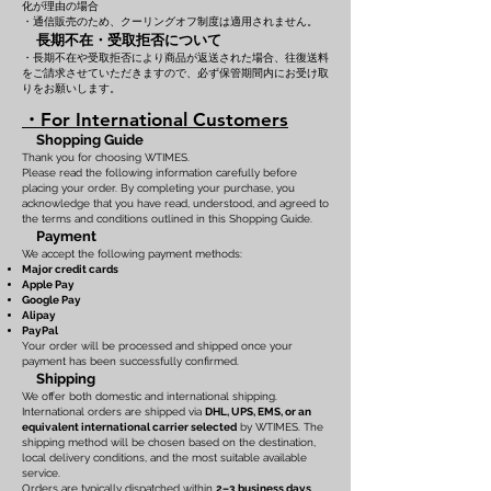
化が理由の場合
・通信販売のため、クーリングオフ制度は適用されません。
長期不在・受取拒否について
・長期不在や受取拒否により商品が返送された場合、往復送料
をご請求させていただきますので、必ず保管期間内にお受け取
りをお願いします。
・For International Customers
Shopping Guide
Thank you for choosing WTIMES.
Please read the following information carefully before
placing your order. By completing your purchase, you
acknowledge that you have read, understood, and agreed to
the terms and conditions outlined in this Shopping Guide.
Payment
We accept the following payment methods:
Major credit cards
Apple Pay
Google Pay
Alipay
PayPal
Your order will be processed and shipped once your
payment has been successfully confirmed.
Shipping
We offer both domestic and international shipping.
International orders are shipped via
DHL, UPS, EMS, or an
equivalent international carrier selected
by WTIMES. The
shipping method will be chosen based on the destination,
local delivery conditions, and the most suitable available
service.
Orders are typically dispatched within
2–3 business days