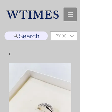
WTIMES
Search
JPY (¥)