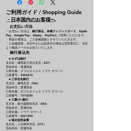
ご利用ガイド / Shopping Guide
・日本国内のお客様へ
お支払い方法
・お支払い方法は、
銀行振込、各種クレジットカード、
Apple
をご利用いただけます。
Pay、Google Pay、Alipay、PayPal
・商品の発送は、ご入金確認後とさせていただきます。
・入金確認後、当日中または定休日の場合は翌営業日に、当店
より確認メールをお送りいたします。
銀行振込先
■
みずほ銀行
支店名：練馬富士見台支店（237）
預金科目：普通預金
口座名義：ダブルタイムス ミウラ ヨウヘイ
口座番号：3058672
■
三井住友銀行
支店名：練馬支店（064）
預金科目：普通預金
口座名義：ダブルタイムス ミウラ ヨウヘイ
口座番号：7310250
■
三菱UFJ銀行
支店名：新大阪駅前支店（083）
預金科目：普通預金
口座名義：ミウラ ヨウヘイ
口座番号：0021890
■
城北信用金庫
支店名：上石神井支店（215）
預金科目：普通預金