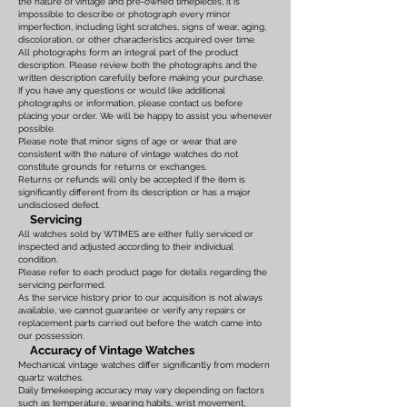
the nature of vintage and pre-owned timepieces, it is
impossible to describe or photograph every minor
imperfection, including light scratches, signs of wear, aging,
discoloration, or other characteristics acquired over time.
All photographs form an integral part of the product
description. Please review both the photographs and the
written description carefully before making your purchase.
If you have any questions or would like additional
photographs or information, please contact us before
placing your order. We will be happy to assist you whenever
possible.
Please note that minor signs of age or wear that are
consistent with the nature of vintage watches do not
constitute grounds for returns or exchanges.
Returns or refunds will only be accepted if the item is
significantly different from its description or has a major
undisclosed defect.
Servicing
All watches sold by WTIMES are either fully serviced or
inspected and adjusted according to their individual
condition.
Please refer to each product page for details regarding the
servicing performed.
As the service history prior to our acquisition is not always
available, we cannot guarantee or verify any repairs or
replacement parts carried out before the watch came into
our possession.
Accuracy of Vintage Watches
Mechanical vintage watches differ significantly from modern
quartz watches.
Daily timekeeping accuracy may vary depending on factors
such as temperature, wearing habits, wrist movement,