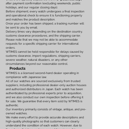
after payment confirmation (excluding weekends, public
holidays, and our regular closing days).
Before shipment, every watch undergoes a final inspection
and operational check to ensure it is functioning properly
and matches the product description.
Once your order has been shipped, a tracking number will
be sent to you by email.
Delivery times vary depending on the destination country,
customs clearance procedures, and the shipping carrier.
Please note that we may not be able to accommodate
requests for a specific shipping carrier for international
orders.
WTIMES cannot be held responsible for delays caused by
customs clearance, import regulations, shipping carriers,
severe weather, natural disasters, or any other
circumstances beyond our reasonable control.
Products
WTIMES is a licensed second-hand dealer operating in
compliance with Japanese law.
All of our watches are sourced exclusively from trusted
suppliers, including professional dealer-only auction houses
and authorized distributors in Japan. Each watch has been
authenticated by professional experts prior to acquisition,
and we also conduct our own inspection before offering it
for sale. We guarantee that every item sold by WTIMES is
authentic.
Our inventory primarily consists of vintage, antique, and pre-
owned watches.
We make every effort to provide accurate descriptions and
high-quality photographs so that customers can clearly
understand the condition of each watch. However, due to