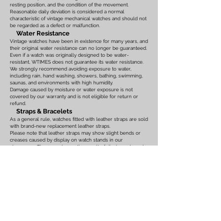
resting position, and the condition of the movement.
Reasonable daily deviation is considered a normal
characteristic of vintage mechanical watches and should not
be regarded as a defect or malfunction.
Water Resistance
Vintage watches have been in existence for many years, and
their original water resistance can no longer be guaranteed.
Even if a watch was originally designed to be water-
resistant, WTIMES does not guarantee its water resistance.
We strongly recommend avoiding exposure to water,
including rain, hand washing, showers, bathing, swimming,
saunas, and environments with high humidity.
Damage caused by moisture or water exposure is not
covered by our warranty and is not eligible for return or
refund.
Straps & Bracelets
As a general rule, watches fitted with leather straps are sold
with brand-new replacement leather straps.
Please note that leather straps may show slight bends or
creases caused by display on watch stands in our
showroom. These marks are the result of display only and
should not be interpreted as signs of prior use.
Watches fitted with original leather straps, metal bracelets,
rubber straps, nylon straps, or other original accessories
may not include brand-new replacements. Please review
the photographs and product description carefully. If you
have any concerns regarding the condition, feel free to
contact us before purchasing.
For watches equipped with bracelets, the maximum wrist
size is listed on the product page. Please ensure that the
bracelet size is suitable before placing your order.