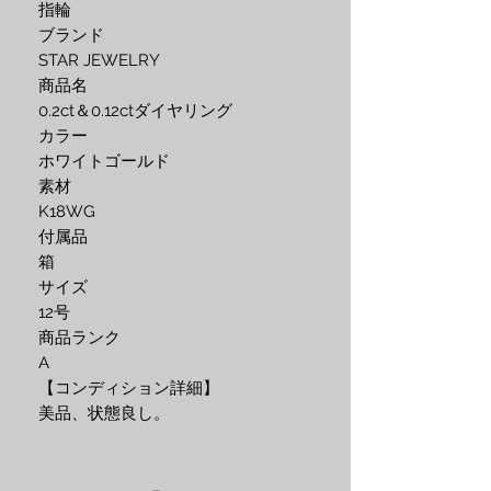
指輪
ブランド
STAR JEWELRY
商品名
0.2ct＆0.12ctダイヤリング
カラー
ホワイトゴールド
素材
K18WG
付属品
箱
サイズ
12号
商品ランク
A
【コンディション詳細】
美品、状態良し。