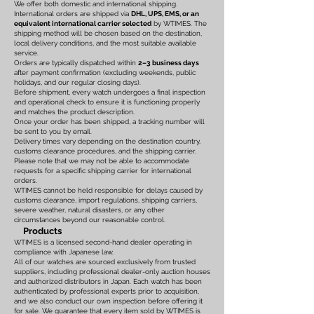
We offer both domestic and international shipping.
International orders are shipped via
DHL, UPS, EMS, or an
equivalent international carrier selected
by WTIMES. The
shipping method will be chosen based on the destination,
local delivery conditions, and the most suitable available
service.
Orders are typically dispatched within
2–3 business days
after payment confirmation (excluding weekends, public
holidays, and our regular closing days).
Before shipment, every watch undergoes a final inspection
and operational check to ensure it is functioning properly
and matches the product description.
Once your order has been shipped, a tracking number will
be sent to you by email.
Delivery times vary depending on the destination country,
customs clearance procedures, and the shipping carrier.
Please note that we may not be able to accommodate
requests for a specific shipping carrier for international
orders.
WTIMES cannot be held responsible for delays caused by
customs clearance, import regulations, shipping carriers,
severe weather, natural disasters, or any other
circumstances beyond our reasonable control.
Products
WTIMES is a licensed second-hand dealer operating in
compliance with Japanese law.
All of our watches are sourced exclusively from trusted
suppliers, including professional dealer-only auction houses
and authorized distributors in Japan. Each watch has been
authenticated by professional experts prior to acquisition,
and we also conduct our own inspection before offering it
for sale. We guarantee that every item sold by WTIMES is