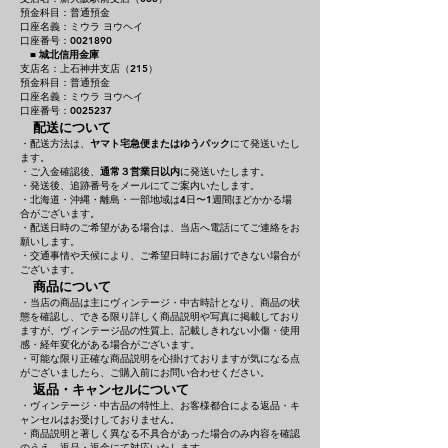
預金科目：普通預金
口座名義：ミウラ ヨウヘイ
口座番号：0021890
■
城北信用金庫
支店名：上石神井支店（215）
預金科目：普通預金
口座名義：ミウラ ヨウヘイ
口座番号：0025237
配送について
・配送方法は、
ヤマト宅急便またはゆうパック
にて発送いたし
ます。
・ご入金確認後、
通常３営業日以内
に発送いたします。
・発送後、追跡番号をメールにてご案内いたします。
・北海道・沖縄・離島・一部地域は4日〜1週間ほどかかる場
合がございます。
・配送日時のご希望がある場合は、当店へ電話にてご連絡をお
願いします。
・交通事情や天候により、ご希望日時にお届けできない場合が
ございます。
商品について
・当店の商品は主にヴィンテージ・中古時計となり、商品の状
態を確認し、できる限り詳しく商品説明や写真に掲載しており
ますが、ヴィンテージ品の性質上、記載しきれない小傷・使用
感・経年変化がある場合がございます。
・可能な限り正確な商品説明を心掛けておりますが気になる点
がございましたら、ご購入前にお問い合わせください。
返品・キャンセルについて
・ヴィンテージ・中古品の特性上、お客様都合による返品・キ
ャンセルはお受けしておりません。
・商品説明と著しく異なる不具合があった場合のみ内容を確認
のうえ、返品・返金にて対応いたします。