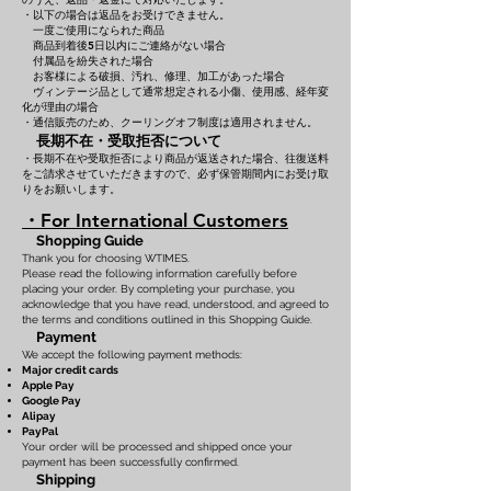
・以下の場合は返品をお受けできません。
一度ご使用になられた商品
商品到着後5日以内にご連絡がない場合
付属品を紛失された場合
お客様による破損、汚れ、修理、加工があった場合
ヴィンテージ品として通常想定される小傷、使用感、経年変
化が理由の場合
・通信販売のため、クーリングオフ制度は適用されません。
長期不在・受取拒否について
・長期不在や受取拒否により商品が返送された場合、往復送料
をご請求させていただきますので、必ず保管期間内にお受け取
りをお願いします。
・For International Customers
Shopping Guide
Thank you for choosing WTIMES.
Please read the following information carefully before
placing your order. By completing your purchase, you
acknowledge that you have read, understood, and agreed to
the terms and conditions outlined in this Shopping Guide.
Payment
We accept the following payment methods:
Major credit cards
Apple Pay
Google Pay
Alipay
PayPal
Your order will be processed and shipped once your
payment has been successfully confirmed.
Shipping