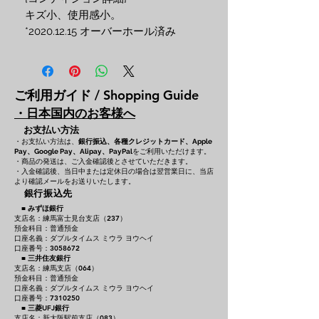
キズ小、使用感小。

*2020.12.15 オーバーホール済み
ご利用ガイド / Shopping Guide
・日本国内のお客様へ
お支払い方法
・お支払い方法は、
銀行振込、各種クレジットカード、
Apple
をご利用いただけます。
Pay、Google Pay、Alipay、PayPal
・商品の発送は、ご入金確認後とさせていただきます。
・入金確認後、当日中または定休日の場合は翌営業日に、当店
より確認メールをお送りいたします。
銀行振込先
■
みずほ銀行
支店名：練馬富士見台支店（237）
預金科目：普通預金
口座名義：ダブルタイムス ミウラ ヨウヘイ
口座番号：3058672
■
三井住友銀行
支店名：練馬支店（064）
預金科目：普通預金
口座名義：ダブルタイムス ミウラ ヨウヘイ
口座番号：7310250
■
三菱UFJ銀行
支店名：新大阪駅前支店（083）