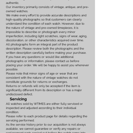
authentic.
Our inventory primarily consists of vintage, antique, and pre-
owned watches.
We make every effort to provide accurate descriptions and
high-quality photographs so that customers can clearly
understand the condition of each watch. However, due to
the nature of vintage and pre-owned timepieces, it is
impossible to describe or photograph every minor
imperfection, including light scratches, signs of wear, aging,
discoloration, or other characteristics acquired over time.
All photographs form an integral part of the product
description. Please review both the photographs and the
written description carefully before making your purchase.
If you have any questions or would like additional
photographs or information, please contact us before
placing your order. We will be happy to assist you whenever
possible.
Please note that minor signs of age or wear that are
consistent with the nature of vintage watches do not
constitute grounds for returns or exchanges.
Returns or refunds will only be accepted if the item is
significantly different from its description or has a major
undisclosed defect.
Servicing
All watches sold by WTIMES are either fully serviced or
inspected and adjusted according to their individual
condition.
Please refer to each product page for details regarding the
servicing performed.
As the service history prior to our acquisition is not always
available, we cannot guarantee or verify any repairs or
replacement parts carried out before the watch came into