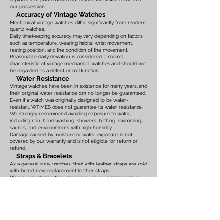
our possession.
Accuracy of Vintage Watches
Mechanical vintage watches differ significantly from modern
quartz watches.
Daily timekeeping accuracy may vary depending on factors
such as temperature, wearing habits, wrist movement,
resting position, and the condition of the movement.
Reasonable daily deviation is considered a normal
characteristic of vintage mechanical watches and should not
be regarded as a defect or malfunction.
Water Resistance
Vintage watches have been in existence for many years, and
their original water resistance can no longer be guaranteed.
Even if a watch was originally designed to be water-
resistant, WTIMES does not guarantee its water resistance.
We strongly recommend avoiding exposure to water,
including rain, hand washing, showers, bathing, swimming,
saunas, and environments with high humidity.
Damage caused by moisture or water exposure is not
covered by our warranty and is not eligible for return or
refund.
Straps & Bracelets
As a general rule, watches fitted with leather straps are sold
with brand-new replacement leather straps.
Please note that leather straps may show slight bends or
creases caused by display on watch stands in our
showroom. These marks are the result of display only and
should not be interpreted as signs of prior use.
Watches fitted with original leather straps, metal bracelets,
rubber straps, nylon straps, or other original accessories
may not include brand-new replacements. Please review