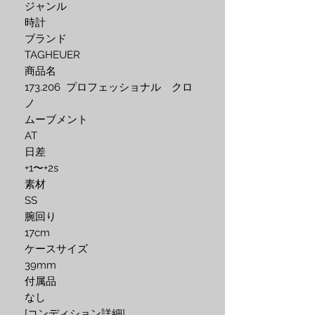
ジャンル 

時計 

ブランド 

TAGHEUER

商品名 

173.206  プロフェッショナル　クロ
ノ  

ムーブメント

AT

日差

+1〜+2s

素材 

SS

腕回り 

17cm

ケースサイズ 

39mm 

付属品 

なし

[コンディション詳細] 
