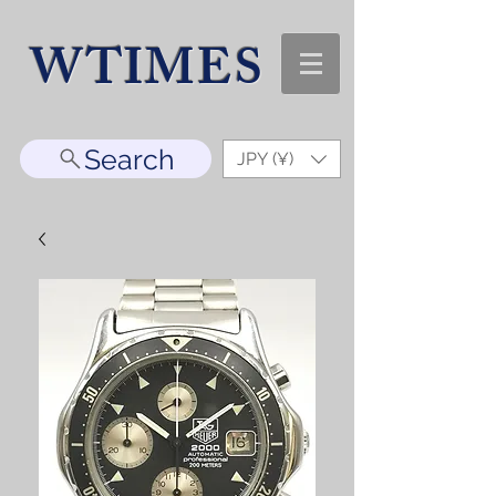
WTIMES
Search
JPY (¥)