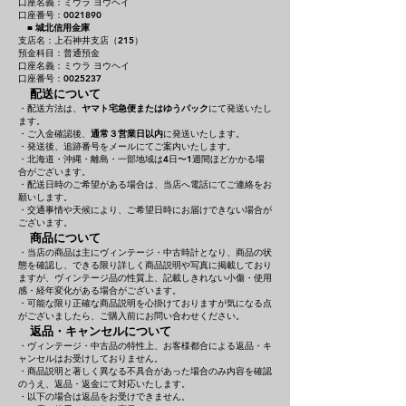
口座名義：ミウラ ヨウヘイ
口座番号：0021890
■
城北信用金庫
支店名：上石神井支店（215）
預金科目：普通預金
口座名義：ミウラ ヨウヘイ
口座番号：0025237
配送について
・配送方法は、
ヤマト宅急便またはゆうパック
にて発送いたし
ます。
・ご入金確認後、
通常３営業日以内
に発送いたします。
・発送後、追跡番号をメールにてご案内いたします。
・北海道・沖縄・離島・一部地域は4日〜1週間ほどかかる場
合がございます。
・配送日時のご希望がある場合は、当店へ電話にてご連絡をお
願いします。
・交通事情や天候により、ご希望日時にお届けできない場合が
ございます。
商品について
・当店の商品は主にヴィンテージ・中古時計となり、商品の状
態を確認し、できる限り詳しく商品説明や写真に掲載しており
ますが、ヴィンテージ品の性質上、記載しきれない小傷・使用
感・経年変化がある場合がございます。
・可能な限り正確な商品説明を心掛けておりますが気になる点
がございましたら、ご購入前にお問い合わせください。
返品・キャンセルについて
・ヴィンテージ・中古品の特性上、お客様都合による返品・キ
ャンセルはお受けしておりません。
・商品説明と著しく異なる不具合があった場合のみ内容を確認
のうえ、返品・返金にて対応いたします。
・以下の場合は返品をお受けできません。