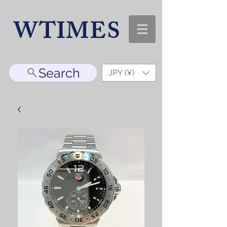
WTIMES
Search
JPY (¥)