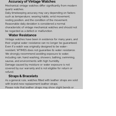
Accuracy of Vintage Watches
Mechanical vintage watches differ significantly from modern
quartz watches.
Daily timekeeping accuracy may vary depending on factors
such as temperature, wearing habits, wrist movement,
resting position, and the condition of the movement.
Reasonable daily deviation is considered a normal
characteristic of vintage mechanical watches and should not
be regarded as a defect or malfunction.
Water Resistance
Vintage watches have been in existence for many years, and
their original water resistance can no longer be guaranteed.
Even if a watch was originally designed to be water-
resistant, WTIMES does not guarantee its water resistance.
We strongly recommend avoiding exposure to water,
including rain, hand washing, showers, bathing, swimming,
saunas, and environments with high humidity.
Damage caused by moisture or water exposure is not
covered by our warranty and is not eligible for return or
refund.
Straps & Bracelets
As a general rule, watches fitted with leather straps are sold
with brand-new replacement leather straps.
Please note that leather straps may show slight bends or
creases caused by display on watch stands in our
showroom. These marks are the result of display only and
should not be interpreted as signs of prior use.
Watches fitted with original leather straps, metal bracelets,
rubber straps, nylon straps, or other original accessories
may not include brand-new replacements. Please review
the photographs and product description carefully. If you