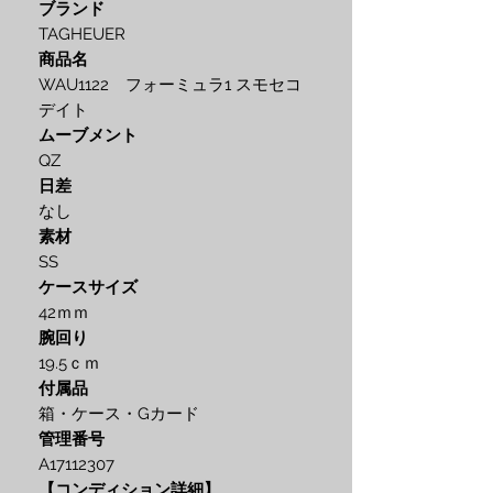
ブランド
TAGHEUER
商品名
WAU1122 フォーミュラ1 スモセコ
デイト
ムーブメント
QZ
日差
なし
素材
SS
ケースサイズ
42ｍｍ
腕回り
19.5ｃｍ
付属品
箱・ケース・Gカード
管理番号
A17112307
【コンディション詳細】