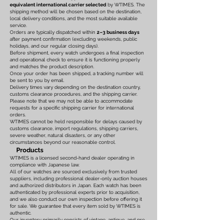
equivalent international carrier selected
by WTIMES. The
shipping method will be chosen based on the destination,
local delivery conditions, and the most suitable available
service.
Orders are typically dispatched within
2–3 business days
after payment confirmation (excluding weekends, public
holidays, and our regular closing days).
Before shipment, every watch undergoes a final inspection
and operational check to ensure it is functioning properly
and matches the product description.
Once your order has been shipped, a tracking number will
be sent to you by email.
Delivery times vary depending on the destination country,
customs clearance procedures, and the shipping carrier.
Please note that we may not be able to accommodate
requests for a specific shipping carrier for international
orders.
WTIMES cannot be held responsible for delays caused by
customs clearance, import regulations, shipping carriers,
severe weather, natural disasters, or any other
circumstances beyond our reasonable control.
Products
WTIMES is a licensed second-hand dealer operating in
compliance with Japanese law.
All of our watches are sourced exclusively from trusted
suppliers, including professional dealer-only auction houses
and authorized distributors in Japan. Each watch has been
authenticated by professional experts prior to acquisition,
and we also conduct our own inspection before offering it
for sale. We guarantee that every item sold by WTIMES is
authentic.
Our inventory primarily consists of vintage, antique, and pre-