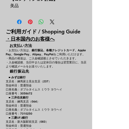
美品
ご利用ガイド / Shopping Guide
・日本国内のお客様へ
お支払い方法
・お支払い方法は、
銀行振込、各種クレジットカード、
Apple
をご利用いただけます。
Pay、Google Pay、Alipay、PayPal
・商品の発送は、ご入金確認後とさせていただきます。
・入金確認後、当日中または定休日の場合は翌営業日に、当店
より確認メールをお送りいたします。
銀行振込先
■
みずほ銀行
支店名：練馬富士見台支店（237）
預金科目：普通預金
口座名義：ダブルタイムス ミウラ ヨウヘイ
口座番号：3058672
■
三井住友銀行
支店名：練馬支店（064）
預金科目：普通預金
口座名義：ダブルタイムス ミウラ ヨウヘイ
口座番号：7310250
■
三菱UFJ銀行
支店名：新大阪駅前支店（083）
預金科目：普通預金