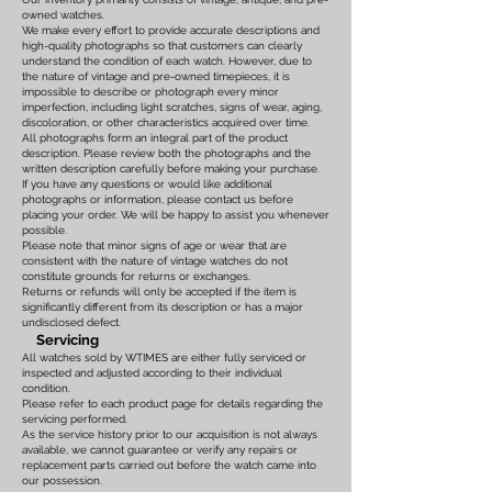
owned watches.
We make every effort to provide accurate descriptions and
high-quality photographs so that customers can clearly
understand the condition of each watch. However, due to
the nature of vintage and pre-owned timepieces, it is
impossible to describe or photograph every minor
imperfection, including light scratches, signs of wear, aging,
discoloration, or other characteristics acquired over time.
All photographs form an integral part of the product
description. Please review both the photographs and the
written description carefully before making your purchase.
If you have any questions or would like additional
photographs or information, please contact us before
placing your order. We will be happy to assist you whenever
possible.
Please note that minor signs of age or wear that are
consistent with the nature of vintage watches do not
constitute grounds for returns or exchanges.
Returns or refunds will only be accepted if the item is
significantly different from its description or has a major
undisclosed defect.
Servicing
All watches sold by WTIMES are either fully serviced or
inspected and adjusted according to their individual
condition.
Please refer to each product page for details regarding the
servicing performed.
As the service history prior to our acquisition is not always
available, we cannot guarantee or verify any repairs or
replacement parts carried out before the watch came into
our possession.