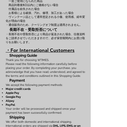
一度ご使用になられた商品
商品到着後5日以内にご連絡がない場合
付属品を紛失された場合
お客様による破損、汚れ、修理、加工があった場合
ヴィンテージ品として通常想定される小傷、使用感、経年変
化が理由の場合
・通信販売のため、クーリングオフ制度は適用されません。
長期不在・受取拒否について
・長期不在や受取拒否により商品が返送された場合、往復送料
をご請求させていただきますので、必ず保管期間内にお受け取
りをお願いします。
・For International Customers
Shopping Guide
Thank you for choosing WTIMES.
Please read the following information carefully before
placing your order. By completing your purchase, you
acknowledge that you have read, understood, and agreed to
the terms and conditions outlined in this Shopping Guide.
Payment
We accept the following payment methods:
Major credit cards
Apple Pay
Google Pay
Alipay
PayPal
Your order will be processed and shipped once your
payment has been successfully confirmed.
Shipping
We offer both domestic and international shipping.
International orders are shipped via
DHL, UPS, EMS, or an