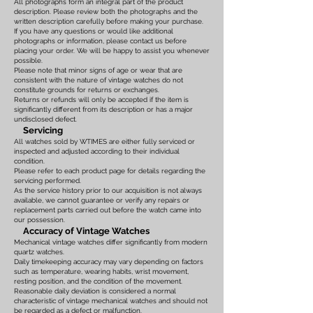
All photographs form an integral part of the product
description. Please review both the photographs and the
written description carefully before making your purchase.
If you have any questions or would like additional
photographs or information, please contact us before
placing your order. We will be happy to assist you whenever
possible.
Please note that minor signs of age or wear that are
consistent with the nature of vintage watches do not
constitute grounds for returns or exchanges.
Returns or refunds will only be accepted if the item is
significantly different from its description or has a major
undisclosed defect.
Servicing
All watches sold by WTIMES are either fully serviced or
inspected and adjusted according to their individual
condition.
Please refer to each product page for details regarding the
servicing performed.
As the service history prior to our acquisition is not always
available, we cannot guarantee or verify any repairs or
replacement parts carried out before the watch came into
our possession.
Accuracy of Vintage Watches
Mechanical vintage watches differ significantly from modern
quartz watches.
Daily timekeeping accuracy may vary depending on factors
such as temperature, wearing habits, wrist movement,
resting position, and the condition of the movement.
Reasonable daily deviation is considered a normal
characteristic of vintage mechanical watches and should not
be regarded as a defect or malfunction.