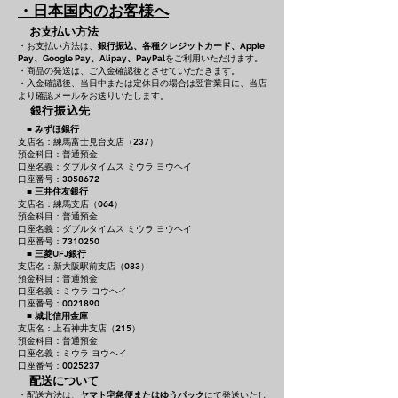
・日本国内のお客様へ
お支払い方法
・お支払い方法は、
銀行振込、各種クレジットカード、
Apple
をご利用いただけます。
Pay、Google Pay、Alipay、PayPal
・商品の発送は、ご入金確認後とさせていただきます。
・入金確認後、当日中または定休日の場合は翌営業日に、当店
より確認メールをお送りいたします。
銀行振込先
■
みずほ銀行
支店名：練馬富士見台支店（237）
預金科目：普通預金
口座名義：ダブルタイムス ミウラ ヨウヘイ
口座番号：3058672
■
三井住友銀行
支店名：練馬支店（064）
預金科目：普通預金
口座名義：ダブルタイムス ミウラ ヨウヘイ
口座番号：7310250
■
三菱UFJ銀行
支店名：新大阪駅前支店（083）
預金科目：普通預金
口座名義：ミウラ ヨウヘイ
口座番号：0021890
■
城北信用金庫
支店名：上石神井支店（215）
預金科目：普通預金
口座名義：ミウラ ヨウヘイ
口座番号：0025237
配送について
・配送方法は、
ヤマト宅急便またはゆうパック
にて発送いたし