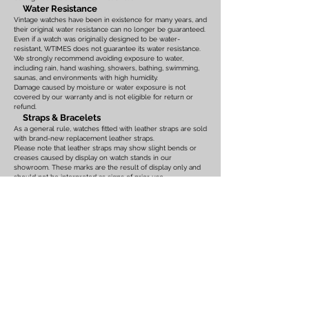
Water Resistance
Vintage watches have been in existence for many years, and
their original water resistance can no longer be guaranteed.
Even if a watch was originally designed to be water-
resistant, WTIMES does not guarantee its water resistance.
We strongly recommend avoiding exposure to water,
including rain, hand washing, showers, bathing, swimming,
saunas, and environments with high humidity.
Damage caused by moisture or water exposure is not
covered by our warranty and is not eligible for return or
refund.
Straps & Bracelets
As a general rule, watches fitted with leather straps are sold
with brand-new replacement leather straps.
Please note that leather straps may show slight bends or
creases caused by display on watch stands in our
showroom. These marks are the result of display only and
should not be interpreted as signs of prior use.
Watches fitted with original leather straps, metal bracelets,
rubber straps, nylon straps, or other original accessories
may not include brand-new replacements. Please review
the photographs and product description carefully. If you
have any concerns regarding the condition, feel free to
contact us before purchasing.
For watches equipped with bracelets, the maximum wrist
size is listed on the product page. Please ensure that the
bracelet size is suitable before placing your order.
We also recommend confirming the case size, lug width,
and all other measurements before purchasing. Returns or
exchanges based on sizing issues or differences in personal
expectations cannot be accepted.