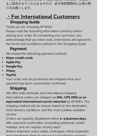
をご請求させていただきますので、必ず保管期間内にお受け取
りをお願いします。
・For International Customers
Shopping Guide
Thank you for choosing WTIMES.
Please read the following information carefully before
placing your order. By completing your purchase, you
acknowledge that you have read, understood, and agreed to
the terms and conditions outlined in this Shopping Guide.
Payment
We accept the following payment methods:
Major credit cards
Apple Pay
Google Pay
Alipay
PayPal
Your order will be processed and shipped once your
payment has been successfully confirmed.
Shipping
We offer both domestic and international shipping.
International orders are shipped via
DHL, UPS, EMS, or an
equivalent international carrier selected
by WTIMES. The
shipping method will be chosen based on the destination,
local delivery conditions, and the most suitable available
service.
Orders are typically dispatched within
2–3 business days
after payment confirmation (excluding weekends, public
holidays, and our regular closing days).
Before shipment, every watch undergoes a final inspection
and operational check to ensure it is functioning properly