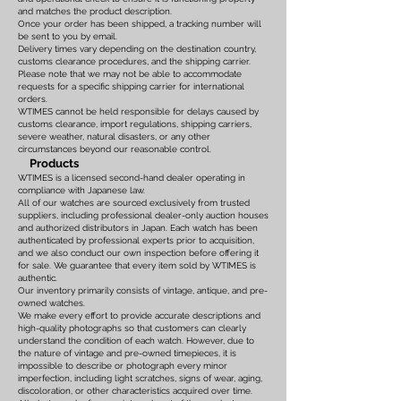
and matches the product description.
Once your order has been shipped, a tracking number will
be sent to you by email.
Delivery times vary depending on the destination country,
customs clearance procedures, and the shipping carrier.
Please note that we may not be able to accommodate
requests for a specific shipping carrier for international
orders.
WTIMES cannot be held responsible for delays caused by
customs clearance, import regulations, shipping carriers,
severe weather, natural disasters, or any other
circumstances beyond our reasonable control.
Products
WTIMES is a licensed second-hand dealer operating in
compliance with Japanese law.
All of our watches are sourced exclusively from trusted
suppliers, including professional dealer-only auction houses
and authorized distributors in Japan. Each watch has been
authenticated by professional experts prior to acquisition,
and we also conduct our own inspection before offering it
for sale. We guarantee that every item sold by WTIMES is
authentic.
Our inventory primarily consists of vintage, antique, and pre-
owned watches.
We make every effort to provide accurate descriptions and
high-quality photographs so that customers can clearly
understand the condition of each watch. However, due to
the nature of vintage and pre-owned timepieces, it is
impossible to describe or photograph every minor
imperfection, including light scratches, signs of wear, aging,
discoloration, or other characteristics acquired over time.