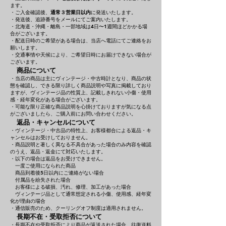
ます。
・ご入金確認後、
通常３営業日以内
に発送いたします。
・発送後、追跡番号をメールにてご案内いたします。
・北海道・沖縄・離島・一部地域は4日〜1週間ほどかかる場
合がございます。
・配送日時のご希望がある場合は、当店へ電話にてご連絡をお
願いします。
・交通事情や天候により、ご希望日時にお届けできない場合が
ございます。
商品について
・当店の商品は主にヴィンテージ・中古時計となり、商品の状
態を確認し、できる限り詳しく商品説明や写真に掲載しており
ますが、ヴィンテージ品の性質上、記載しきれない小傷・使用
感・経年変化がある場合がございます。
・可能な限り正確な商品説明を心掛けておりますが気になる点
がございましたら、ご購入前にお問い合わせください。
返品・キャンセルについて
・ヴィンテージ・中古品の特性上、お客様都合による返品・キ
ャンセルはお受けしておりません。
・商品説明と著しく異なる不具合があった場合のみ内容を確認
のうえ、返品・返金にて対応いたします。
・以下の場合は返品をお受けできません。
一度ご使用になられた商品
商品到着後5日以内にご連絡がない場合
付属品を紛失された場合
お客様による破損、汚れ、修理、加工があった場合
ヴィンテージ品として通常想定される小傷、使用感、経年変
化が理由の場合
・通信販売のため、クーリングオフ制度は適用されません。
長期不在・受取拒否について
・長期不在や受取拒否により商品が返送された場合、往復送料