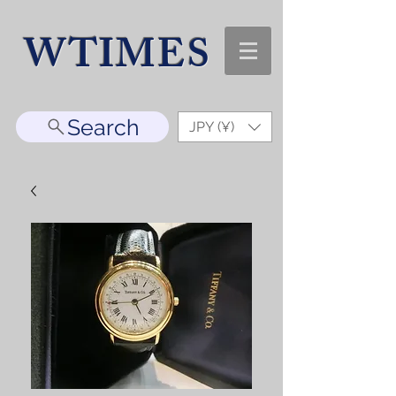
WTIMES
Search
JPY (¥)