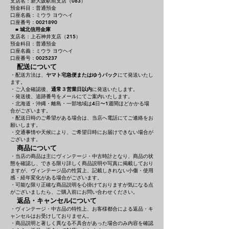
支店名：新大阪駅前支店（083）
預金科目：普通預金
口座名義：ミウラ ヨウヘイ
口座番号：0021890
■
城北信用金庫
支店名：上石神井支店（215）
預金科目：普通預金
口座名義：ミウラ ヨウヘイ
口座番号：0025237
配送について
・配送方法は、
ヤマト宅急便またはゆうパック
にて発送いたし
ます。
・ご入金確認後、
通常３営業日以内
に発送いたします。
・発送後、追跡番号をメールにてご案内いたします。
・北海道・沖縄・離島・一部地域は4日〜1週間ほどかかる場
合がございます。
・配送日時のご希望がある場合は、当店へ電話にてご連絡をお
願いします。
・交通事情や天候により、ご希望日時にお届けできない場合が
ございます。
商品について
・当店の商品は主にヴィンテージ・中古時計となり、商品の状
態を確認し、できる限り詳しく商品説明や写真に掲載しており
ますが、ヴィンテージ品の性質上、記載しきれない小傷・使用
感・経年変化がある場合がございます。
・可能な限り正確な商品説明を心掛けておりますが気になる点
がございましたら、ご購入前にお問い合わせください。
返品・キャンセルについて
・ヴィンテージ・中古品の特性上、お客様都合による返品・キ
ャンセルはお受けしておりません。
・商品説明と著しく異なる不具合があった場合のみ内容を確認