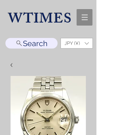
WTIMES
Search
JPY (¥)