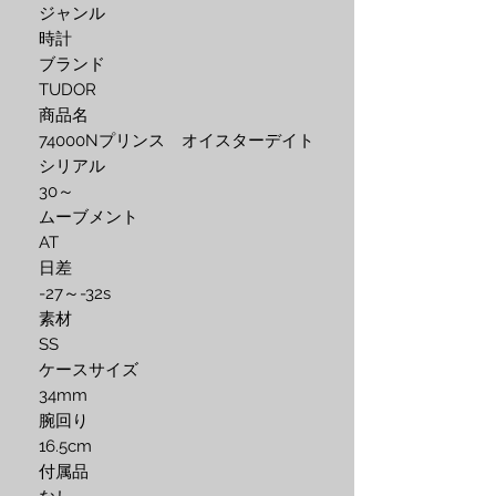
ジャンル

時計

ブランド

TUDOR

商品名

74000Nプリンス　オイスターデイト

シリアル

30～

ムーブメント

AT

日差

-27～-32s 

素材

SS

ケースサイズ

34mm

腕回り

16.5cm

付属品
