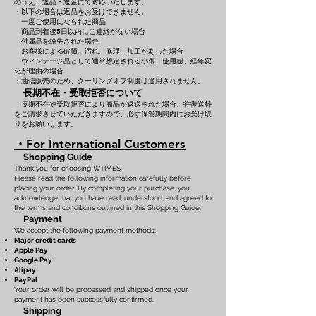
のうえ、返品・返金にて対応いたします。
・以下の場合は返品をお受けできません。
一度ご使用になられた商品
商品到着後5日以内にご連絡がない場合
付属品を紛失された場合
お客様による破損、汚れ、修理、加工があった場合
ヴィンテージ品として通常想定される小傷、使用感、経年変
化が理由の場合
・通信販売のため、クーリングオフ制度は適用されません。
長期不在・受取拒否について
・長期不在や受取拒否により商品が返送された場合、往復送料
をご請求させていただきますので、必ず保管期間内にお受け取
りをお願いします。
・For International Customers
Shopping Guide
Thank you for choosing WTIMES.
Please read the following information carefully before
placing your order. By completing your purchase, you
acknowledge that you have read, understood, and agreed to
the terms and conditions outlined in this Shopping Guide.
Payment
We accept the following payment methods:
Major credit cards
Apple Pay
Google Pay
Alipay
PayPal
Your order will be processed and shipped once your
payment has been successfully confirmed.
Shipping