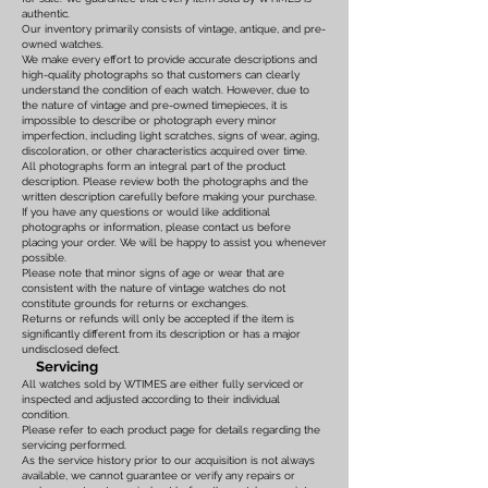
authentic.
Our inventory primarily consists of vintage, antique, and pre-
owned watches.
We make every effort to provide accurate descriptions and
high-quality photographs so that customers can clearly
understand the condition of each watch. However, due to
the nature of vintage and pre-owned timepieces, it is
impossible to describe or photograph every minor
imperfection, including light scratches, signs of wear, aging,
discoloration, or other characteristics acquired over time.
All photographs form an integral part of the product
description. Please review both the photographs and the
written description carefully before making your purchase.
If you have any questions or would like additional
photographs or information, please contact us before
placing your order. We will be happy to assist you whenever
possible.
Please note that minor signs of age or wear that are
consistent with the nature of vintage watches do not
constitute grounds for returns or exchanges.
Returns or refunds will only be accepted if the item is
significantly different from its description or has a major
undisclosed defect.
Servicing
All watches sold by WTIMES are either fully serviced or
inspected and adjusted according to their individual
condition.
Please refer to each product page for details regarding the
servicing performed.
As the service history prior to our acquisition is not always
available, we cannot guarantee or verify any repairs or