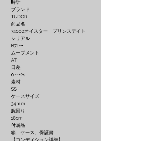
時計

ブランド

TUDOR

商品名

74000オイスター　プリンスデイト

シリアル

B71〜

ムーブメント

AT

日差

0～+2s

素材

SS

ケースサイズ

34ｍｍ

腕回り

18cm

付属品

箱、ケース、保証書

【コンディション詳細】
