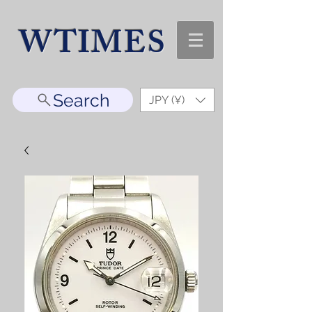
WTIMES
Search
JPY (¥)