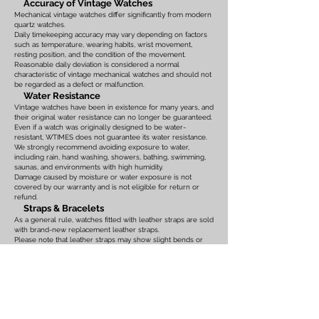
Accuracy of Vintage Watches
Mechanical vintage watches differ significantly from modern
quartz watches.
Daily timekeeping accuracy may vary depending on factors
such as temperature, wearing habits, wrist movement,
resting position, and the condition of the movement.
Reasonable daily deviation is considered a normal
characteristic of vintage mechanical watches and should not
be regarded as a defect or malfunction.
Water Resistance
Vintage watches have been in existence for many years, and
their original water resistance can no longer be guaranteed.
Even if a watch was originally designed to be water-
resistant, WTIMES does not guarantee its water resistance.
We strongly recommend avoiding exposure to water,
including rain, hand washing, showers, bathing, swimming,
saunas, and environments with high humidity.
Damage caused by moisture or water exposure is not
covered by our warranty and is not eligible for return or
refund.
Straps & Bracelets
As a general rule, watches fitted with leather straps are sold
with brand-new replacement leather straps.
Please note that leather straps may show slight bends or
creases caused by display on watch stands in our
showroom. These marks are the result of display only and
should not be interpreted as signs of prior use.
Watches fitted with original leather straps, metal bracelets,
rubber straps, nylon straps, or other original accessories
may not include brand-new replacements. Please review
the photographs and product description carefully. If you