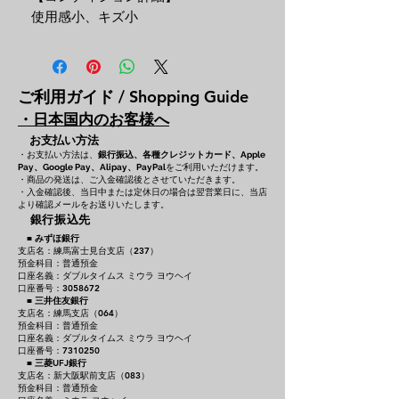
使用感小、キズ小
ご利用ガイド / Shopping Guide
・日本国内のお客様へ
お支払い方法
・お支払い方法は、
銀行振込、各種クレジットカード、
Apple
をご利用いただけます。
Pay、Google Pay、Alipay、PayPal
・商品の発送は、ご入金確認後とさせていただきます。
・入金確認後、当日中または定休日の場合は翌営業日に、当店
より確認メールをお送りいたします。
銀行振込先
■
みずほ銀行
支店名：練馬富士見台支店（237）
預金科目：普通預金
口座名義：ダブルタイムス ミウラ ヨウヘイ
口座番号：3058672
■
三井住友銀行
支店名：練馬支店（064）
預金科目：普通預金
口座名義：ダブルタイムス ミウラ ヨウヘイ
口座番号：7310250
■
三菱UFJ銀行
支店名：新大阪駅前支店（083）
預金科目：普通預金