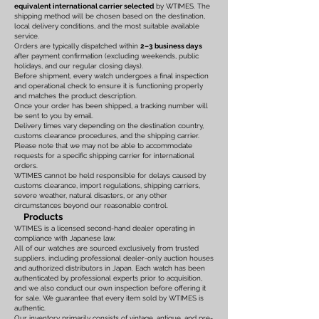
equivalent international carrier selected
by WTIMES. The
shipping method will be chosen based on the destination,
local delivery conditions, and the most suitable available
service.
Orders are typically dispatched within
2–3 business days
after payment confirmation (excluding weekends, public
holidays, and our regular closing days).
Before shipment, every watch undergoes a final inspection
and operational check to ensure it is functioning properly
and matches the product description.
Once your order has been shipped, a tracking number will
be sent to you by email.
Delivery times vary depending on the destination country,
customs clearance procedures, and the shipping carrier.
Please note that we may not be able to accommodate
requests for a specific shipping carrier for international
orders.
WTIMES cannot be held responsible for delays caused by
customs clearance, import regulations, shipping carriers,
severe weather, natural disasters, or any other
circumstances beyond our reasonable control.
Products
WTIMES is a licensed second-hand dealer operating in
compliance with Japanese law.
All of our watches are sourced exclusively from trusted
suppliers, including professional dealer-only auction houses
and authorized distributors in Japan. Each watch has been
authenticated by professional experts prior to acquisition,
and we also conduct our own inspection before offering it
for sale. We guarantee that every item sold by WTIMES is
authentic.
Our inventory primarily consists of vintage, antique, and pre-