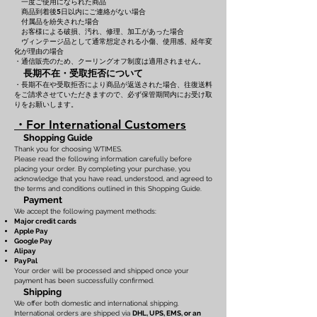
一度ご使用になられた商品
商品到着後5日以内にご連絡がない場合
付属品を紛失された場合
お客様による破損、汚れ、修理、加工があった場合
ヴィンテージ品として通常想定される小傷、使用感、経年変
化が理由の場合
・通信販売のため、クーリングオフ制度は適用されません。
長期不在・受取拒否について
・長期不在や受取拒否により商品が返送された場合、往復送料
をご請求させていただきますので、必ず保管期間内にお受け取
りをお願いします。
・For International Customers
Shopping Guide
Thank you for choosing WTIMES.
Please read the following information carefully before
placing your order. By completing your purchase, you
acknowledge that you have read, understood, and agreed to
the terms and conditions outlined in this Shopping Guide.
Payment
We accept the following payment methods:
Major credit cards
Apple Pay
Google Pay
Alipay
PayPal
Your order will be processed and shipped once your
payment has been successfully confirmed.
Shipping
We offer both domestic and international shipping.
International orders are shipped via
DHL, UPS, EMS, or an