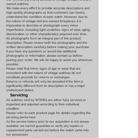
owned watches.
We make every effort to provide accurate descriptions and
high-quality photographs so that customers can clearly
understand the condition of each watch. However, due to
the nature of vintage and pre-owned timepieces, it is
impossible to describe or photograph every minor
imperfection, including light scratches, signs of wear, aging,
discoloration, or other characteristics acquired over time.
All photographs form an integral part of the product
description. Please review both the photographs and the
written description carefully before making your purchase.
If you have any questions or would like additional
photographs or information, please contact us before
placing your order. We will be happy to assist you whenever
possible.
Please note that minor signs of age or wear that are
consistent with the nature of vintage watches do not
constitute grounds for returns or exchanges.
Returns or refunds will only be accepted if the item is
significantly different from its description or has a major
undisclosed defect.
Servicing
All watches sold by WTIMES are either fully serviced or
inspected and adjusted according to their individual
condition.
Please refer to each product page for details regarding the
servicing performed.
As the service history prior to our acquisition is not always
available, we cannot guarantee or verify any repairs or
replacement parts carried out before the watch came into
our possession.