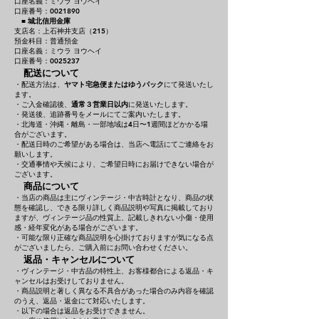
口座名義：ミウラ ヨウヘイ
口座番号：0021890
■
城北信用金庫
支店名：上石神井支店（215）
預金科目：普通預金
口座名義：ミウラ ヨウヘイ
口座番号：0025237
配送について
・配送方法は、
ヤマト宅急便またはゆうパック
にて発送いたし
ます。
・ご入金確認後、
通常３営業日以内
に発送いたします。
・発送後、追跡番号をメールにてご案内いたします。
・北海道・沖縄・離島・一部地域は4日〜1週間ほどかかる場
合がございます。
・配送日時のご希望がある場合は、当店へ電話にてご連絡をお
願いします。
・交通事情や天候により、ご希望日時にお届けできない場合が
ございます。
商品について
・当店の商品は主にヴィンテージ・中古時計となり、商品の状
態を確認し、できる限り詳しく商品説明や写真に掲載しており
ますが、ヴィンテージ品の性質上、記載しきれない小傷・使用
感・経年変化がある場合がございます。
・可能な限り正確な商品説明を心掛けておりますが気になる点
がございましたら、ご購入前にお問い合わせください。
返品・キャンセルについて
・ヴィンテージ・中古品の特性上、お客様都合による返品・キ
ャンセルはお受けしておりません。
・商品説明と著しく異なる不具合があった場合のみ内容を確認
のうえ、返品・返金にて対応いたします。
・以下の場合は返品をお受けできません。