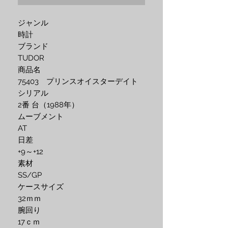
ジャンル
時計
ブランド
TUDOR
商品名
75403 プリンスオイスターデイト
シリアル
2番 台（1988年）
ムーブメント
AT
日差
+9～+12
素材
SS/GP
ケースサイズ
32ｍｍ
腕回り
17ｃｍ