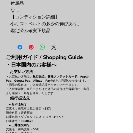
付属品
なし
【コンディション詳細】
小キズ・ベルトの多少の伸びあり。
鑑定済み確実正規品
ご利用ガイド / Shopping Guide
・日本国内のお客様へ
お支払い方法
・お支払い方法は、
銀行振込、各種クレジットカード、
Apple
をご利用いただけます。
Pay、Google Pay、Alipay、PayPal
・商品の発送は、ご入金確認後とさせていただきます。
・入金確認後、当日中または定休日の場合は翌営業日に、当店
より確認メールをお送りいたします。
銀行振込先
■
みずほ銀行
支店名：練馬富士見台支店（237）
預金科目：普通預金
口座名義：ダブルタイムス ミウラ ヨウヘイ
口座番号：3058672
■
三井住友銀行
支店名：練馬支店（064）