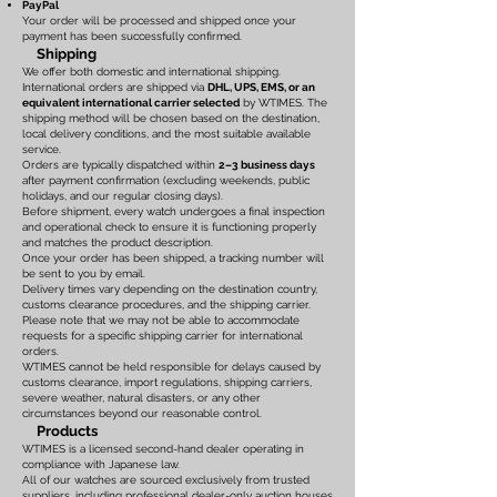
PayPal
Your order will be processed and shipped once your
payment has been successfully confirmed.
Shipping
We offer both domestic and international shipping.
International orders are shipped via
DHL, UPS, EMS, or an
equivalent international carrier selected
by WTIMES. The
shipping method will be chosen based on the destination,
local delivery conditions, and the most suitable available
service.
Orders are typically dispatched within
2–3 business days
after payment confirmation (excluding weekends, public
holidays, and our regular closing days).
Before shipment, every watch undergoes a final inspection
and operational check to ensure it is functioning properly
and matches the product description.
Once your order has been shipped, a tracking number will
be sent to you by email.
Delivery times vary depending on the destination country,
customs clearance procedures, and the shipping carrier.
Please note that we may not be able to accommodate
requests for a specific shipping carrier for international
orders.
WTIMES cannot be held responsible for delays caused by
customs clearance, import regulations, shipping carriers,
severe weather, natural disasters, or any other
circumstances beyond our reasonable control.
Products
WTIMES is a licensed second-hand dealer operating in
compliance with Japanese law.
All of our watches are sourced exclusively from trusted
suppliers, including professional dealer-only auction houses