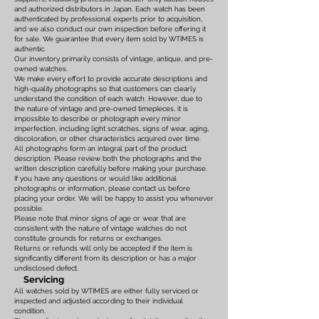
and authorized distributors in Japan. Each watch has been
authenticated by professional experts prior to acquisition,
and we also conduct our own inspection before offering it
for sale. We guarantee that every item sold by WTIMES is
authentic.
Our inventory primarily consists of vintage, antique, and pre-
owned watches.
We make every effort to provide accurate descriptions and
high-quality photographs so that customers can clearly
understand the condition of each watch. However, due to
the nature of vintage and pre-owned timepieces, it is
impossible to describe or photograph every minor
imperfection, including light scratches, signs of wear, aging,
discoloration, or other characteristics acquired over time.
All photographs form an integral part of the product
description. Please review both the photographs and the
written description carefully before making your purchase.
If you have any questions or would like additional
photographs or information, please contact us before
placing your order. We will be happy to assist you whenever
possible.
Please note that minor signs of age or wear that are
consistent with the nature of vintage watches do not
constitute grounds for returns or exchanges.
Returns or refunds will only be accepted if the item is
significantly different from its description or has a major
undisclosed defect.
Servicing
All watches sold by WTIMES are either fully serviced or
inspected and adjusted according to their individual
condition.