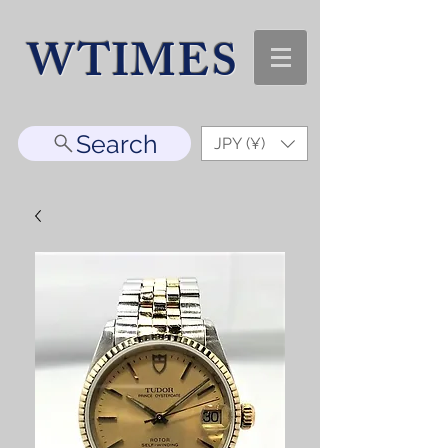
WTIMES
Search
JPY (¥)