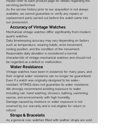
Please refer to each product page for details regarding the
servicing performed.
As the service history prior to our acquisition is not always
available, we cannot guarantee or verify any repairs or
replacement parts carried out before the watch came into
our possession.
Accuracy of Vintage Watches
Mechanical vintage watches differ significantly from modern
quartz watches.
Daily timekeeping accuracy may vary depending on factors
such as temperature, wearing habits, wrist movement,
resting position, and the condition of the movement.
Reasonable daily deviation is considered a normal
characteristic of vintage mechanical watches and should not
be regarded as a defect or malfunction.
Water Resistance
Vintage watches have been in existence for many years, and
their original water resistance can no longer be guaranteed.
Even if a watch was originally designed to be water-
resistant, WTIMES does not guarantee its water resistance.
We strongly recommend avoiding exposure to water,
including rain, hand washing, showers, bathing, swimming,
saunas, and environments with high humidity.
Damage caused by moisture or water exposure is not
covered by our warranty and is not eligible for return or
refund.
Straps & Bracelets
As a general rule, watches fitted with leather straps are sold
with brand-new replacement leather straps.
Please note that leather straps may show slight bends or
creases caused by display on watch stands in our