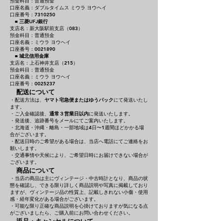
預金科目：普通預金
口座名義：ダブルタイムス ミウラ ヨウヘイ
口座番号：7310250
■
三菱UFJ銀行
支店名：新大阪駅前支店（083）
預金科目：普通預金
口座名義：ミウラ ヨウヘイ
口座番号：0021890
■
城北信用金庫
支店名：上石神井支店（215）
預金科目：普通預金
口座名義：ミウラ ヨウヘイ
口座番号：0025237
配送について
・配送方法は、
ヤマト宅急便またはゆうパック
にて発送いたし
ます。
・ご入金確認後、
通常３営業日以内
に発送いたします。
・発送後、追跡番号をメールにてご案内いたします。
・北海道・沖縄・離島・一部地域は4日〜1週間ほどかかる場
合がございます。
・配送日時のご希望がある場合は、当店へ電話にてご連絡をお
願いします。
・交通事情や天候により、ご希望日時にお届けできない場合が
ございます。
商品について
・当店の商品は主にヴィンテージ・中古時計となり、商品の状
態を確認し、できる限り詳しく商品説明や写真に掲載しており
ますが、ヴィンテージ品の性質上、記載しきれない小傷・使用
感・経年変化がある場合がございます。
・可能な限り正確な商品説明を心掛けておりますが気になる点
がございましたら、ご購入前にお問い合わせください。