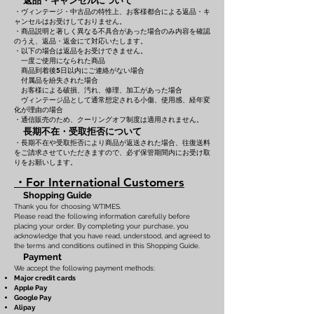
返品・キャンセルについて
・ヴィンテージ・中古品の特性上、お客様都合による返品・キ
ャンセルはお受けしておりません。
・商品説明と著しく異なる不具合があった場合のみ内容を確認
のうえ、返品・返金にて対応いたします。
・以下の場合は返品をお受けできません。
一度ご使用になられた商品
商品到着後5日以内にご連絡がない場合
付属品を紛失された場合
お客様による破損、汚れ、修理、加工があった場合
ヴィンテージ品として通常想定される小傷、使用感、経年変
化が理由の場合
・通信販売のため、クーリングオフ制度は適用されません。
長期不在・受取拒否について
・長期不在や受取拒否により商品が返送された場合、往復送料
をご請求させていただきますので、必ず保管期間内にお受け取
りをお願いします。
・For International Customers
Shopping Guide
Thank you for choosing WTIMES.
Please read the following information carefully before
placing your order. By completing your purchase, you
acknowledge that you have read, understood, and agreed to
the terms and conditions outlined in this Shopping Guide.
Payment
We accept the following payment methods:
Major credit cards
Apple Pay
Google Pay
Alipay