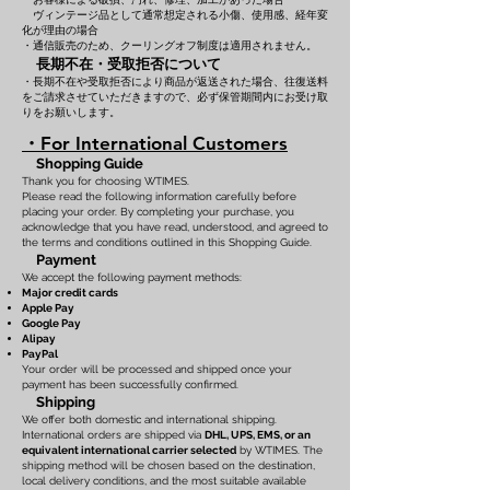
ヴィンテージ品として通常想定される小傷、使用感、経年変
化が理由の場合
・通信販売のため、クーリングオフ制度は適用されません。
長期不在・受取拒否について
・長期不在や受取拒否により商品が返送された場合、往復送料
をご請求させていただきますので、必ず保管期間内にお受け取
りをお願いします。
・For International Customers
Shopping Guide
Thank you for choosing WTIMES.
Please read the following information carefully before
placing your order. By completing your purchase, you
acknowledge that you have read, understood, and agreed to
the terms and conditions outlined in this Shopping Guide.
Payment
We accept the following payment methods:
Major credit cards
Apple Pay
Google Pay
Alipay
PayPal
Your order will be processed and shipped once your
payment has been successfully confirmed.
Shipping
We offer both domestic and international shipping.
International orders are shipped via
DHL, UPS, EMS, or an
equivalent international carrier selected
by WTIMES. The
shipping method will be chosen based on the destination,
local delivery conditions, and the most suitable available