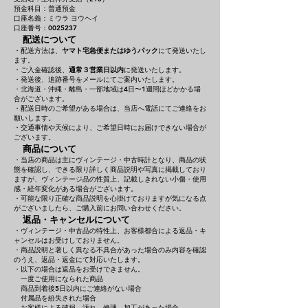
預金科目：普通預金
口座名義：ミウラ ヨウヘイ
口座番号：0025237
配送について
・配送方法は、
ヤマト宅急便またはゆうパック
にて発送いたし
ます。
・ご入金確認後、
通常３営業日以内
に発送いたします。
・発送後、追跡番号をメールにてご案内いたします。
・北海道・沖縄・離島・一部地域は4日〜1週間ほどかかる場
合がございます。
・配送日時のご希望がある場合は、当店へ電話にてご連絡をお
願いします。
・交通事情や天候により、ご希望日時にお届けできない場合が
ございます。
商品について
・当店の商品は主にヴィンテージ・中古時計となり、商品の状
態を確認し、できる限り詳しく商品説明や写真に掲載しており
ますが、ヴィンテージ品の性質上、記載しきれない小傷・使用
感・経年変化がある場合がございます。
・可能な限り正確な商品説明を心掛けておりますが気になる点
がございましたら、ご購入前にお問い合わせください。
返品・キャンセルについて
・ヴィンテージ・中古品の特性上、お客様都合による返品・キ
ャンセルはお受けしておりません。
・商品説明と著しく異なる不具合があった場合のみ内容を確認
のうえ、返品・返金にて対応いたします。
・以下の場合は返品をお受けできません。
一度ご使用になられた商品
商品到着後5日以内にご連絡がない場合
付属品を紛失された場合
お客様による破損、汚れ、修理、加工があった場合