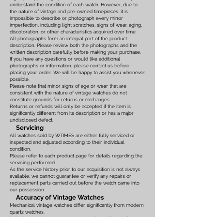
understand the condition of each watch. However, due to
the nature of vintage and pre-owned timepieces, it is
impossible to describe or photograph every minor
imperfection, including light scratches, signs of wear, aging,
discoloration, or other characteristics acquired over time.
All photographs form an integral part of the product
description. Please review both the photographs and the
written description carefully before making your purchase.
If you have any questions or would like additional
photographs or information, please contact us before
placing your order. We will be happy to assist you whenever
possible.
Please note that minor signs of age or wear that are
consistent with the nature of vintage watches do not
constitute grounds for returns or exchanges.
Returns or refunds will only be accepted if the item is
significantly different from its description or has a major
undisclosed defect.
Servicing
All watches sold by WTIMES are either fully serviced or
inspected and adjusted according to their individual
condition.
Please refer to each product page for details regarding the
servicing performed.
As the service history prior to our acquisition is not always
available, we cannot guarantee or verify any repairs or
replacement parts carried out before the watch came into
our possession.
Accuracy of Vintage Watches
Mechanical vintage watches differ significantly from modern
quartz watches.