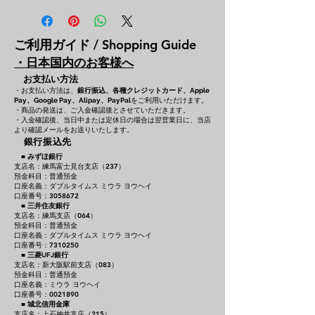
ご利用ガイド / Shopping Guide
・日本国内のお客様へ
お支払い方法
・お支払い方法は、
銀行振込、各種クレジットカード、
Apple
をご利用いただけます。
Pay、Google Pay、Alipay、PayPal
・商品の発送は、ご入金確認後とさせていただきます。
・入金確認後、当日中または定休日の場合は翌営業日に、当店
より確認メールをお送りいたします。
銀行振込先
■
みずほ銀行
支店名：練馬富士見台支店（237）
預金科目：普通預金
口座名義：ダブルタイムス ミウラ ヨウヘイ
口座番号：3058672
■
三井住友銀行
支店名：練馬支店（064）
預金科目：普通預金
口座名義：ダブルタイムス ミウラ ヨウヘイ
口座番号：7310250
■
三菱UFJ銀行
支店名：新大阪駅前支店（083）
預金科目：普通預金
口座名義：ミウラ ヨウヘイ
口座番号：0021890
■
城北信用金庫
支店名：上石神井支店（215）