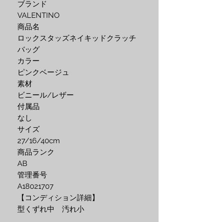
ブランド
VALENTINO
商品名
ロックスタッズネイキッドクラッチ
バッグ
カラー
ピンクベージュ
素材
ビニール/レザー
付属品
なし
サイズ
27/16/40cm
商品ランク
AB
管理番号
A18021707
【コンディション詳細】
型くずれ中 汚れ小