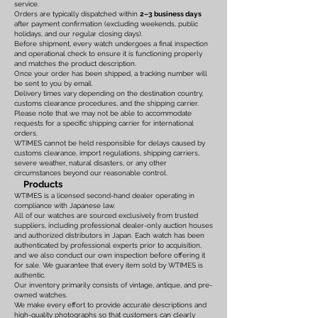
service.
Orders are typically dispatched within
2–3 business days
after payment confirmation (excluding weekends, public
holidays, and our regular closing days).
Before shipment, every watch undergoes a final inspection
and operational check to ensure it is functioning properly
and matches the product description.
Once your order has been shipped, a tracking number will
be sent to you by email.
Delivery times vary depending on the destination country,
customs clearance procedures, and the shipping carrier.
Please note that we may not be able to accommodate
requests for a specific shipping carrier for international
orders.
WTIMES cannot be held responsible for delays caused by
customs clearance, import regulations, shipping carriers,
severe weather, natural disasters, or any other
circumstances beyond our reasonable control.
Products
WTIMES is a licensed second-hand dealer operating in
compliance with Japanese law.
All of our watches are sourced exclusively from trusted
suppliers, including professional dealer-only auction houses
and authorized distributors in Japan. Each watch has been
authenticated by professional experts prior to acquisition,
and we also conduct our own inspection before offering it
for sale. We guarantee that every item sold by WTIMES is
authentic.
Our inventory primarily consists of vintage, antique, and pre-
owned watches.
We make every effort to provide accurate descriptions and
high-quality photographs so that customers can clearly