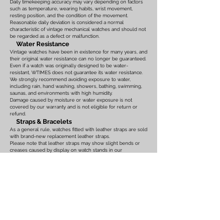
Daily timekeeping accuracy may vary depending on factors
such as temperature, wearing habits, wrist movement,
resting position, and the condition of the movement.
Reasonable daily deviation is considered a normal
characteristic of vintage mechanical watches and should not
be regarded as a defect or malfunction.
Water Resistance
Vintage watches have been in existence for many years, and
their original water resistance can no longer be guaranteed.
Even if a watch was originally designed to be water-
resistant, WTIMES does not guarantee its water resistance.
We strongly recommend avoiding exposure to water,
including rain, hand washing, showers, bathing, swimming,
saunas, and environments with high humidity.
Damage caused by moisture or water exposure is not
covered by our warranty and is not eligible for return or
refund.
Straps & Bracelets
As a general rule, watches fitted with leather straps are sold
with brand-new replacement leather straps.
Please note that leather straps may show slight bends or
creases caused by display on watch stands in our
showroom. These marks are the result of display only and
should not be interpreted as signs of prior use.
Watches fitted with original leather straps, metal bracelets,
rubber straps, nylon straps, or other original accessories
may not include brand-new replacements. Please review
the photographs and product description carefully. If you
have any concerns regarding the condition, feel free to
contact us before purchasing.
For watches equipped with bracelets, the maximum wrist
size is listed on the product page. Please ensure that the