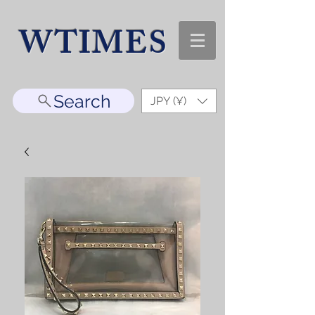
WTIMES
Search
JPY (¥)