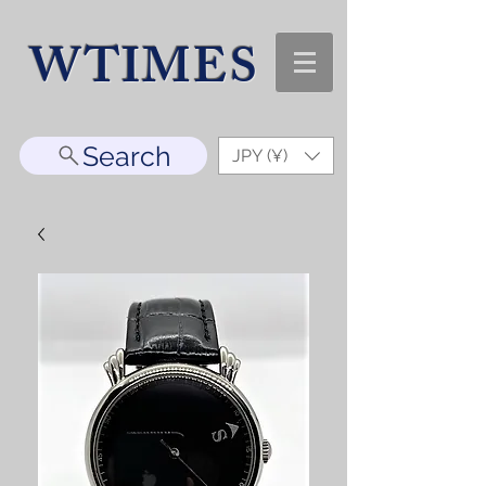
WTIMES
Search
JPY (¥)