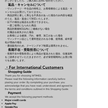
がございましたら、ご購入前にお問い合わせください。
返品・キャンセルについて
・ヴィンテージ・中古品の特性上、お客様都合による返品・キ
ャンセルはお受けしておりません。
・商品説明と著しく異なる不具合があった場合のみ内容を確認
のうえ、返品・返金にて対応いたします。
・以下の場合は返品をお受けできません。
一度ご使用になられた商品
商品到着後5日以内にご連絡がない場合
付属品を紛失された場合
お客様による破損、汚れ、修理、加工があった場合
ヴィンテージ品として通常想定される小傷、使用感、経年変
化が理由の場合
・通信販売のため、クーリングオフ制度は適用されません。
長期不在・受取拒否について
・長期不在や受取拒否により商品が返送された場合、往復送料
をご請求させていただきますので、必ず保管期間内にお受け取
りをお願いします。
・For International Customers
Shopping Guide
Thank you for choosing WTIMES.
Please read the following information carefully before
placing your order. By completing your purchase, you
acknowledge that you have read, understood, and agreed to
the terms and conditions outlined in this Shopping Guide.
Payment
We accept the following payment methods:
Major credit cards
Apple Pay
Google Pay