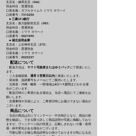
支店名：練馬支店（064）
預金科目：普通預金
口座名義：ダブルタイムス ミウラ ヨウヘイ
口座番号：7310250
■
三菱UFJ銀行
支店名：新大阪駅前支店（083）
預金科目：普通預金
口座名義：ミウラ ヨウヘイ
口座番号：0021890
■
城北信用金庫
支店名：上石神井支店（215）
預金科目：普通預金
口座名義：ミウラ ヨウヘイ
口座番号：0025237
配送について
・配送方法は、
ヤマト宅急便またはゆうパック
にて発送いたし
ます。
・ご入金確認後、
通常３営業日以内
に発送いたします。
・発送後、追跡番号をメールにてご案内いたします。
・北海道・沖縄・離島・一部地域は4日〜1週間ほどかかる場
合がございます。
・配送日時のご希望がある場合は、当店へ電話にてご連絡をお
願いします。
・交通事情や天候により、ご希望日時にお届けできない場合が
ございます。
商品について
・当店の商品は主にヴィンテージ・中古時計となり、商品の状
態を確認し、できる限り詳しく商品説明や写真に掲載しており
ますが、ヴィンテージ品の性質上、記載しきれない小傷・使用
感・経年変化がある場合がございます。
・可能な限り正確な商品説明を心掛けておりますが気になる点