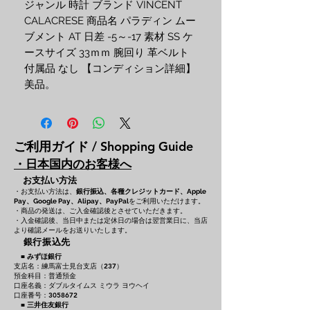
ジャンル 時計 ブランド VINCENT
CALACRESE 商品名 パラディン ムー
ブメント AT 日差 -5～-17 素材 SS ケ
ースサイズ 33ｍｍ 腕回り 革ベルト
付属品 なし 【コンディション詳細】
美品。
ご利用ガイド / Shopping Guide
・日本国内のお客様へ
お支払い方法
・お支払い方法は、
銀行振込、各種クレジットカード、
Apple
をご利用いただけます。
Pay、Google Pay、Alipay、PayPal
・商品の発送は、ご入金確認後とさせていただきます。
・入金確認後、当日中または定休日の場合は翌営業日に、当店
より確認メールをお送りいたします。
銀行振込先
■
みずほ銀行
支店名：練馬富士見台支店（237）
預金科目：普通預金
口座名義：ダブルタイムス ミウラ ヨウヘイ
口座番号：3058672
■
三井住友銀行