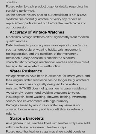
condition.
Please refer to each product page for details regarding the
servicing performed.
As the service history prior to our acquisition is not always
available, we cannot guarantee or verify any repairs or
replacement parts carried out before the watch came into
our possession.
Accuracy of Vintage Watches
Mechanical vintage watches differ significantly from modern
quartz watches.
Daily timekeeping accuracy may vary depending on factors
such as temperature, wearing habits, wrist movement,
resting position, and the condition of the movement.
Reasonable daily deviation is considered a normal
characteristic of vintage mechanical watches and should not
be regarded as a defect or malfunction.
Water Resistance
Vintage watches have been in existence for many years, and
their original water resistance can no longer be guaranteed.
Even if a watch was originally designed to be water-
resistant, WTIMES does not guarantee its water resistance.
We strongly recommend avoiding exposure to water,
including rain, hand washing, showers, bathing, swimming,
saunas, and environments with high humidity.
Damage caused by moisture or water exposure is not
covered by our warranty and is not eligible for return or
refund.
Straps & Bracelets
As a general rule, watches fitted with leather straps are sold
with brand-new replacement leather straps.
Please note that leather straps may show slight bends or