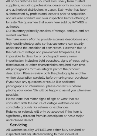
All of our watches are sourced exclusively from trusted
suppliers, including professional dealer-only auction houses
and authorized distributors in Japan. Each watch has been
authenticated by professional experts prior to acquisition,
and we also conduct our own inspection before offering it
for sale. We guarantee that every item sold by WTIMES is
authentic.
Our inventory primarily consists of vintage, antique, and pre-
owned watches.
We make every effort to provide accurate descriptions and
high-quality photographs so that customers can clearly
understand the condition of each watch. However, due to
the nature of vintage and pre-owned timepieces, it is
impossible to describe or photograph every minor
imperfection, including light scratches, signs of wear, aging,
discoloration, or other characteristics acquired over time.
All photographs form an integral part of the product
description. Please review both the photographs and the
written description carefully before making your purchase.
If you have any questions or would like additional
photographs or information, please contact us before
placing your order. We will be happy to assist you whenever
possible.
Please note that minor signs of age or wear that are
consistent with the nature of vintage watches do not
constitute grounds for returns or exchanges.
Returns or refunds will only be accepted if the item is
significantly different from its description or has a major
undisclosed defect.
Servicing
All watches sold by WTIMES are either fully serviced or
inspected and adjusted according to their individual