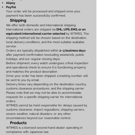
Alipay
PayPal
Your order will be processed and shipped once your
payment has been successfully confirmed.
Shipping
We offer both domestic and international shipping.
International orders are shipped via
DHL, UPS, EMS, or an
equivalent international carrier selected
by WTIMES. The
shipping method will be chosen based on the destination,
local delivery conditions, and the most suitable available
service.
Orders are typically dispatched within
2–3 business days
after payment confirmation (excluding weekends, public
holidays, and our regular closing days).
Before shipment, every watch undergoes a final inspection
and operational check to ensure it is functioning properly
and matches the product description.
Once your order has been shipped, a tracking number will
be sent to you by email.
Delivery times vary depending on the destination country,
customs clearance procedures, and the shipping carrier.
Please note that we may not be able to accommodate
requests for a specific shipping carrier for international
orders.
WTIMES cannot be held responsible for delays caused by
customs clearance, import regulations, shipping carriers,
severe weather, natural disasters, or any other
circumstances beyond our reasonable control.
Products
WTIMES is a licensed second-hand dealer operating in
compliance with Japanese law.