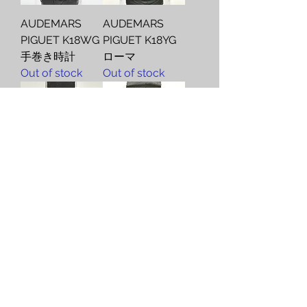
AUDEMARS
AUDEMARS
PIGUET K18WG
PIGUET K18YG
手巻き時計
ローマ
Out of stock
Out of stock
AUDEMARS
AUDEMARS
PIGUET K18WG
PIGUET オーデ
Out of stock
マピゲ K18YG
Out of stock