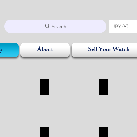
S
JPY (¥)
Search
p
About
Sell Your Watch
SORRY
BAG
WALLET
RRY
BAG
WALLET
SHOP
SHOP
R
CHANEL
ROLEX