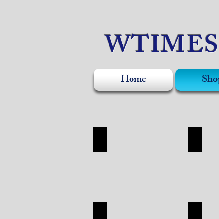
WTIME
Home
Sho
WATCH
ACCE
WATCH
ACCESO
SHOP
SHOP
APPAREL
SILVE