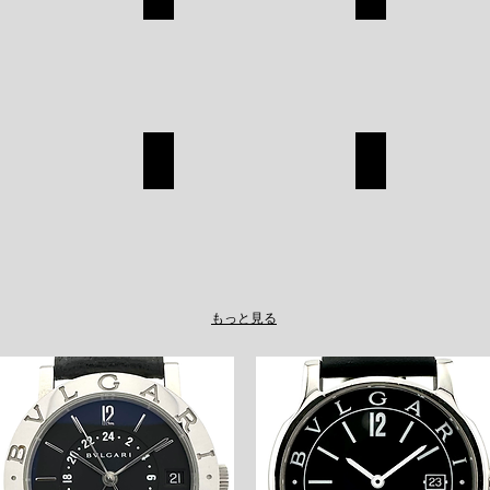
CHANEL
ROLEX
SHOP
SHOP
A
TAGHEUER
LOUIS VUITT
TAGHEUER
LOUIS
SHOP
VUITTON
SHOP
もっと見る