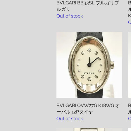
BVLGARI BB33SL ブルガリブ
Quick View
ルガリ
K
Out of stock
O
BVLGARI OVW27G K18WG オ
Quick View
ーバル 12Pダイヤ
Out of stock
O