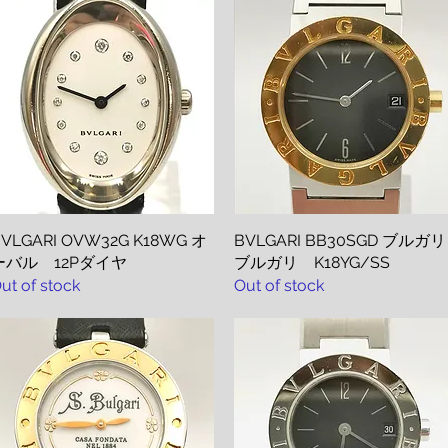
VLGARI OVW32G K18WG オ
Quick View
BVLGARI BB30SGD ブルガリ
Quick View
ーバル 12Pダイヤ
ブルガリ K18YG/SS
ut of stock
Out of stock