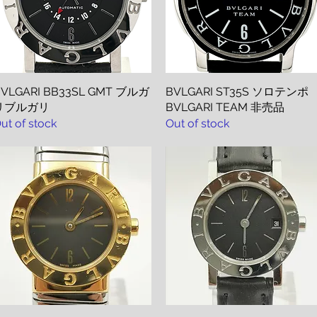
VLGARI BB33SL GMT ブルガ
Quick View
BVLGARI ST35S ソロテンポ
Quick View
リブルガリ
BVLGARI TEAM 非売品
ut of stock
Out of stock