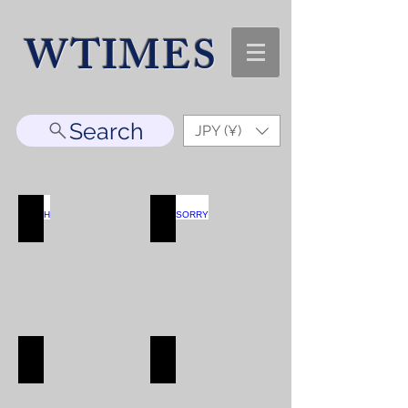
WTIMES
Search
JPY (¥)
WATCH
ACCESORRY
WATCH
ACCESORRY
SHOP
SHOP
BAG
WALLET
BAG
WALLET
SHOP
SHOP