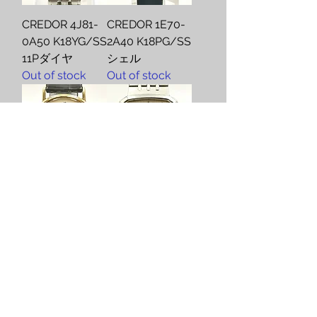
CREDOR 4J81-
CREDOR 1E70-
0A50 K18YG/SS
2A40 K18PG/SS
11Pダイヤ
シェル
Out of stock
Out of stock
CREDOR 5A74-
CREDOR 5931-
0030K18YG ア
5150 オクタゴ
ラビア
ン
Out of stock
Out of stock