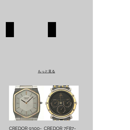
SHOES
APPAREL
SHOES
APPAREL
SHOP
SHOP
もっと見る
CREDOR 9300-
CREDOR 7F87-