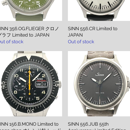
INN 356.OG.FLIEGER クロノ
Quick View
SINN 556.CR Limited to
Quick View
ラフ Limited to JAPAN
JAPAN
ut of stock
Out of stock
INN 156.B.MONO Limited to
Quick View
SINN 556.JUB 55th
Quick View