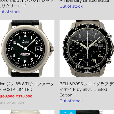
mono shop オレンジ針 レッド
Anniversary Limited Edition
ミリタリーロゴ
Out of stock
ut of stock
inn ジン 8828.TI クロノメータ
Quick View
BELL&ROSS クロノグラフ デ
Quick View
 ECSTA LIMITED
イデイト by SINN Limited
Edition
egular Price
Sale Price
308,000
¥278,000
Out of stock
ales Tax Included
セール