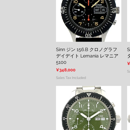
Sinn ジン 156.B クロノグラフ
Quick View
S
デイデイト Lemania レマニア
5100
P
¥
Price
¥348,000
S
Sales Tax Included