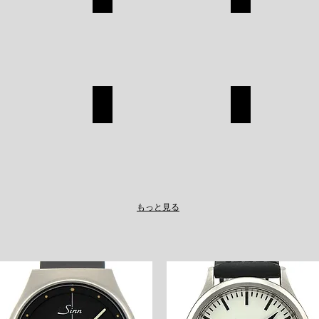
CHANEL
ROLEX
SHOP
SHOP
A
TAGHEUER
LOUIS VUITT
TAGHEUER
LOUIS
SHOP
VUITTON
SHOP
もっと見る