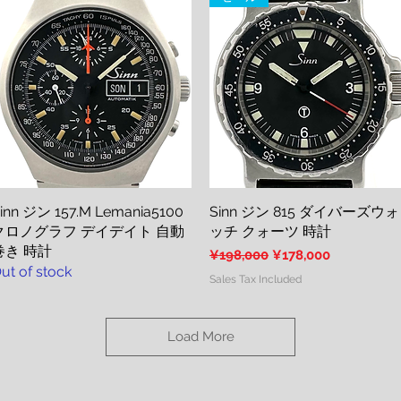
inn ジン 157.M Lemania5100
Quick View
Sinn ジン 815 ダイバーズウォ
Quick View
クロノグラフ デイデイト 自動
ッチ クォーツ 時計
巻き 時計
Regular Price
Sale Price
¥198,000
¥178,000
ut of stock
Sales Tax Included
Load More