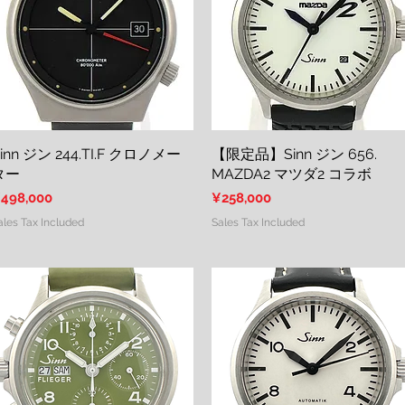
inn ジン 244.TI.F クロノメー
Quick View
【限定品】Sinn ジン 656.
Quick View
ター
MAZDA2 マツダ2 コラボ
rice
Price
498,000
¥258,000
ales Tax Included
Sales Tax Included