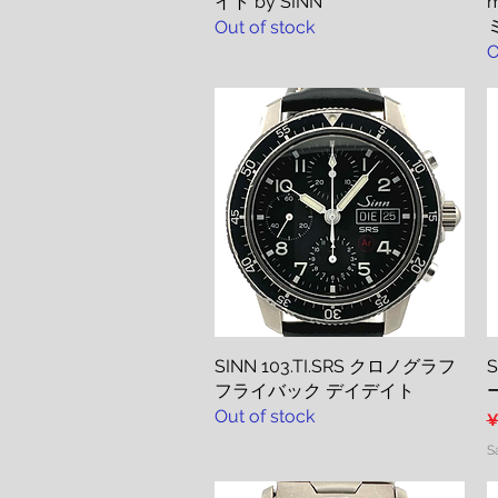
イト by SINN
Out of stock
O
SINN 103.TI.SRS クロノグラフ
Quick View
S
フライバック デイデイト
ー
Out of stock
R
¥
S