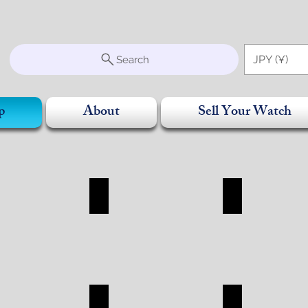
S
JPY (¥)
Search
p
About
Sell Your Watch
SORRY
BAG
WALLET
RRY
BAG
WALLET
SHOP
SHOP
R
CHANEL
ROLEX