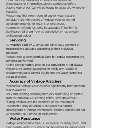
photographs or information, please contact us before
placing your order. We will be happy to assist you whenever
possible.
Please note that minor signs of age or wear that are
consistent with the nature of vintage watches do not
constitute grounds for returns or exchanges.
Returns or refunds will only be accepted if the item is
significantly different from its description or has a major
undisclosed defect.
Servicing
All watches sold by WTIMES are either fully serviced or
inspected and adjusted according to their individual
condition.
Please refer to each product page for details regarding the
servicing performed.
As the service history prior to our acquisition is not always
available, we cannot guarantee or verify any repairs or
replacement parts carried out before the watch came into
our possession.
Accuracy of Vintage Watches
Mechanical vintage watches differ significantly from modern
quartz watches.
Daily timekeeping accuracy may vary depending on factors
such as temperature, wearing habits, wrist movement,
resting position, and the condition of the movement.
Reasonable daily deviation is considered a normal
characteristic of vintage mechanical watches and should not
be regarded as a defect or malfunction.
Water Resistance
Vintage watches have been in existence for many years, and
their original water resistance can no longer be guaranteed.