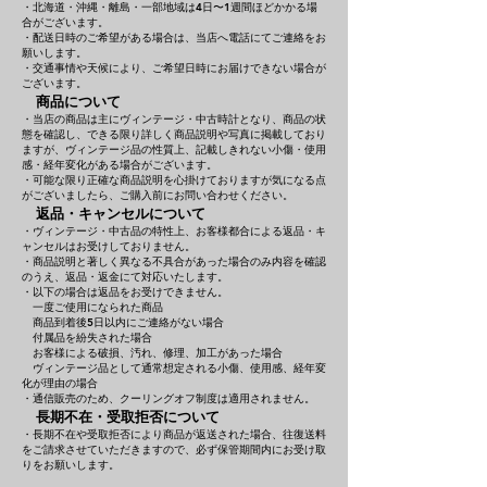
・北海道・沖縄・離島・一部地域は4日〜1週間ほどかかる場
合がございます。
・配送日時のご希望がある場合は、当店へ電話にてご連絡をお
願いします。
・交通事情や天候により、ご希望日時にお届けできない場合が
ございます。
商品について
・当店の商品は主にヴィンテージ・中古時計となり、商品の状
態を確認し、できる限り詳しく商品説明や写真に掲載しており
ますが、ヴィンテージ品の性質上、記載しきれない小傷・使用
感・経年変化がある場合がございます。
・可能な限り正確な商品説明を心掛けておりますが気になる点
がございましたら、ご購入前にお問い合わせください。
返品・キャンセルについて
・ヴィンテージ・中古品の特性上、お客様都合による返品・キ
ャンセルはお受けしておりません。
・商品説明と著しく異なる不具合があった場合のみ内容を確認
のうえ、返品・返金にて対応いたします。
・以下の場合は返品をお受けできません。
一度ご使用になられた商品
商品到着後5日以内にご連絡がない場合
付属品を紛失された場合
お客様による破損、汚れ、修理、加工があった場合
ヴィンテージ品として通常想定される小傷、使用感、経年変
化が理由の場合
・通信販売のため、クーリングオフ制度は適用されません。
長期不在・受取拒否について
・長期不在や受取拒否により商品が返送された場合、往復送料
をご請求させていただきますので、必ず保管期間内にお受け取
りをお願いします。