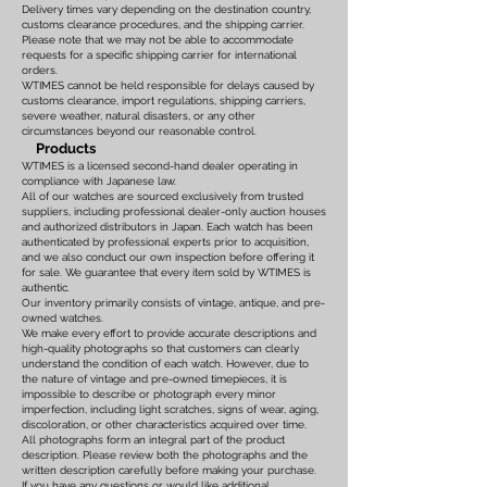
Delivery times vary depending on the destination country,
customs clearance procedures, and the shipping carrier.
Please note that we may not be able to accommodate
requests for a specific shipping carrier for international
orders.
WTIMES cannot be held responsible for delays caused by
customs clearance, import regulations, shipping carriers,
severe weather, natural disasters, or any other
circumstances beyond our reasonable control.
Products
WTIMES is a licensed second-hand dealer operating in
compliance with Japanese law.
All of our watches are sourced exclusively from trusted
suppliers, including professional dealer-only auction houses
and authorized distributors in Japan. Each watch has been
authenticated by professional experts prior to acquisition,
and we also conduct our own inspection before offering it
for sale. We guarantee that every item sold by WTIMES is
authentic.
Our inventory primarily consists of vintage, antique, and pre-
owned watches.
We make every effort to provide accurate descriptions and
high-quality photographs so that customers can clearly
understand the condition of each watch. However, due to
the nature of vintage and pre-owned timepieces, it is
impossible to describe or photograph every minor
imperfection, including light scratches, signs of wear, aging,
discoloration, or other characteristics acquired over time.
All photographs form an integral part of the product
description. Please review both the photographs and the
written description carefully before making your purchase.
If you have any questions or would like additional