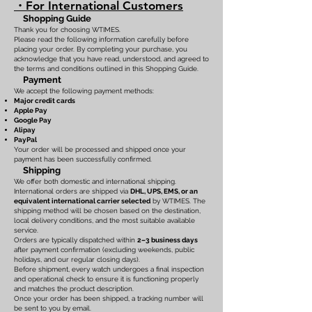
・For International Customers
Shopping Guide
Thank you for choosing WTIMES.
Please read the following information carefully before
placing your order. By completing your purchase, you
acknowledge that you have read, understood, and agreed to
the terms and conditions outlined in this Shopping Guide.
Payment
We accept the following payment methods:
Major credit cards
Apple Pay
Google Pay
Alipay
PayPal
Your order will be processed and shipped once your
payment has been successfully confirmed.
Shipping
We offer both domestic and international shipping.
International orders are shipped via
DHL, UPS, EMS, or an
equivalent international carrier selected
by WTIMES. The
shipping method will be chosen based on the destination,
local delivery conditions, and the most suitable available
service.
Orders are typically dispatched within
2–3 business days
after payment confirmation (excluding weekends, public
holidays, and our regular closing days).
Before shipment, every watch undergoes a final inspection
and operational check to ensure it is functioning properly
and matches the product description.
Once your order has been shipped, a tracking number will
be sent to you by email.