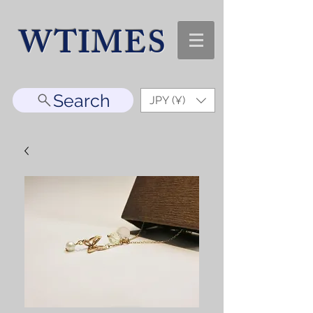
WTIMES
Search
JPY (¥)