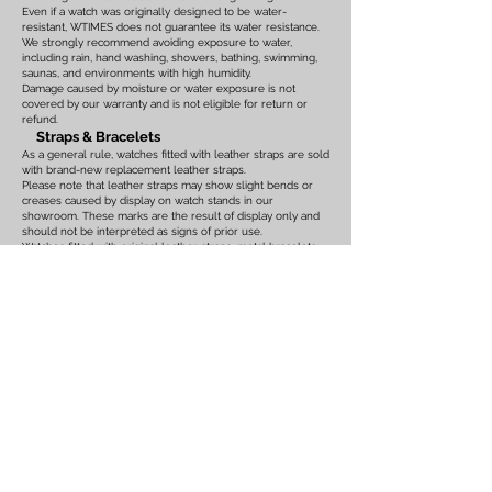
Even if a watch was originally designed to be water-
resistant, WTIMES does not guarantee its water resistance.
We strongly recommend avoiding exposure to water,
including rain, hand washing, showers, bathing, swimming,
saunas, and environments with high humidity.
Damage caused by moisture or water exposure is not
covered by our warranty and is not eligible for return or
refund.
Straps & Bracelets
As a general rule, watches fitted with leather straps are sold
with brand-new replacement leather straps.
Please note that leather straps may show slight bends or
creases caused by display on watch stands in our
showroom. These marks are the result of display only and
should not be interpreted as signs of prior use.
Watches fitted with original leather straps, metal bracelets,
rubber straps, nylon straps, or other original accessories
may not include brand-new replacements. Please review
the photographs and product description carefully. If you
have any concerns regarding the condition, feel free to
contact us before purchasing.
For watches equipped with bracelets, the maximum wrist
size is listed on the product page. Please ensure that the
bracelet size is suitable before placing your order.
We also recommend confirming the case size, lug width,
and all other measurements before purchasing. Returns or
exchanges based on sizing issues or differences in personal
expectations cannot be accepted.
Customs Duties & International Orders
Import duties, customs fees, VAT, GST, brokerage fees, and
any other taxes or charges imposed
by the destination