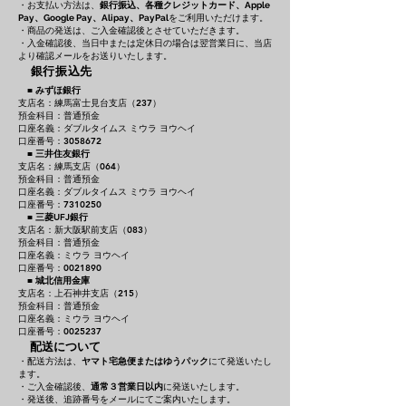
・お支払い方法は、
銀行振込、各種クレジットカード、
Apple
をご利用いただけます。
Pay、Google Pay、Alipay、PayPal
・商品の発送は、ご入金確認後とさせていただきます。
・入金確認後、当日中または定休日の場合は翌営業日に、当店
より確認メールをお送りいたします。
銀行振込先
■
みずほ銀行
支店名：練馬富士見台支店（237）
預金科目：普通預金
口座名義：ダブルタイムス ミウラ ヨウヘイ
口座番号：3058672
■
三井住友銀行
支店名：練馬支店（064）
預金科目：普通預金
口座名義：ダブルタイムス ミウラ ヨウヘイ
口座番号：7310250
■
三菱UFJ銀行
支店名：新大阪駅前支店（083）
預金科目：普通預金
口座名義：ミウラ ヨウヘイ
口座番号：0021890
■
城北信用金庫
支店名：上石神井支店（215）
預金科目：普通預金
口座名義：ミウラ ヨウヘイ
口座番号：0025237
配送について
・配送方法は、
ヤマト宅急便またはゆうパック
にて発送いたし
ます。
・ご入金確認後、
通常３営業日以内
に発送いたします。
・発送後、追跡番号をメールにてご案内いたします。