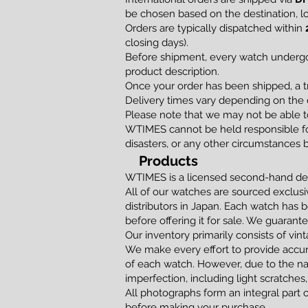
be chosen based on the destination, loc
Orders are typically dispatched within
closing days).
Before shipment, every watch undergoe
product description.
Once your order has been shipped, a t
Delivery times vary depending on the d
Please note that we may not be able to
WTIMES cannot be held responsible for
disasters, or any other circumstances 
Products
WTIMES is a licensed second-hand dea
All of our watches are sourced exclusi
distributors in Japan. Each watch has 
before offering it for sale. We guaran
Our inventory primarily consists of vi
We make every effort to provide accur
of each watch. However, due to the na
imperfection, including light scratches,
All photographs form an integral part 
before making your purchase.