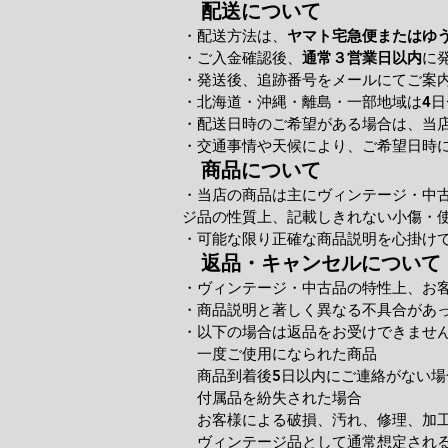
配送について
・配送方法は、
ヤマト宅急便またはゆ
・ご入金確認後、
通常３営業日以内
に
・発送後、追跡番号をメールにてご案
・北海道・沖縄・離島・一部地域は4日
・配送日時のご希望がある場合は、当
・交通事情や天候により、ご希望日時
商品について
・当店の商品は主にヴィンテージ・中
ジ品の性質上、記載しきれない小傷・
・可能な限り正確な商品説明を心掛け
返品・キャンセルについて
・ヴィンテージ・中古品の特性上、お
・商品説明と著しく異なる不具合があ
・以下の場合は返品をお受けできませ
一度ご使用になられた商品
商品到着後5日以内にご連絡がない場
付属品を紛失された場合
お客様による破損、汚れ、修理、加
ヴィンテージ品として通常想定される