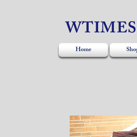
WTIME
Home
Sho