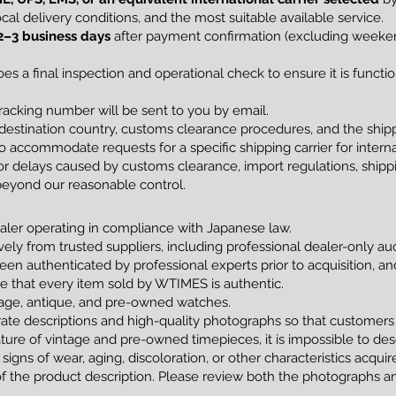
al delivery conditions, and the most suitable available service.
2–3 business days
after payment confirmation (excluding weekend
s a final inspection and operational check to ensure it is funct
racking number will be sent to you by email.
estination country, customs clearance procedures, and the shippi
 accommodate requests for a specific shipping carrier for interna
 delays caused by customs clearance, import regulations, shippin
beyond our reasonable control.
ler operating in compliance with Japanese law.
vely from trusted suppliers, including professional dealer-only a
been authenticated by professional experts prior to acquisition, 
tee that every item sold by WTIMES is authentic.
ntage, antique, and pre-owned watches.
ate descriptions and high-quality photographs so that customers
ture of vintage and pre-owned timepieces, it is impossible to de
 signs of wear, aging, discoloration, or other characteristics acqui
of the product description. Please review both the photographs an