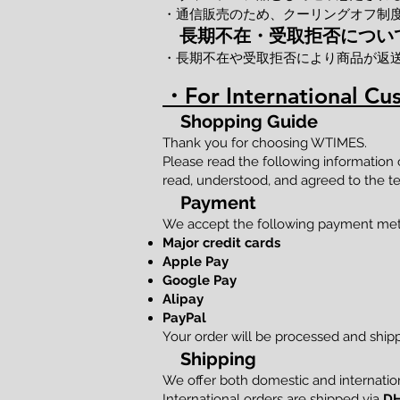
・通信販売のため、クーリングオフ制
長期不在・受取拒否につい
・長期不在や受取拒否により商品が返
・For International Cu
Shopping Guide
Thank you for choosing WTIMES.
Please read the following information
read, understood, and agreed to the te
Payment
We accept the following payment me
Major credit cards
Apple Pay
Google Pay
Alipay
PayPal
Your order will be processed and shi
Shipping
We offer both domestic and internation
International orders are shipped via
DH