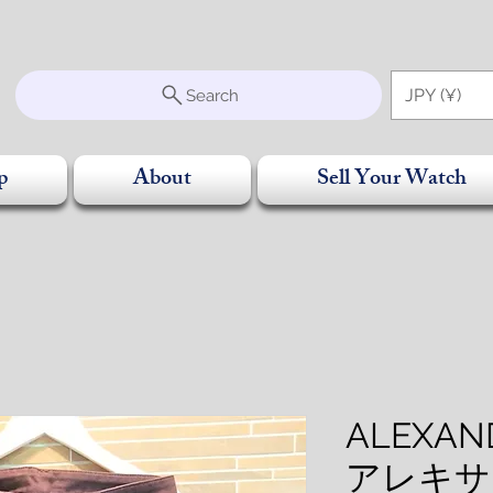
S
JPY (¥)
Search
p
About
Sell Your Watch
ALEXAN
アレキサ