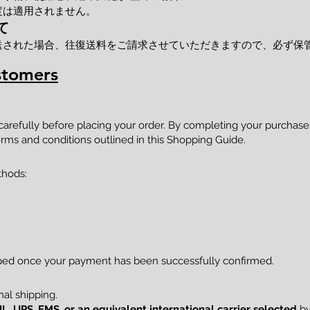
度は適用されません。
て
送された場合、往復送料をご請求させていただきますので、必ず保
stomers
 carefully before placing your order. By completing your purcha
rms and conditions outlined in this Shopping Guide.
thods:
pped once your payment has been successfully confirmed.
al shipping.
L, UPS, EMS, or an equivalent international carrier selected
by