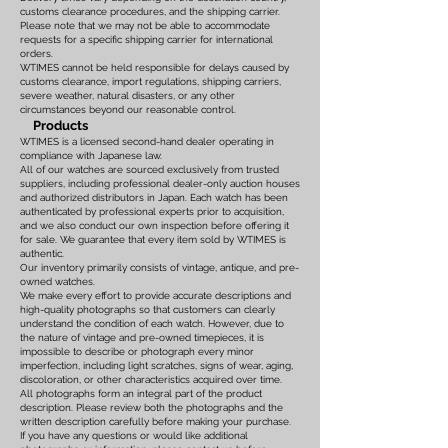
customs clearance procedures, and the shipping carrier.
Please note that we may not be able to accommodate
requests for a specific shipping carrier for international
orders.
WTIMES cannot be held responsible for delays caused by
customs clearance, import regulations, shipping carriers,
severe weather, natural disasters, or any other
circumstances beyond our reasonable control.
Products
WTIMES is a licensed second-hand dealer operating in
compliance with Japanese law.
All of our watches are sourced exclusively from trusted
suppliers, including professional dealer-only auction houses
and authorized distributors in Japan. Each watch has been
authenticated by professional experts prior to acquisition,
and we also conduct our own inspection before offering it
for sale. We guarantee that every item sold by WTIMES is
authentic.
Our inventory primarily consists of vintage, antique, and pre-
owned watches.
We make every effort to provide accurate descriptions and
high-quality photographs so that customers can clearly
understand the condition of each watch. However, due to
the nature of vintage and pre-owned timepieces, it is
impossible to describe or photograph every minor
imperfection, including light scratches, signs of wear, aging,
discoloration, or other characteristics acquired over time.
All photographs form an integral part of the product
description. Please review both the photographs and the
written description carefully before making your purchase.
If you have any questions or would like additional