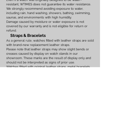
resistant, WTIMES does not guarantee its water resistance.
We strongly recommend avoiding exposure to water,
including rain, hand washing, showers, bathing, swimming,
saunas, and environments with high humidity.
Damage caused by moisture or water exposure is not
covered by our warranty and is not eligible for return or
refund.
Straps & Bracelets
As a general rule, watches fitted with leather straps are sold
with brand-new replacement leather straps.
Please note that leather straps may show slight bends or
creases caused by display on watch stands in our
showroom. These marks are the result of display only and
should not be interpreted as signs of prior use.
Watches fitted with original leather straps, metal bracelets,
rubber straps, nylon straps, or other original accessories
may not include brand-new replacements. Please review
the photographs and product description carefully. If you
have any concerns regarding the condition, feel free to
contact us before purchasing.
For watches equipped with bracelets, the maximum wrist
size is listed on the product page. Please ensure that the
bracelet size is suitable before placing your order.
We also recommend confirming the case size, lug width,
and all other measurements before purchasing. Returns or
exchanges based on sizing issues or differences in personal
expectations cannot be accepted.
Customs Duties & International Orders
Import duties, customs fees, VAT, GST, brokerage fees, and
any other taxes or charges imposed
by the destination
country are the sole responsibility of the buyer.