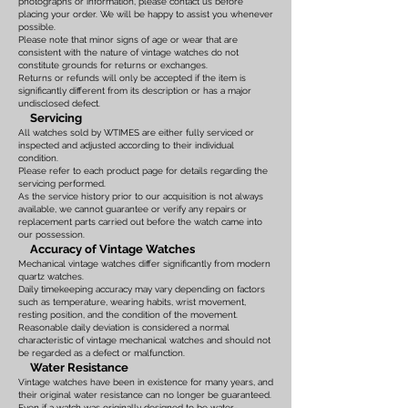
photographs or information, please contact us before
placing your order. We will be happy to assist you whenever
possible.
Please note that minor signs of age or wear that are
consistent with the nature of vintage watches do not
constitute grounds for returns or exchanges.
Returns or refunds will only be accepted if the item is
significantly different from its description or has a major
undisclosed defect.
Servicing
All watches sold by WTIMES are either fully serviced or
inspected and adjusted according to their individual
condition.
Please refer to each product page for details regarding the
servicing performed.
As the service history prior to our acquisition is not always
available, we cannot guarantee or verify any repairs or
replacement parts carried out before the watch came into
our possession.
Accuracy of Vintage Watches
Mechanical vintage watches differ significantly from modern
quartz watches.
Daily timekeeping accuracy may vary depending on factors
such as temperature, wearing habits, wrist movement,
resting position, and the condition of the movement.
Reasonable daily deviation is considered a normal
characteristic of vintage mechanical watches and should not
be regarded as a defect or malfunction.
Water Resistance
Vintage watches have been in existence for many years, and
their original water resistance can no longer be guaranteed.
Even if a watch was originally designed to be water-