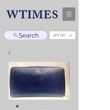
WTIMES
Search
JPY (¥)