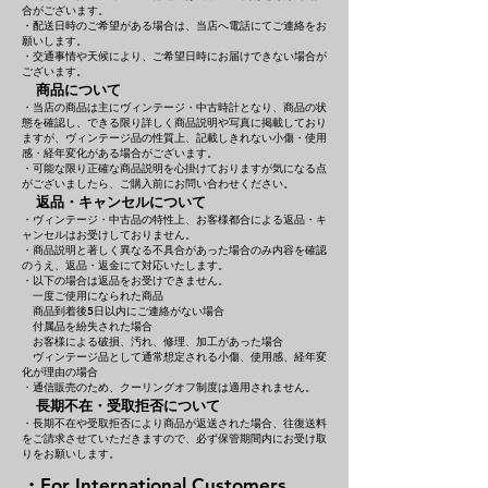
合がございます。
・配送日時のご希望がある場合は、当店へ電話にてご連絡をお
願いします。
・交通事情や天候により、ご希望日時にお届けできない場合が
ございます。
商品について
・当店の商品は主にヴィンテージ・中古時計となり、商品の状
態を確認し、できる限り詳しく商品説明や写真に掲載しており
ますが、ヴィンテージ品の性質上、記載しきれない小傷・使用
感・経年変化がある場合がございます。
・可能な限り正確な商品説明を心掛けておりますが気になる点
がございましたら、ご購入前にお問い合わせください。
返品・キャンセルについて
・ヴィンテージ・中古品の特性上、お客様都合による返品・キ
ャンセルはお受けしておりません。
・商品説明と著しく異なる不具合があった場合のみ内容を確認
のうえ、返品・返金にて対応いたします。
・以下の場合は返品をお受けできません。
一度ご使用になられた商品
商品到着後5日以内にご連絡がない場合
付属品を紛失された場合
お客様による破損、汚れ、修理、加工があった場合
ヴィンテージ品として通常想定される小傷、使用感、経年変
化が理由の場合
・通信販売のため、クーリングオフ制度は適用されません。
長期不在・受取拒否について
・長期不在や受取拒否により商品が返送された場合、往復送料
をご請求させていただきますので、必ず保管期間内にお受け取
りをお願いします。
・For International Customers