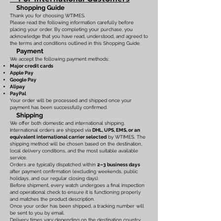
Shopping Guide
Thank you for choosing WTIMES.
Please read the following information carefully before
placing your order. By completing your purchase, you
acknowledge that you have read, understood, and agreed to
the terms and conditions outlined in this Shopping Guide.
Payment
We accept the following payment methods:
Major credit cards
Apple Pay
Google Pay
Alipay
PayPal
Your order will be processed and shipped once your
payment has been successfully confirmed.
Shipping
We offer both domestic and international shipping.
International orders are shipped via
DHL, UPS, EMS, or an
equivalent international carrier selected
by WTIMES. The
shipping method will be chosen based on the destination,
local delivery conditions, and the most suitable available
service.
Orders are typically dispatched within
2–3 business days
after payment confirmation (excluding weekends, public
holidays, and our regular closing days).
Before shipment, every watch undergoes a final inspection
and operational check to ensure it is functioning properly
and matches the product description.
Once your order has been shipped, a tracking number will
be sent to you by email.
Delivery times vary depending on the destination country,