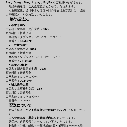
をご利用いただけます。
Pay、Google Pay、Alipay、PayPal
・商品の発送は、ご入金確認後とさせていただきます。
・入金確認後、当日中または定休日の場合は翌営業日に、当店
より確認メールをお送りいたします。
銀行振込先
■
みずほ銀行
支店名：練馬富士見台支店（237）
預金科目：普通預金
口座名義：ダブルタイムス ミウラ ヨウヘイ
口座番号：3058672
■
三井住友銀行
支店名：練馬支店（064）
預金科目：普通預金
口座名義：ダブルタイムス ミウラ ヨウヘイ
口座番号：7310250
■
三菱UFJ銀行
支店名：新大阪駅前支店（083）
預金科目：普通預金
口座名義：ミウラ ヨウヘイ
口座番号：0021890
■
城北信用金庫
支店名：上石神井支店（215）
預金科目：普通預金
口座名義：ミウラ ヨウヘイ
口座番号：0025237
配送について
・配送方法は、
ヤマト宅急便またはゆうパック
にて発送いたし
ます。
・ご入金確認後、
通常３営業日以内
に発送いたします。
・発送後、追跡番号をメールにてご案内いたします。
・北海道・沖縄・離島・一部地域は4日〜1週間ほどかかる場