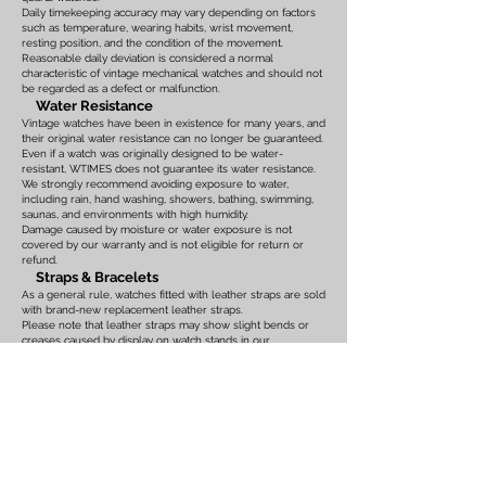
Daily timekeeping accuracy may vary depending on factors
such as temperature, wearing habits, wrist movement,
resting position, and the condition of the movement.
Reasonable daily deviation is considered a normal
characteristic of vintage mechanical watches and should not
be regarded as a defect or malfunction.
Water Resistance
Vintage watches have been in existence for many years, and
their original water resistance can no longer be guaranteed.
Even if a watch was originally designed to be water-
resistant, WTIMES does not guarantee its water resistance.
We strongly recommend avoiding exposure to water,
including rain, hand washing, showers, bathing, swimming,
saunas, and environments with high humidity.
Damage caused by moisture or water exposure is not
covered by our warranty and is not eligible for return or
refund.
Straps & Bracelets
As a general rule, watches fitted with leather straps are sold
with brand-new replacement leather straps.
Please note that leather straps may show slight bends or
creases caused by display on watch stands in our
showroom. These marks are the result of display only and
should not be interpreted as signs of prior use.
Watches fitted with original leather straps, metal bracelets,
rubber straps, nylon straps, or other original accessories
may not include brand-new replacements. Please review
the photographs and product description carefully. If you
have any concerns regarding the condition, feel free to
contact us before purchasing.
For watches equipped with bracelets, the maximum wrist