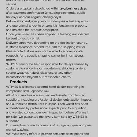
service.
Orders are typically dispatched within
2–3 business days
after payment confirmation (excluding weekends, public
holidays, and our regular closing days).
Before shipment, every watch undergoes a final inspection
and operational check to ensure it is functioning properly
and matches the product description.
Once your order has been shipped, a tracking number will
be sent to you by email.
Delivery times vary depending on the destination country,
customs clearance procedures, and the shipping carrier.
Please note that we may not be able to accommodate
requests for a specific shipping carrier for international
orders.
WTIMES cannot be held responsible for delays caused by
customs clearance, import regulations, shipping carriers,
severe weather, natural disasters, or any other
circumstances beyond our reasonable control.
Products
WTIMES is a licensed second-hand dealer operating in
compliance with Japanese law.
All of our watches are sourced exclusively from trusted
suppliers, including professional dealer-only auction houses
and authorized distributors in Japan. Each watch has been
authenticated by professional experts prior to acquisition,
and we also conduct our own inspection before offering it
for sale. We guarantee that every item sold by WTIMES is
authentic.
Our inventory primarily consists of vintage, antique, and pre-
owned watches.
We make every effort to provide accurate descriptions and