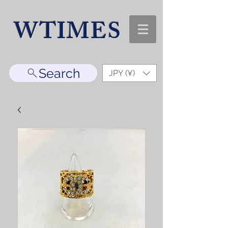
WTIMES
Search
JPY (¥)