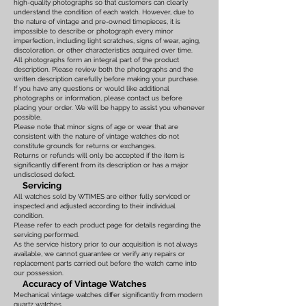
high-quality photographs so that customers can clearly
understand the condition of each watch. However, due to
the nature of vintage and pre-owned timepieces, it is
impossible to describe or photograph every minor
imperfection, including light scratches, signs of wear, aging,
discoloration, or other characteristics acquired over time.
All photographs form an integral part of the product
description. Please review both the photographs and the
written description carefully before making your purchase.
If you have any questions or would like additional
photographs or information, please contact us before
placing your order. We will be happy to assist you whenever
possible.
Please note that minor signs of age or wear that are
consistent with the nature of vintage watches do not
constitute grounds for returns or exchanges.
Returns or refunds will only be accepted if the item is
significantly different from its description or has a major
undisclosed defect.
Servicing
All watches sold by WTIMES are either fully serviced or
inspected and adjusted according to their individual
condition.
Please refer to each product page for details regarding the
servicing performed.
As the service history prior to our acquisition is not always
available, we cannot guarantee or verify any repairs or
replacement parts carried out before the watch came into
our possession.
Accuracy of Vintage Watches
Mechanical vintage watches differ significantly from modern
quartz watches.