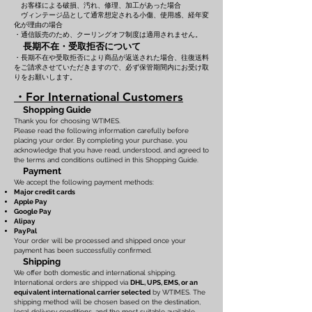
お客様による破損、汚れ、修理、加工があった場合
ヴィンテージ品として通常想定される小傷、使用感、経年変
化が理由の場合
・通信販売のため、クーリングオフ制度は適用されません。
長期不在・受取拒否について
・長期不在や受取拒否により商品が返送された場合、往復送料
をご請求させていただきますので、必ず保管期間内にお受け取
りをお願いします。
・For International Customers
Shopping Guide
Thank you for choosing WTIMES.
Please read the following information carefully before
placing your order. By completing your purchase, you
acknowledge that you have read, understood, and agreed to
the terms and conditions outlined in this Shopping Guide.
Payment
We accept the following payment methods:
Major credit cards
Apple Pay
Google Pay
Alipay
PayPal
Your order will be processed and shipped once your
payment has been successfully confirmed.
Shipping
We offer both domestic and international shipping.
International orders are shipped via
DHL, UPS, EMS, or an
equivalent international carrier selected
by WTIMES. The
shipping method will be chosen based on the destination,
local delivery conditions, and the most suitable available