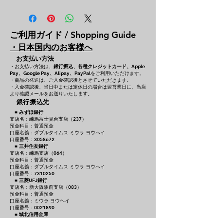
ご利用ガイド / Shopping Guide
・日本国内のお客様へ
お支払い方法
・お支払い方法は、
銀行振込、各種クレジットカード、
Apple
をご利用いただけます。
Pay、Google Pay、Alipay、PayPal
・商品の発送は、ご入金確認後とさせていただきます。
・入金確認後、当日中または定休日の場合は翌営業日に、当店
より確認メールをお送りいたします。
銀行振込先
■
みずほ銀行
支店名：練馬富士見台支店（237）
預金科目：普通預金
口座名義：ダブルタイムス ミウラ ヨウヘイ
口座番号：3058672
■
三井住友銀行
支店名：練馬支店（064）
預金科目：普通預金
口座名義：ダブルタイムス ミウラ ヨウヘイ
口座番号：7310250
■
三菱UFJ銀行
支店名：新大阪駅前支店（083）
預金科目：普通預金
口座名義：ミウラ ヨウヘイ
口座番号：0021890
■
城北信用金庫