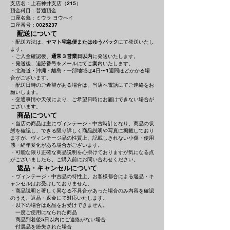
支店名：上石神井支店（215）
預金科目：普通預金
口座名義：ミウラ ヨウヘイ
口座番号：0025237
配送について
・配送方法は、
ヤマト宅急便またはゆうパック
にて発送いたし
ます。
・ご入金確認後、
通常３営業日以内
に発送いたします。
・発送後、追跡番号をメールにてご案内いたします。
・北海道・沖縄・離島・一部地域は4日〜1週間ほどかかる場
合がございます。
・配送日時のご希望がある場合は、当店へ電話にてご連絡をお
願いします。
・交通事情や天候により、ご希望日時にお届けできない場合が
ございます。
商品について
・当店の商品は主にヴィンテージ・中古時計となり、商品の状
態を確認し、できる限り詳しく商品説明や写真に掲載しており
ますが、ヴィンテージ品の性質上、記載しきれない小傷・使用
感・経年変化がある場合がございます。
・可能な限り正確な商品説明を心掛けておりますが気になる点
がございましたら、ご購入前にお問い合わせください。
返品・キャンセルについて
・ヴィンテージ・中古品の特性上、お客様都合による返品・キ
ャンセルはお受けしておりません。
・商品説明と著しく異なる不具合があった場合のみ内容を確認
のうえ、返品・返金にて対応いたします。
・以下の場合は返品をお受けできません。
一度ご使用になられた商品
商品到着後5日以内にご連絡がない場合
付属品を紛失された場合