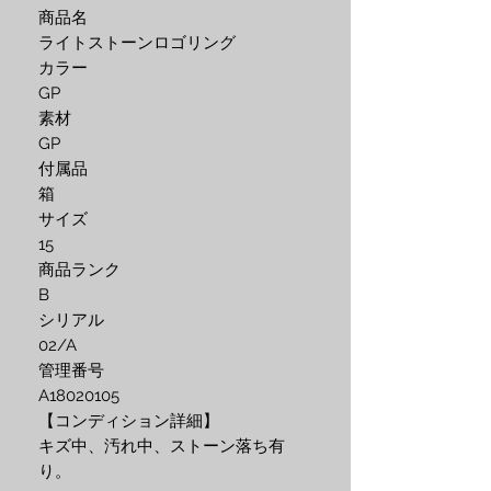
商品名
ライトストーンロゴリング
カラー
GP
素材
GP
付属品
箱
サイズ
15
商品ランク
B
シリアル
02/A
管理番号
A18020105
【コンディション詳細】
キズ中、汚れ中、ストーン落ち有
り。