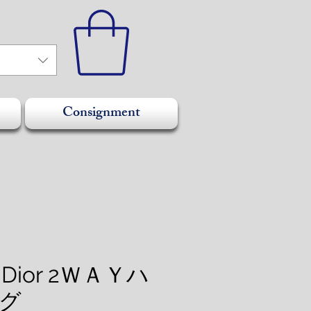
Consignment
an Dior 2ＷＡＹハ
グ