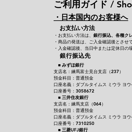
ご利用ガイド / Shop
・日本国内のお客様へ
お支払い方法
・お支払い方法は、
銀行振込、各種ク
・商品の発送は、ご入金確認後とさせ
・入金確認後、当日中または定休日の
銀行振込先
■
みずほ銀行
支店名：練馬富士見台支店（237）
預金科目：普通預金
口座名義：ダブルタイムス ミウラ ヨウ
口座番号：3058672
■
三井住友銀行
支店名：練馬支店（064）
預金科目：普通預金
口座名義：ダブルタイムス ミウラ ヨウ
口座番号：7310250
■
三菱UFJ銀行