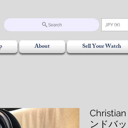
S
JPY (¥)
Search
p
About
Sell Your Watch
Christi
ンドバッ