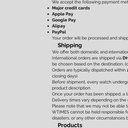
We accept the following payment me
Major credit cards
Apple Pay
Google Pay
Alipay
PayPal
Your order will be processed and shi
Shipping
We offer both domestic and internation
International orders are shipped via
DH
be chosen based on the destination, loc
Orders are typically dispatched within
closing days).
Before shipment, every watch undergoe
product description.
Once your order has been shipped, a t
Delivery times vary depending on the d
Please note that we may not be able to
WTIMES cannot be held responsible for
disasters, or any other circumstances 
Products