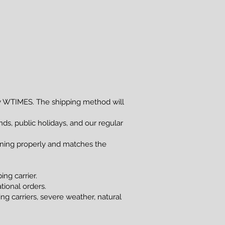
 WTIMES. The shipping method will
s, public holidays, and our regular
ioning properly and matches the
ng carrier.
tional orders.
g carriers, severe weather, natural