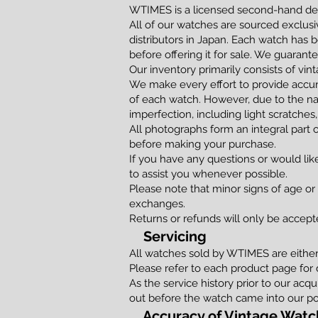
WTIMES is a licensed second-hand dea
All of our watches are sourced exclusi
distributors in Japan. Each watch has 
before offering it for sale. We guaran
Our inventory primarily consists of vi
We make every effort to provide accur
of each watch. However, due to the na
imperfection, including light scratches,
All photographs form an integral part 
before making your purchase.
If you have any questions or would lik
to assist you whenever possible.
Please note that minor signs of age or
exchanges.
Returns or refunds will only be accepted
Servicing
All watches sold by WTIMES are either f
Please refer to each product page for 
As the service history prior to our acq
out before the watch came into our po
Accuracy of Vintage Watc