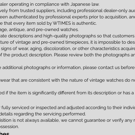
ler operating in compliance with Japanese law.
vely from trusted suppliers, including professional dealer-only a
been authenticated by professional experts prior to acquisition, 
tee that every item sold by WTIMES is authentic.
ntage, antique, and pre-owned watches.
ate descriptions and high-quality photographs so that customers
ture of vintage and pre-owned timepieces, it is impossible to de
 signs of wear, aging, discoloration, or other characteristics acqui
of the product description. Please review both the photographs an
e additional photographs or information, please contact us before
 wear that are consistent with the nature of vintage watches do no
 if the item is significantly different from its description or has 
ully serviced or inspected and adjusted according to their indivi
details regarding the servicing performed.
uisition is not always available, we cannot guarantee or verify any
ssession.
hes