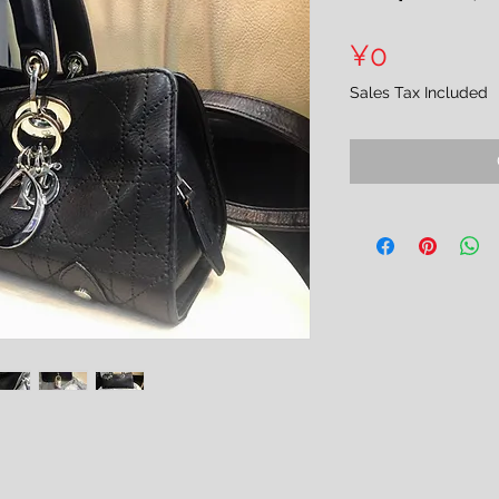
Price
¥0
Sales Tax Included