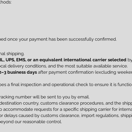
thods:
pped once your payment has been successfully confirmed.
al shipping.
L, UPS, EMS, or an equivalent international carrier selected
by
al delivery conditions, and the most suitable available service.
2–3 business days
after payment confirmation (excluding weekend
s a final inspection and operational check to ensure it is funct
racking number will be sent to you by email.
estination country, customs clearance procedures, and the shippi
 accommodate requests for a specific shipping carrier for interna
 delays caused by customs clearance, import regulations, shippin
beyond our reasonable control.