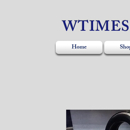
WTIME
Home
Sho