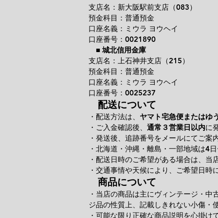
支店名：新大阪駅前支店（083）
預金科目：普通預金
口座名義：ミウラ ヨウヘイ
口座番号：0021890
■
城北信用金庫
支店名：上石神井支店（215）
預金科目：普通預金
口座名義：ミウラ ヨウヘイ
口座番号：0025237
配送について
・配送方法は、
ヤマト宅急便またはゆ
・ご入金確認後、
通常３営業日以内
に
・発送後、追跡番号をメールにてご案
・北海道・沖縄・離島・一部地域は4日
・配送日時のご希望がある場合は、当
・交通事情や天候により、ご希望日時
商品について
・当店の商品は主にヴィンテージ・中
ジ品の性質上、記載しきれない小傷・
・可能な限り正確な商品説明を心掛け