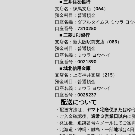
■
三井住友銀行
支店名：練馬支店（064）
預金科目：普通預金
口座名義：ダブルタイムス ミウラ ヨウ
口座番号：7310250
■
三菱UFJ銀行
支店名：新大阪駅前支店（083）
預金科目：普通預金
口座名義：ミウラ ヨウヘイ
口座番号：0021890
■
城北信用金庫
支店名：上石神井支店（215）
預金科目：普通預金
口座名義：ミウラ ヨウヘイ
口座番号：0025237
配送について
・配送方法は、
ヤマト宅急便またはゆ
・ご入金確認後、
通常３営業日以内
に
・発送後、追跡番号をメールにてご案
・北海道・沖縄・離島・一部地域は4日