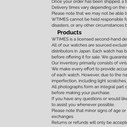
Once your order has been shipped, a t
Delivery times vary depending on the d
Please note that we may not be able to
WTIMES cannot be held responsible for
disasters, or any other circumstances 
Products
WTIMES is a licensed second-hand dea
All of our watches are sourced exclusi
distributors in Japan. Each watch has 
before offering it for sale. We guaran
Our inventory primarily consists of vi
We make every effort to provide accur
of each watch. However, due to the na
imperfection, including light scratches,
All photographs form an integral part 
before making your purchase.
If you have any questions or would lik
to assist you whenever possible.
Please note that minor signs of age or
exchanges.
Returns or refunds will only be accepted