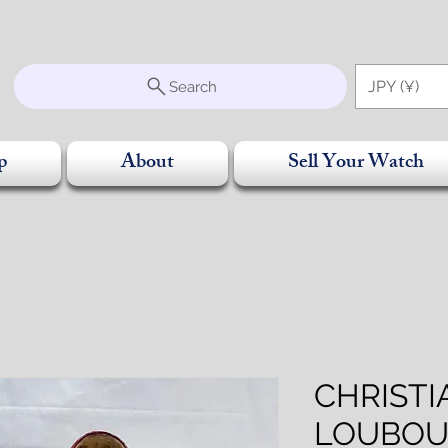
S
JPY (¥)
Search
p
About
Sell Your Watch
CHRISTI
LOUBO