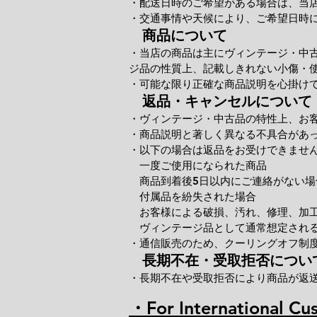
・配送日時のご希望がある場合は、当
・交通事情や天候により、ご希望日時
商品について
・当店の商品は主にヴィンテージ・中
ジ品の性質上、記載しきれない小傷・
・可能な限り正確な商品説明を心掛け
返品・キャンセルについて
・ヴィンテージ・中古品の特性上、お
・商品説明と著しく異なる不具合があ
・以下の場合は返品をお受けできませ
一度ご使用になられた商品
商品到着後5日以内にご連絡がない場
付属品を紛失された場合
お客様による破損、汚れ、修理、加
ヴィンテージ品として通常想定される
・通信販売のため、クーリングオフ制
長期不在・受取拒否につい
・長期不在や受取拒否により商品が返
・For International Cu