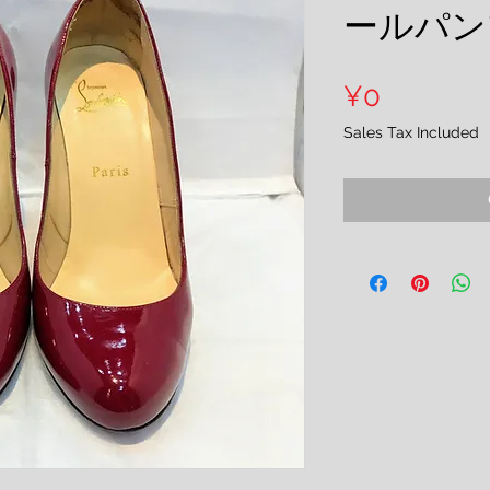
ールパン
Price
¥0
Sales Tax Included