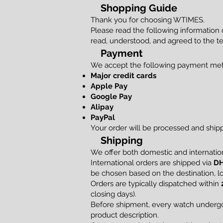
Shopping Guide
Thank you for choosing WTIMES.
Please read the following information
read, understood, and agreed to the te
Payment
We accept the following payment me
Major credit cards
Apple Pay
Google Pay
Alipay
PayPal
Your order will be processed and shi
Shipping
We offer both domestic and internation
International orders are shipped via
DH
be chosen based on the destination, loc
Orders are typically dispatched within
closing days).
Before shipment, every watch undergoe
product description.