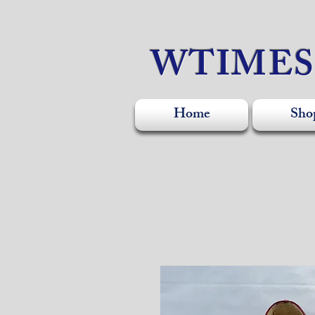
WTIME
Home
Sho