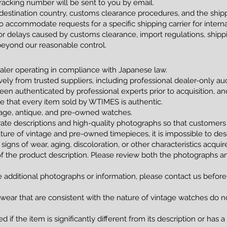
racking number will be sent to you by email.
estination country, customs clearance procedures, and the shippi
 accommodate requests for a specific shipping carrier for interna
 delays caused by customs clearance, import regulations, shippin
beyond our reasonable control.
ler operating in compliance with Japanese law.
vely from trusted suppliers, including professional dealer-only a
been authenticated by professional experts prior to acquisition, 
tee that every item sold by WTIMES is authentic.
ntage, antique, and pre-owned watches.
ate descriptions and high-quality photographs so that customers
ture of vintage and pre-owned timepieces, it is impossible to de
 signs of wear, aging, discoloration, or other characteristics acqui
of the product description. Please review both the photographs an
e additional photographs or information, please contact us before
 wear that are consistent with the nature of vintage watches do no
 if the item is significantly different from its description or has 