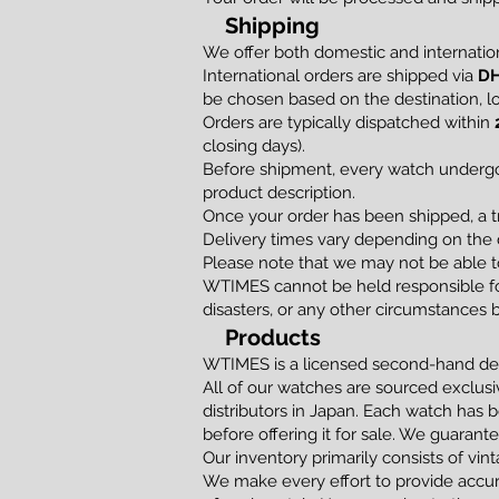
Shipping
We offer both domestic and internation
International orders are shipped via
DH
be chosen based on the destination, loc
Orders are typically dispatched within
closing days).
Before shipment, every watch undergoe
product description.
Once your order has been shipped, a t
Delivery times vary depending on the d
Please note that we may not be able to
WTIMES cannot be held responsible for
disasters, or any other circumstances 
Products
WTIMES is a licensed second-hand dea
All of our watches are sourced exclusi
distributors in Japan. Each watch has 
before offering it for sale. We guaran
Our inventory primarily consists of vi
We make every effort to provide accur