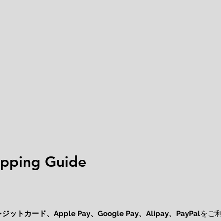
ping Guide
レジットカード、
をご
Apple Pay、Google Pay、Alipay、PayPal