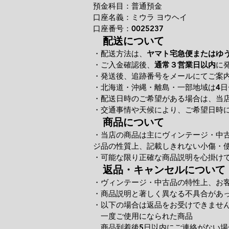
預金科目：普通預金
口座名義：ミウラ ヨウヘイ
口座番号：0025237
配送について
・配送方法は、
ヤマト宅急便またはゆ
・ご入金確認後、
通常３営業日以内
に
・発送後、追跡番号をメールにてご案
・北海道・沖縄・離島・一部地域は4日
・配送日時のご希望がある場合は、当
・交通事情や天候により、ご希望日時
商品について
・当店の商品は主にヴィンテージ・中
ジ品の性質上、記載しきれない小傷・
・可能な限り正確な商品説明を心掛け
返品・キャンセルについて
・ヴィンテージ・中古品の特性上、お
・商品説明と著しく異なる不具合があ
・以下の場合は返品をお受けできませ
一度ご使用になられた商品
商品到着後5日以内にご連絡がない場