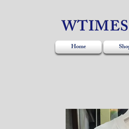
WTIME
Home
Sho