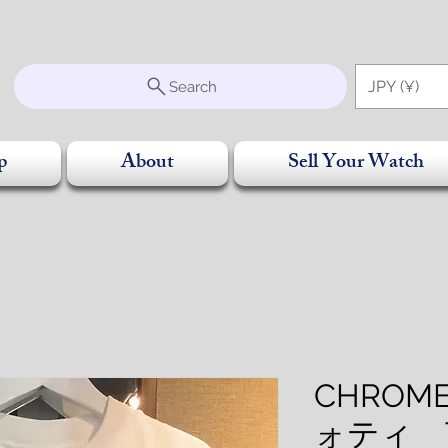
S
JPY (¥)
Search
p
About
Sell Your Watch
CHROM
ォティ 