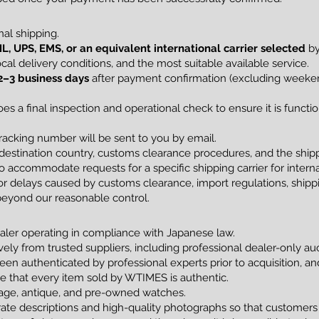
al shipping.
L, UPS, EMS, or an equivalent international carrier selected
by
al delivery conditions, and the most suitable available service.
2–3 business days
after payment confirmation (excluding weekend
s a final inspection and operational check to ensure it is funct
racking number will be sent to you by email.
estination country, customs clearance procedures, and the shippi
 accommodate requests for a specific shipping carrier for interna
 delays caused by customs clearance, import regulations, shippin
beyond our reasonable control.
ler operating in compliance with Japanese law.
vely from trusted suppliers, including professional dealer-only a
been authenticated by professional experts prior to acquisition, 
tee that every item sold by WTIMES is authentic.
ntage, antique, and pre-owned watches.
ate descriptions and high-quality photographs so that customers