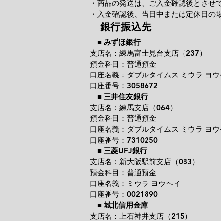
・商品の発送は、ご入金確認後とさせ
・入金確認後、当日中または定休日の
銀行振込先
■
みずほ銀行
支店名：練馬富士見台支店（237）
預金科目：普通預金
口座名義：ダブルタイムス ミウラ ヨウ
口座番号：3058672
■
三井住友銀行
支店名：練馬支店（064）
預金科目：普通預金
口座名義：ダブルタイムス ミウラ ヨウ
口座番号：7310250
■
三菱UFJ銀行
支店名：新大阪駅前支店（083）
預金科目：普通預金
口座名義：ミウラ ヨウヘイ
口座番号：0021890
■
城北信用金庫
支店名：上石神井支店（215）