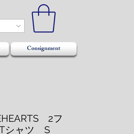
Consignment
EHEARTS 2フ
Tシャツ S