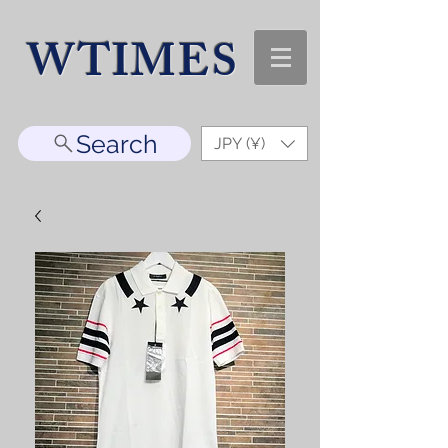
WTIMES
Search
JPY (¥)