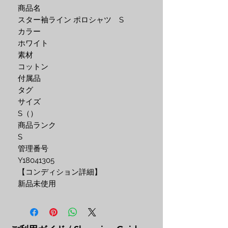
商品名
スター袖ライン ポロシャツ S
カラー
ホワイト
素材
コットン
付属品
タグ
サイズ
S（）
商品ランク
S
管理番号
Y18041305
【コンディション詳細】
新品未使用