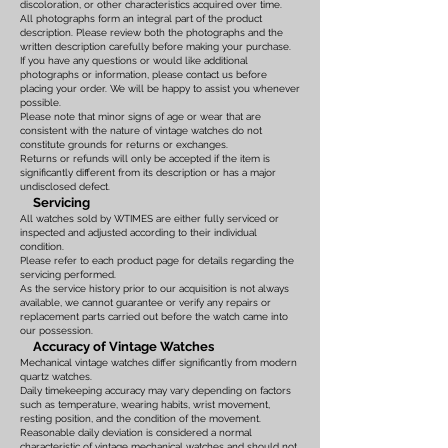
discoloration, or other characteristics acquired over time.
All photographs form an integral part of the product
description. Please review both the photographs and the
written description carefully before making your purchase.
If you have any questions or would like additional
photographs or information, please contact us before
placing your order. We will be happy to assist you whenever
possible.
Please note that minor signs of age or wear that are
consistent with the nature of vintage watches do not
constitute grounds for returns or exchanges.
Returns or refunds will only be accepted if the item is
significantly different from its description or has a major
undisclosed defect.
Servicing
All watches sold by WTIMES are either fully serviced or
inspected and adjusted according to their individual
condition.
Please refer to each product page for details regarding the
servicing performed.
As the service history prior to our acquisition is not always
available, we cannot guarantee or verify any repairs or
replacement parts carried out before the watch came into
our possession.
Accuracy of Vintage Watches
Mechanical vintage watches differ significantly from modern
quartz watches.
Daily timekeeping accuracy may vary depending on factors
such as temperature, wearing habits, wrist movement,
resting position, and the condition of the movement.
Reasonable daily deviation is considered a normal
characteristic of vintage mechanical watches and should not