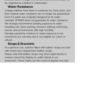
be regarded as a defect or malfunction.
Water Resistance
Vintage watches have been in existence for many years, and
their original water resistance can no longer be guaranteed.
Even if a watch was originally designed to be water-
resistant, WTIMES does not guarantee its water resistance.
We strongly recommend avoiding exposure to water,
including rain, hand washing, showers, bathing, swimming,
saunas, and environments with high humidity.
Damage caused by moisture or water exposure is not
covered by our warranty and is not eligible for return or
refund.
Straps & Bracelets
As a general rule, watches fitted with leather straps are sold
with brand-new replacement leather straps.
Please note that leather straps may show slight bends or
creases caused by display on watch stands in our
showroom. These marks are the result of display only and
should not be interpreted as signs of prior use.
Watches fitted with original leather straps, metal bracelets,
rubber straps, nylon straps, or other original accessories
may not include brand-new replacements. Please review
the photographs and product description carefully. If you
have any concerns regarding the condition, feel free to
contact us before purchasing.
For watches equipped with bracelets, the maximum wrist
size is listed on the product page. Please ensure that the
bracelet size is suitable before placing your order.
We also recommend confirming the case size, lug width,
and all other measurements before purchasing. Returns or
exchanges based on sizing issues or differences in personal