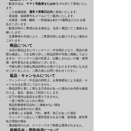
・配送方法は、
ヤマト宅急便またはゆうパック
にて発送いたし
ます。
・ご入金確認後、
通常３営業日以内
に発送いたします。
・発送後、追跡番号をメールにてご案内いたします。
・北海道・沖縄・離島・一部地域は4日〜1週間ほどかかる場
合がございます。
・配送日時のご希望がある場合は、当店へ電話にてご連絡をお
願いします。
・交通事情や天候により、ご希望日時にお届けできない場合が
ございます。
商品について
・当店の商品は主にヴィンテージ・中古時計となり、商品の状
態を確認し、できる限り詳しく商品説明や写真に掲載しており
ますが、ヴィンテージ品の性質上、記載しきれない小傷・使用
感・経年変化がある場合がございます。
・可能な限り正確な商品説明を心掛けておりますが気になる点
がございましたら、ご購入前にお問い合わせください。
返品・キャンセルについて
・ヴィンテージ・中古品の特性上、お客様都合による返品・キ
ャンセルはお受けしておりません。
・商品説明と著しく異なる不具合があった場合のみ内容を確認
のうえ、返品・返金にて対応いたします。
・以下の場合は返品をお受けできません。
一度ご使用になられた商品
商品到着後5日以内にご連絡がない場合
付属品を紛失された場合
お客様による破損、汚れ、修理、加工があった場合
ヴィンテージ品として通常想定される小傷、使用感、経年変
化が理由の場合
・通信販売のため、クーリングオフ制度は適用されません。
長期不在・受取拒否について