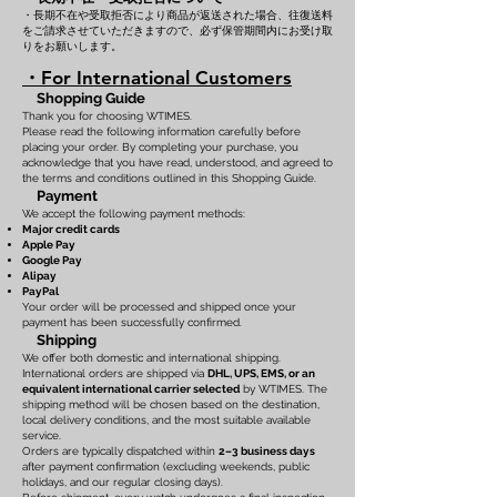
・長期不在や受取拒否により商品が返送された場合、往復送料
をご請求させていただきますので、必ず保管期間内にお受け取
りをお願いします。
・For International Customers
Shopping Guide
Thank you for choosing WTIMES.
Please read the following information carefully before
placing your order. By completing your purchase, you
acknowledge that you have read, understood, and agreed to
the terms and conditions outlined in this Shopping Guide.
Payment
We accept the following payment methods:
Major credit cards
Apple Pay
Google Pay
Alipay
PayPal
Your order will be processed and shipped once your
payment has been successfully confirmed.
Shipping
We offer both domestic and international shipping.
International orders are shipped via
DHL, UPS, EMS, or an
equivalent international carrier selected
by WTIMES. The
shipping method will be chosen based on the destination,
local delivery conditions, and the most suitable available
service.
Orders are typically dispatched within
2–3 business days
after payment confirmation (excluding weekends, public
holidays, and our regular closing days).