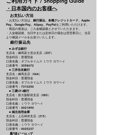
ご利用ガイド / Shopping Guide
・日本国内のお客様へ
お支払い方法
・お支払い方法は、
銀行振込、各種クレジットカード、
Apple
をご利用いただけます。
Pay、Google Pay、Alipay、PayPal
・商品の発送は、ご入金確認後とさせていただきます。
・入金確認後、当日中または定休日の場合は翌営業日に、当店
より確認メールをお送りいたします。
銀行振込先
■
みずほ銀行
支店名：練馬富士見台支店（237）
預金科目：普通預金
口座名義：ダブルタイムス ミウラ ヨウヘイ
口座番号：3058672
■
三井住友銀行
支店名：練馬支店（064）
預金科目：普通預金
口座名義：ダブルタイムス ミウラ ヨウヘイ
口座番号：7310250
■
三菱UFJ銀行
支店名：新大阪駅前支店（083）
預金科目：普通預金
口座名義：ミウラ ヨウヘイ
口座番号：0021890
■
城北信用金庫
支店名：上石神井支店（215）
預金科目：普通預金
口座名義：ミウラ ヨウヘイ
口座番号：0025237
配送について