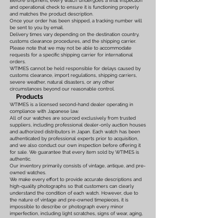
Before shipment, every watch undergoes a final inspection
and operational check to ensure it is functioning properly
and matches the product description.
Once your order has been shipped, a tracking number will
be sent to you by email.
Delivery times vary depending on the destination country,
customs clearance procedures, and the shipping carrier.
Please note that we may not be able to accommodate
requests for a specific shipping carrier for international
orders.
WTIMES cannot be held responsible for delays caused by
customs clearance, import regulations, shipping carriers,
severe weather, natural disasters, or any other
circumstances beyond our reasonable control.
Products
WTIMES is a licensed second-hand dealer operating in
compliance with Japanese law.
All of our watches are sourced exclusively from trusted
suppliers, including professional dealer-only auction houses
and authorized distributors in Japan. Each watch has been
authenticated by professional experts prior to acquisition,
and we also conduct our own inspection before offering it
for sale. We guarantee that every item sold by WTIMES is
authentic.
Our inventory primarily consists of vintage, antique, and pre-
owned watches.
We make every effort to provide accurate descriptions and
high-quality photographs so that customers can clearly
understand the condition of each watch. However, due to
the nature of vintage and pre-owned timepieces, it is
impossible to describe or photograph every minor
imperfection, including light scratches, signs of wear, aging,