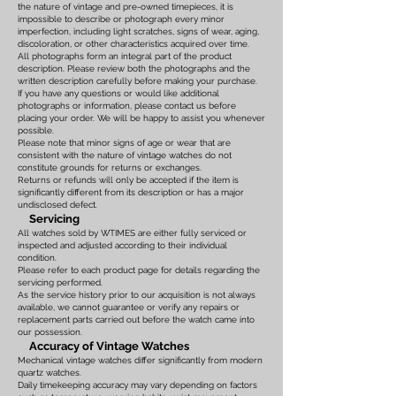
the nature of vintage and pre-owned timepieces, it is
impossible to describe or photograph every minor
imperfection, including light scratches, signs of wear, aging,
discoloration, or other characteristics acquired over time.
All photographs form an integral part of the product
description. Please review both the photographs and the
written description carefully before making your purchase.
If you have any questions or would like additional
photographs or information, please contact us before
placing your order. We will be happy to assist you whenever
possible.
Please note that minor signs of age or wear that are
consistent with the nature of vintage watches do not
constitute grounds for returns or exchanges.
Returns or refunds will only be accepted if the item is
significantly different from its description or has a major
undisclosed defect.
Servicing
All watches sold by WTIMES are either fully serviced or
inspected and adjusted according to their individual
condition.
Please refer to each product page for details regarding the
servicing performed.
As the service history prior to our acquisition is not always
available, we cannot guarantee or verify any repairs or
replacement parts carried out before the watch came into
our possession.
Accuracy of Vintage Watches
Mechanical vintage watches differ significantly from modern
quartz watches.
Daily timekeeping accuracy may vary depending on factors