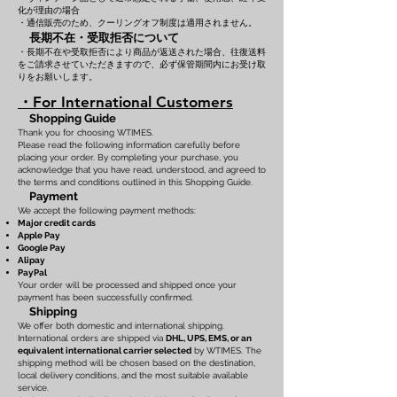
化が理由の場合
・通信販売のため、クーリングオフ制度は適用されません。
長期不在・受取拒否について
・長期不在や受取拒否により商品が返送された場合、往復送料
をご請求させていただきますので、必ず保管期間内にお受け取
りをお願いします。
・For International Customers
Shopping Guide
Thank you for choosing WTIMES.
Please read the following information carefully before
placing your order. By completing your purchase, you
acknowledge that you have read, understood, and agreed to
the terms and conditions outlined in this Shopping Guide.
Payment
We accept the following payment methods:
Major credit cards
Apple Pay
Google Pay
Alipay
PayPal
Your order will be processed and shipped once your
payment has been successfully confirmed.
Shipping
We offer both domestic and international shipping.
International orders are shipped via
DHL, UPS, EMS, or an
equivalent international carrier selected
by WTIMES. The
shipping method will be chosen based on the destination,
local delivery conditions, and the most suitable available
service.