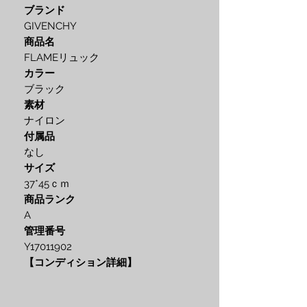
ブランド
GIVENCHY
商品名
FLAMEリュック
カラー
ブラック
素材
ナイロン
付属品
なし
サイズ
37*45ｃｍ
商品ランク
A
管理番号
Y17011902
【コンディション詳細】