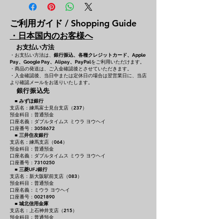
ご利用ガイド / Shopping Guide
・日本国内のお客様へ
お支払い方法
・お支払い方法は、
銀行振込、各種クレジットカード、
Apple
をご利用いただけます。
Pay、Google Pay、Alipay、PayPal
・商品の発送は、ご入金確認後とさせていただきます。
・入金確認後、当日中または定休日の場合は翌営業日に、当店
より確認メールをお送りいたします。
銀行振込先
■
みずほ銀行
支店名：練馬富士見台支店（237）
預金科目：普通預金
口座名義：ダブルタイムス ミウラ ヨウヘイ
口座番号：3058672
■
三井住友銀行
支店名：練馬支店（064）
預金科目：普通預金
口座名義：ダブルタイムス ミウラ ヨウヘイ
口座番号：7310250
■
三菱UFJ銀行
支店名：新大阪駅前支店（083）
預金科目：普通預金
口座名義：ミウラ ヨウヘイ
口座番号：0021890
■
城北信用金庫
支店名：上石神井支店（215）
預金科目：普通預金