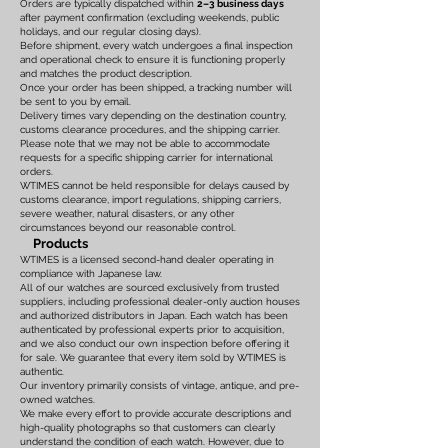
Orders are typically dispatched within
2–3 business days
after payment confirmation (excluding weekends, public
holidays, and our regular closing days).
Before shipment, every watch undergoes a final inspection
and operational check to ensure it is functioning properly
and matches the product description.
Once your order has been shipped, a tracking number will
be sent to you by email.
Delivery times vary depending on the destination country,
customs clearance procedures, and the shipping carrier.
Please note that we may not be able to accommodate
requests for a specific shipping carrier for international
orders.
WTIMES cannot be held responsible for delays caused by
customs clearance, import regulations, shipping carriers,
severe weather, natural disasters, or any other
circumstances beyond our reasonable control.
Products
WTIMES is a licensed second-hand dealer operating in
compliance with Japanese law.
All of our watches are sourced exclusively from trusted
suppliers, including professional dealer-only auction houses
and authorized distributors in Japan. Each watch has been
authenticated by professional experts prior to acquisition,
and we also conduct our own inspection before offering it
for sale. We guarantee that every item sold by WTIMES is
authentic.
Our inventory primarily consists of vintage, antique, and pre-
owned watches.
We make every effort to provide accurate descriptions and
high-quality photographs so that customers can clearly
understand the condition of each watch. However, due to