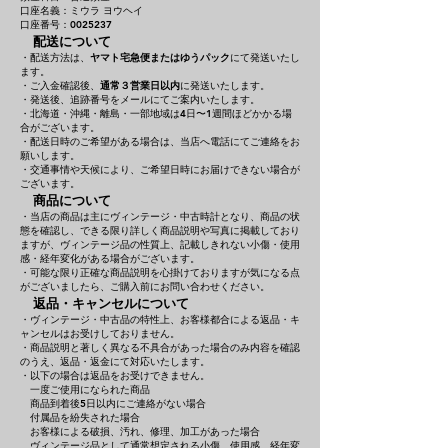
口座名義：ミウラ ヨウヘイ
口座番号：0025237
配送について
・配送方法は、
ヤマト宅急便またはゆうパック
にて発送いたし
ます。
・ご入金確認後、
通常３営業日以内
に発送いたします。
・発送後、追跡番号をメールにてご案内いたします。
・北海道・沖縄・離島・一部地域は4日〜1週間ほどかかる場
合がございます。
・配送日時のご希望がある場合は、当店へ電話にてご連絡をお
願いします。
・交通事情や天候により、ご希望日時にお届けできない場合が
ございます。
商品について
・当店の商品は主にヴィンテージ・中古時計となり、商品の状
態を確認し、できる限り詳しく商品説明や写真に掲載しており
ますが、ヴィンテージ品の性質上、記載しきれない小傷・使用
感・経年変化がある場合がございます。
・可能な限り正確な商品説明を心掛けておりますが気になる点
がございましたら、ご購入前にお問い合わせください。
返品・キャンセルについて
・ヴィンテージ・中古品の特性上、お客様都合による返品・キ
ャンセルはお受けしておりません。
・商品説明と著しく異なる不具合があった場合のみ内容を確認
のうえ、返品・返金にて対応いたします。
・以下の場合は返品をお受けできません。
一度ご使用になられた商品
商品到着後5日以内にご連絡がない場合
付属品を紛失された場合
お客様による破損、汚れ、修理、加工があった場合
ヴィンテージ品として通常想定される小傷、使用感、経年変