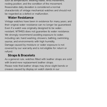
such as temperature, wearing habits, wrist movement,
resting position, and the condition of the movement.
Reasonable daily deviation is considered a normal
characteristic of vintage mechanical watches and should not
be regarded as a defect or malfunction.
Water Resistance
Vintage watches have been in existence for many years, and
their original water resistance can no longer be guaranteed.
Even if a watch was originally designed to be water-
resistant, WTIMES does not guarantee its water resistance.
We strongly recommend avoiding exposure to water,
including rain, hand washing, showers, bathing, swimming,
saunas, and environments with high humidity.
Damage caused by moisture or water exposure is not
covered by our warranty and is not eligible for return or
refund.
Straps & Bracelets
As a general rule, watches fitted with leather straps are sold
with brand-new replacement leather straps.
Please note that leather straps may show slight bends or
creases caused by display on watch stands in our
showroom. These marks are the result of display only and
should not be interpreted as signs of prior use.
Watches fitted with original leather straps, metal bracelets,
rubber straps, nylon straps, or other original accessories
may not include brand-new replacements. Please review
the photographs and product description carefully. If you
have any concerns regarding the condition, feel free to
contact us before purchasing.
For watches equipped with bracelets, the maximum wrist
size is listed on the product page. Please ensure that the
bracelet size is suitable before placing your order.