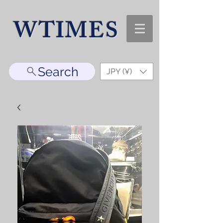
WTIMES
Search
JPY (¥)