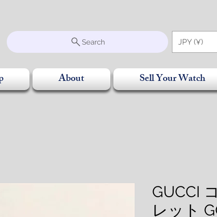
S
JPY (¥)
Search
p
About
Sell Your Watch
GUCCI
レット 