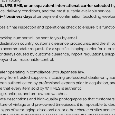
al shipping.
L, UPS, EMS, or an equivalent international carrier selected
by
al delivery conditions, and the most suitable available service.
2–3 business days
after payment confirmation (excluding weekend
s a final inspection and operational check to ensure it is funct
racking number will be sent to you by email.
estination country, customs clearance procedures, and the shippi
 accommodate requests for a specific shipping carrier for interna
 delays caused by customs clearance, import regulations, shippin
beyond our reasonable control.
ler operating in compliance with Japanese law.
vely from trusted suppliers, including professional dealer-only a
been authenticated by professional experts prior to acquisition, 
tee that every item sold by WTIMES is authentic.
ntage, antique, and pre-owned watches.
ate descriptions and high-quality photographs so that customers
ture of vintage and pre-owned timepieces, it is impossible to de
 signs of wear, aging, discoloration, or other characteristics acqui