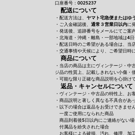
口座番号：0025237
配送について
・配送方法は、
ヤマト宅急便またはゆ
・ご入金確認後、
通常３営業日以内
に
・発送後、追跡番号をメールにてご案
・北海道・沖縄・離島・一部地域は4日
・配送日時のご希望がある場合は、当
・交通事情や天候により、ご希望日時
商品について
・当店の商品は主にヴィンテージ・中
ジ品の性質上、記載しきれない小傷・
・可能な限り正確な商品説明を心掛け
返品・キャンセルについて
・ヴィンテージ・中古品の特性上、お
・商品説明と著しく異なる不具合があ
・以下の場合は返品をお受けできませ
一度ご使用になられた商品
商品到着後5日以内にご連絡がない場
付属品を紛失された場合
お客様による破損、汚れ、修理、加