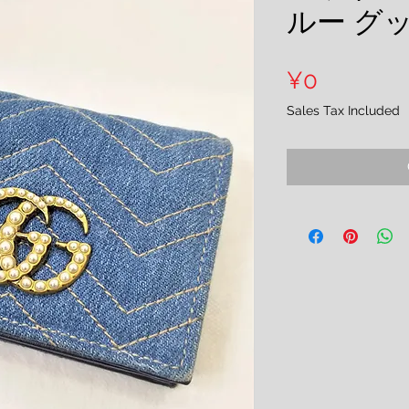
ルー グ
Price
¥0
Sales Tax Included