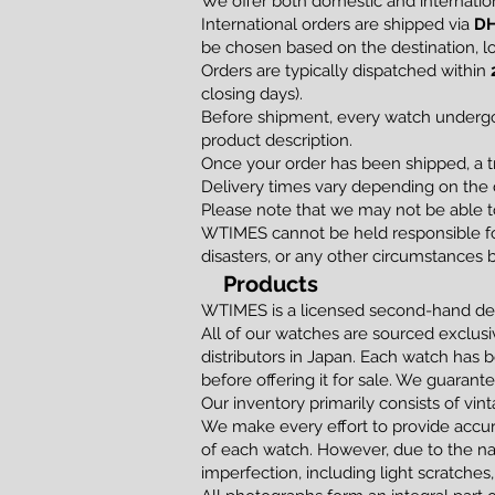
We offer both domestic and internation
International orders are shipped via
DH
be chosen based on the destination, loc
Orders are typically dispatched within
closing days).
Before shipment, every watch undergoe
product description.
Once your order has been shipped, a t
Delivery times vary depending on the d
Please note that we may not be able to
WTIMES cannot be held responsible for
disasters, or any other circumstances 
Products
WTIMES is a licensed second-hand dea
All of our watches are sourced exclusi
distributors in Japan. Each watch has 
before offering it for sale. We guaran
Our inventory primarily consists of vi
We make every effort to provide accur
of each watch. However, due to the na
imperfection, including light scratches,