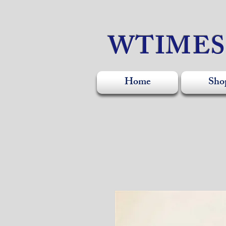
WTIME
Home
Sho