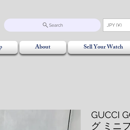
S
JPY (¥)
Search
p
About
Sell Your Watch
GUCCI
グ ミニ