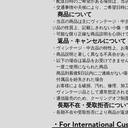
・配送日時のご希望がある場合は、当
・交通事情や天候により、ご希望日時
商品について
・当店の商品は主にヴィンテージ・中
ジ品の性質上、記載しきれない小傷・
・可能な限り正確な商品説明を心掛け
返品・キャンセルについて
・ヴィンテージ・中古品の特性上、お
・商品説明と著しく異なる不具合があ
・以下の場合は返品をお受けできませ
一度ご使用になられた商品
商品到着後5日以内にご連絡がない場
付属品を紛失された場合
お客様による破損、汚れ、修理、加
ヴィンテージ品として通常想定される
・通信販売のため、クーリングオフ制
長期不在・受取拒否につい
・長期不在や受取拒否により商品が返
・For International Cu