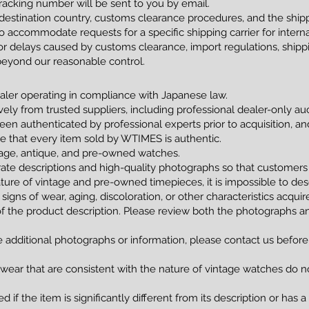
racking number will be sent to you by email.
estination country, customs clearance procedures, and the shippi
 accommodate requests for a specific shipping carrier for interna
 delays caused by customs clearance, import regulations, shippin
beyond our reasonable control.
ler operating in compliance with Japanese law.
vely from trusted suppliers, including professional dealer-only a
been authenticated by professional experts prior to acquisition, 
tee that every item sold by WTIMES is authentic.
ntage, antique, and pre-owned watches.
ate descriptions and high-quality photographs so that customers
ture of vintage and pre-owned timepieces, it is impossible to de
 signs of wear, aging, discoloration, or other characteristics acqui
of the product description. Please review both the photographs an
e additional photographs or information, please contact us before
 wear that are consistent with the nature of vintage watches do no
 if the item is significantly different from its description or has 