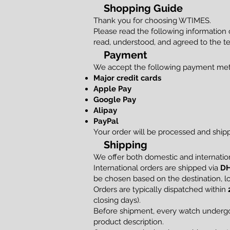
Shopping Guide
Thank you for choosing WTIMES.
Please read the following information
read, understood, and agreed to the te
Payment
We accept the following payment me
Major credit cards
Apple Pay
Google Pay
Alipay
PayPal
Your order will be processed and shi
Shipping
We offer both domestic and internation
International orders are shipped via
DH
be chosen based on the destination, loc
Orders are typically dispatched within
closing days).
Before shipment, every watch undergoe
product description.