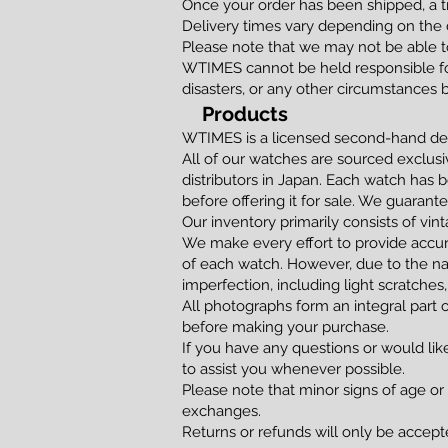
Once your order has been shipped, a t
Delivery times vary depending on the d
Please note that we may not be able to
WTIMES cannot be held responsible for
disasters, or any other circumstances 
Products
WTIMES is a licensed second-hand dea
All of our watches are sourced exclusi
distributors in Japan. Each watch has 
before offering it for sale. We guaran
Our inventory primarily consists of vi
We make every effort to provide accur
of each watch. However, due to the na
imperfection, including light scratches,
All photographs form an integral part 
before making your purchase.
If you have any questions or would lik
to assist you whenever possible.
Please note that minor signs of age or
exchanges.
Returns or refunds will only be accepted