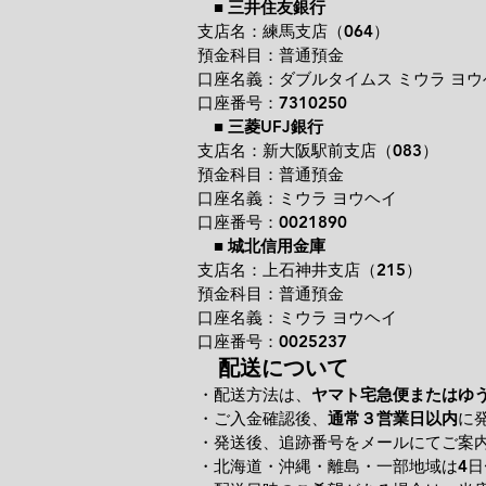
■
三井住友銀行
支店名：練馬支店（064）
預金科目：普通預金
口座名義：ダブルタイムス ミウラ ヨウ
口座番号：7310250
■
三菱UFJ銀行
支店名：新大阪駅前支店（083）
預金科目：普通預金
口座名義：ミウラ ヨウヘイ
口座番号：0021890
■
城北信用金庫
支店名：上石神井支店（215）
預金科目：普通預金
口座名義：ミウラ ヨウヘイ
口座番号：0025237
配送について
・配送方法は、
ヤマト宅急便またはゆ
・ご入金確認後、
通常３営業日以内
に
・発送後、追跡番号をメールにてご案
・北海道・沖縄・離島・一部地域は4日