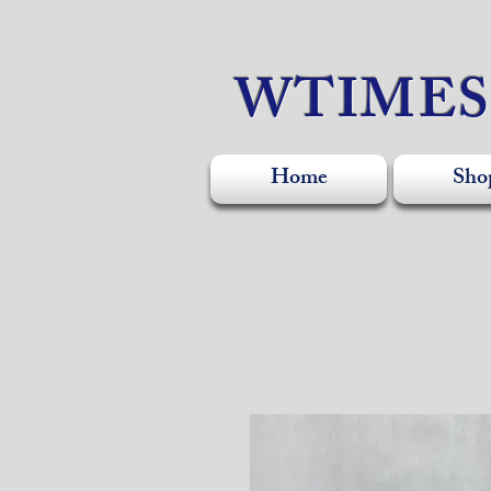
WTIME
Home
Sho