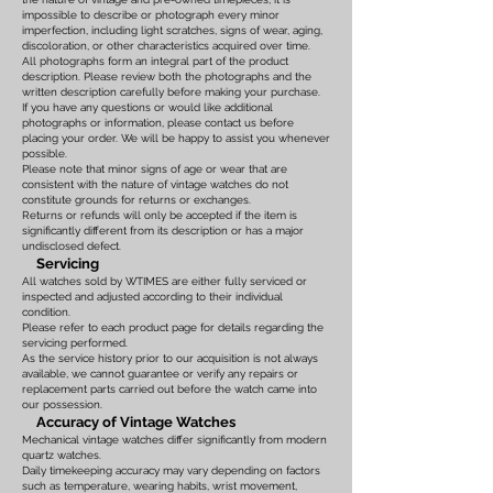
impossible to describe or photograph every minor
imperfection, including light scratches, signs of wear, aging,
discoloration, or other characteristics acquired over time.
All photographs form an integral part of the product
description. Please review both the photographs and the
written description carefully before making your purchase.
If you have any questions or would like additional
photographs or information, please contact us before
placing your order. We will be happy to assist you whenever
possible.
Please note that minor signs of age or wear that are
consistent with the nature of vintage watches do not
constitute grounds for returns or exchanges.
Returns or refunds will only be accepted if the item is
significantly different from its description or has a major
undisclosed defect.
Servicing
All watches sold by WTIMES are either fully serviced or
inspected and adjusted according to their individual
condition.
Please refer to each product page for details regarding the
servicing performed.
As the service history prior to our acquisition is not always
available, we cannot guarantee or verify any repairs or
replacement parts carried out before the watch came into
our possession.
Accuracy of Vintage Watches
Mechanical vintage watches differ significantly from modern
quartz watches.
Daily timekeeping accuracy may vary depending on factors
such as temperature, wearing habits, wrist movement,