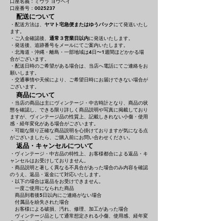
口座名義：ミウラ ヨウヘイ
口座番号：0025237
配送について
・配送方法は、
ヤマト宅急便またはゆうパック
にて発送いたし
ます。
・ご入金確認後、
通常３営業日以内
に発送いたします。
・発送後、追跡番号をメールにてご案内いたします。
・北海道・沖縄・離島・一部地域は4日〜1週間ほどかかる場
合がございます。
・配送日時のご希望がある場合は、当店へ電話にてご連絡をお
願いします。
・交通事情や天候により、ご希望日時にお届けできない場合が
ございます。
商品について
・当店の商品は主にヴィンテージ・中古時計となり、商品の状
態を確認し、できる限り詳しく商品説明や写真に掲載しており
ますが、ヴィンテージ品の性質上、記載しきれない小傷・使用
感・経年変化がある場合がございます。
・可能な限り正確な商品説明を心掛けておりますが気になる点
がございましたら、ご購入前にお問い合わせください。
返品・キャンセルについて
・ヴィンテージ・中古品の特性上、お客様都合による返品・キ
ャンセルはお受けしておりません。
・商品説明と著しく異なる不具合があった場合のみ内容を確認
のうえ、返品・返金にて対応いたします。
・以下の場合は返品をお受けできません。
一度ご使用になられた商品
商品到着後5日以内にご連絡がない場合
付属品を紛失された場合
お客様による破損、汚れ、修理、加工があった場合
ヴィンテージ品として通常想定される小傷、使用感、経年変