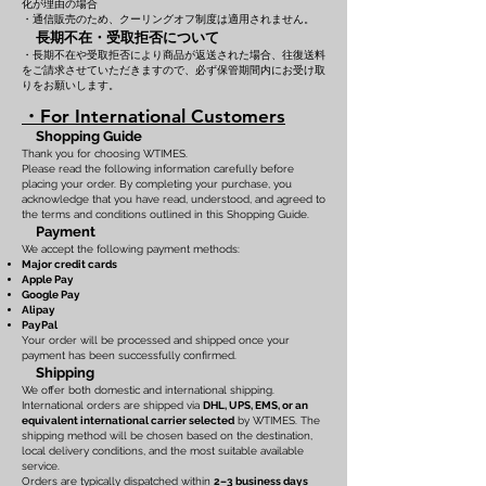
化が理由の場合
・通信販売のため、クーリングオフ制度は適用されません。
長期不在・受取拒否について
・長期不在や受取拒否により商品が返送された場合、往復送料
をご請求させていただきますので、必ず保管期間内にお受け取
りをお願いします。
・For International Customers
Shopping Guide
Thank you for choosing WTIMES.
Please read the following information carefully before
placing your order. By completing your purchase, you
acknowledge that you have read, understood, and agreed to
the terms and conditions outlined in this Shopping Guide.
Payment
We accept the following payment methods:
Major credit cards
Apple Pay
Google Pay
Alipay
PayPal
Your order will be processed and shipped once your
payment has been successfully confirmed.
Shipping
We offer both domestic and international shipping.
International orders are shipped via
DHL, UPS, EMS, or an
equivalent international carrier selected
by WTIMES. The
shipping method will be chosen based on the destination,
local delivery conditions, and the most suitable available
service.
Orders are typically dispatched within
2–3 business days