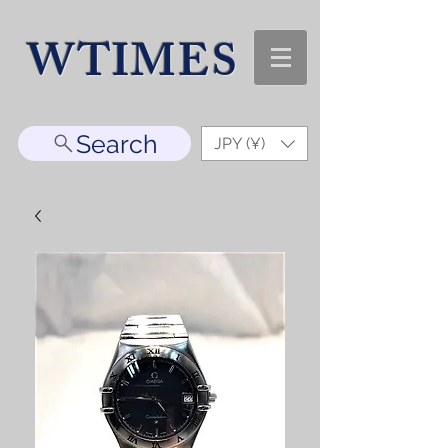
WTIMES
Search
JPY (¥)