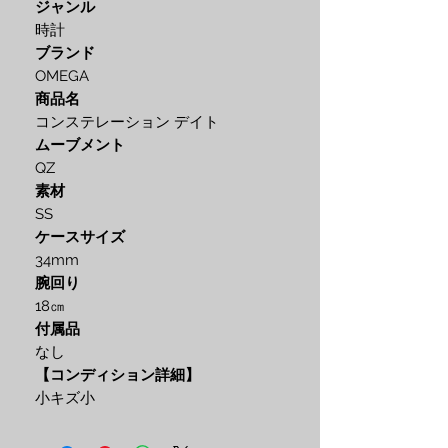
ジャンル
時計
ブランド
OMEGA
商品名
コンステレーション デイト
ムーブメント
QZ
素材
SS
ケースサイズ
34mm
腕回り
18㎝
付属品
なし
【コンディション詳細】
小キズ小