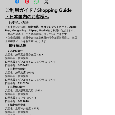
ご利用ガイド / Shopping Guide
・日本国内のお客様へ
お支払い方法
・お支払い方法は、
銀行振込、各種クレジットカード、
Apple
をご利用いただけます。
Pay、Google Pay、Alipay、PayPal
・商品の発送は、ご入金確認後とさせていただきます。
・入金確認後、当日中または定休日の場合は翌営業日に、当店
より確認メールをお送りいたします。
銀行振込先
■
みずほ銀行
支店名：練馬富士見台支店（237）
預金科目：普通預金
口座名義：ダブルタイムス ミウラ ヨウヘイ
口座番号：3058672
■
三井住友銀行
支店名：練馬支店（064）
預金科目：普通預金
口座名義：ダブルタイムス ミウラ ヨウヘイ
口座番号：7310250
■
三菱UFJ銀行
支店名：新大阪駅前支店（083）
預金科目：普通預金
口座名義：ミウラ ヨウヘイ
口座番号：0021890
■
城北信用金庫
支店名：上石神井支店（215）
預金科目：普通預金