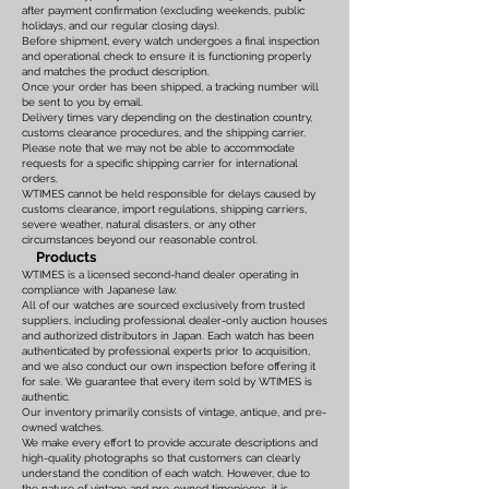
after payment confirmation (excluding weekends, public
holidays, and our regular closing days).
Before shipment, every watch undergoes a final inspection
and operational check to ensure it is functioning properly
and matches the product description.
Once your order has been shipped, a tracking number will
be sent to you by email.
Delivery times vary depending on the destination country,
customs clearance procedures, and the shipping carrier.
Please note that we may not be able to accommodate
requests for a specific shipping carrier for international
orders.
WTIMES cannot be held responsible for delays caused by
customs clearance, import regulations, shipping carriers,
severe weather, natural disasters, or any other
circumstances beyond our reasonable control.
Products
WTIMES is a licensed second-hand dealer operating in
compliance with Japanese law.
All of our watches are sourced exclusively from trusted
suppliers, including professional dealer-only auction houses
and authorized distributors in Japan. Each watch has been
authenticated by professional experts prior to acquisition,
and we also conduct our own inspection before offering it
for sale. We guarantee that every item sold by WTIMES is
authentic.
Our inventory primarily consists of vintage, antique, and pre-
owned watches.
We make every effort to provide accurate descriptions and
high-quality photographs so that customers can clearly
understand the condition of each watch. However, due to
the nature of vintage and pre-owned timepieces, it is