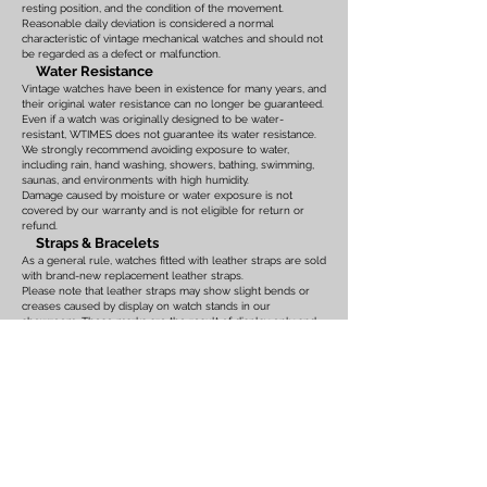
resting position, and the condition of the movement.
Reasonable daily deviation is considered a normal
characteristic of vintage mechanical watches and should not
be regarded as a defect or malfunction.
Water Resistance
Vintage watches have been in existence for many years, and
their original water resistance can no longer be guaranteed.
Even if a watch was originally designed to be water-
resistant, WTIMES does not guarantee its water resistance.
We strongly recommend avoiding exposure to water,
including rain, hand washing, showers, bathing, swimming,
saunas, and environments with high humidity.
Damage caused by moisture or water exposure is not
covered by our warranty and is not eligible for return or
refund.
Straps & Bracelets
As a general rule, watches fitted with leather straps are sold
with brand-new replacement leather straps.
Please note that leather straps may show slight bends or
creases caused by display on watch stands in our
showroom. These marks are the result of display only and
should not be interpreted as signs of prior use.
Watches fitted with original leather straps, metal bracelets,
rubber straps, nylon straps, or other original accessories
may not include brand-new replacements. Please review
the photographs and product description carefully. If you
have any concerns regarding the condition, feel free to
contact us before purchasing.
For watches equipped with bracelets, the maximum wrist
size is listed on the product page. Please ensure that the
bracelet size is suitable before placing your order.