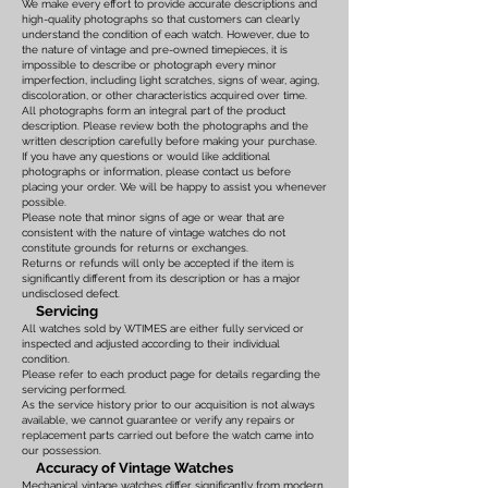
We make every effort to provide accurate descriptions and
high-quality photographs so that customers can clearly
understand the condition of each watch. However, due to
the nature of vintage and pre-owned timepieces, it is
impossible to describe or photograph every minor
imperfection, including light scratches, signs of wear, aging,
discoloration, or other characteristics acquired over time.
All photographs form an integral part of the product
description. Please review both the photographs and the
written description carefully before making your purchase.
If you have any questions or would like additional
photographs or information, please contact us before
placing your order. We will be happy to assist you whenever
possible.
Please note that minor signs of age or wear that are
consistent with the nature of vintage watches do not
constitute grounds for returns or exchanges.
Returns or refunds will only be accepted if the item is
significantly different from its description or has a major
undisclosed defect.
Servicing
All watches sold by WTIMES are either fully serviced or
inspected and adjusted according to their individual
condition.
Please refer to each product page for details regarding the
servicing performed.
As the service history prior to our acquisition is not always
available, we cannot guarantee or verify any repairs or
replacement parts carried out before the watch came into
our possession.
Accuracy of Vintage Watches
Mechanical vintage watches differ significantly from modern