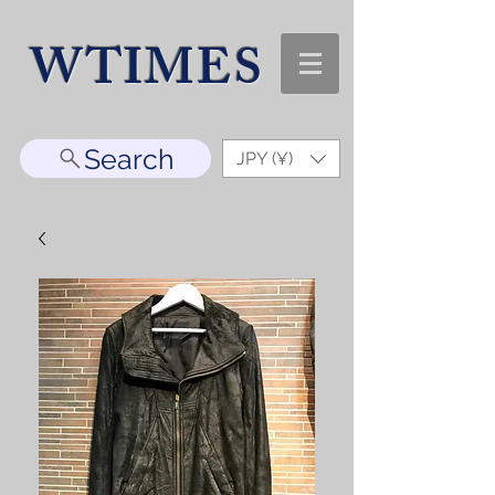
WTIMES
Search
JPY (¥)