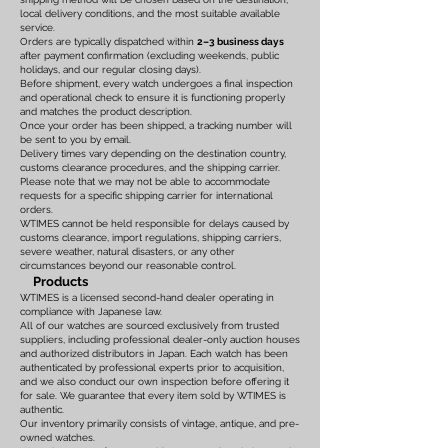
local delivery conditions, and the most suitable available
service.
Orders are typically dispatched within
2–3 business days
after payment confirmation (excluding weekends, public
holidays, and our regular closing days).
Before shipment, every watch undergoes a final inspection
and operational check to ensure it is functioning properly
and matches the product description.
Once your order has been shipped, a tracking number will
be sent to you by email.
Delivery times vary depending on the destination country,
customs clearance procedures, and the shipping carrier.
Please note that we may not be able to accommodate
requests for a specific shipping carrier for international
orders.
WTIMES cannot be held responsible for delays caused by
customs clearance, import regulations, shipping carriers,
severe weather, natural disasters, or any other
circumstances beyond our reasonable control.
Products
WTIMES is a licensed second-hand dealer operating in
compliance with Japanese law.
All of our watches are sourced exclusively from trusted
suppliers, including professional dealer-only auction houses
and authorized distributors in Japan. Each watch has been
authenticated by professional experts prior to acquisition,
and we also conduct our own inspection before offering it
for sale. We guarantee that every item sold by WTIMES is
authentic.
Our inventory primarily consists of vintage, antique, and pre-
owned watches.