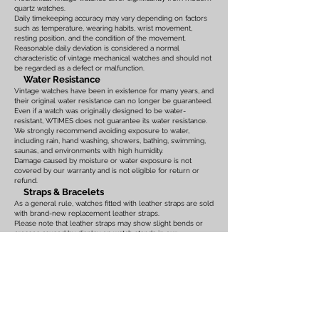
quartz watches.
Daily timekeeping accuracy may vary depending on factors
such as temperature, wearing habits, wrist movement,
resting position, and the condition of the movement.
Reasonable daily deviation is considered a normal
characteristic of vintage mechanical watches and should not
be regarded as a defect or malfunction.
Water Resistance
Vintage watches have been in existence for many years, and
their original water resistance can no longer be guaranteed.
Even if a watch was originally designed to be water-
resistant, WTIMES does not guarantee its water resistance.
We strongly recommend avoiding exposure to water,
including rain, hand washing, showers, bathing, swimming,
saunas, and environments with high humidity.
Damage caused by moisture or water exposure is not
covered by our warranty and is not eligible for return or
refund.
Straps & Bracelets
As a general rule, watches fitted with leather straps are sold
with brand-new replacement leather straps.
Please note that leather straps may show slight bends or
creases caused by display on watch stands in our
showroom. These marks are the result of display only and
should not be interpreted as signs of prior use.
Watches fitted with original leather straps, metal bracelets,
rubber straps, nylon straps, or other original accessories
may not include brand-new replacements. Please review
the photographs and product description carefully. If you
have any concerns regarding the condition, feel free to
contact us before purchasing.