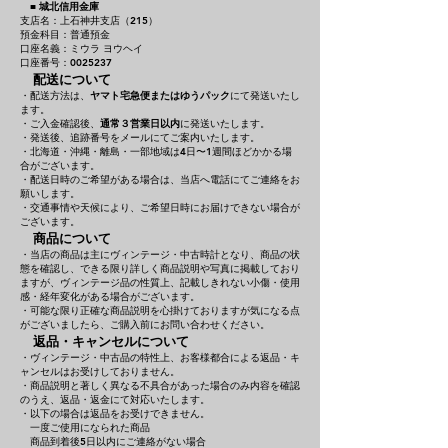
■
城北信用金庫
支店名：上石神井支店（215）
預金科目：普通預金
口座名義：ミウラ ヨウヘイ
口座番号：0025237
配送について
・配送方法は、
ヤマト宅急便またはゆうパック
にて発送いたし
ます。
・ご入金確認後、
通常３営業日以内
に発送いたします。
・発送後、追跡番号をメールにてご案内いたします。
・北海道・沖縄・離島・一部地域は4日〜1週間ほどかかる場
合がございます。
・配送日時のご希望がある場合は、当店へ電話にてご連絡をお
願いします。
・交通事情や天候により、ご希望日時にお届けできない場合が
ございます。
商品について
・当店の商品は主にヴィンテージ・中古時計となり、商品の状
態を確認し、できる限り詳しく商品説明や写真に掲載しており
ますが、ヴィンテージ品の性質上、記載しきれない小傷・使用
感・経年変化がある場合がございます。
・可能な限り正確な商品説明を心掛けておりますが気になる点
がございましたら、ご購入前にお問い合わせください。
返品・キャンセルについて
・ヴィンテージ・中古品の特性上、お客様都合による返品・キ
ャンセルはお受けしておりません。
・商品説明と著しく異なる不具合があった場合のみ内容を確認
のうえ、返品・返金にて対応いたします。
・以下の場合は返品をお受けできません。
一度ご使用になられた商品
商品到着後5日以内にご連絡がない場合