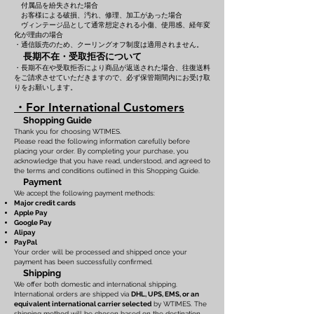
付属品を紛失された場合
お客様による破損、汚れ、修理、加工があった場合
ヴィンテージ品として通常想定される小傷、使用感、経年変
化が理由の場合
・通信販売のため、クーリングオフ制度は適用されません。
長期不在・受取拒否について
・長期不在や受取拒否により商品が返送された場合、往復送料
をご請求させていただきますので、必ず保管期間内にお受け取
りをお願いします。
・For International Customers
Shopping Guide
Thank you for choosing WTIMES.
Please read the following information carefully before
placing your order. By completing your purchase, you
acknowledge that you have read, understood, and agreed to
the terms and conditions outlined in this Shopping Guide.
Payment
We accept the following payment methods:
Major credit cards
Apple Pay
Google Pay
Alipay
PayPal
Your order will be processed and shipped once your
payment has been successfully confirmed.
Shipping
We offer both domestic and international shipping.
International orders are shipped via
DHL, UPS, EMS, or an
equivalent international carrier selected
by WTIMES. The
shipping method will be chosen based on the destination,