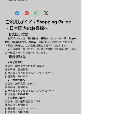
ご利用ガイド / Shopping Guide
・日本国内のお客様へ
お支払い方法
・お支払い方法は、
銀行振込、各種クレジットカード、
Apple
をご利用いただけます。
Pay、Google Pay、Alipay、PayPal
・商品の発送は、ご入金確認後とさせていただきます。
・入金確認後、当日中または定休日の場合は翌営業日に、当店
より確認メールをお送りいたします。
銀行振込先
■
みずほ銀行
支店名：練馬富士見台支店（237）
預金科目：普通預金
口座名義：ダブルタイムス ミウラ ヨウヘイ
口座番号：3058672
■
三井住友銀行
支店名：練馬支店（064）
預金科目：普通預金
口座名義：ダブルタイムス ミウラ ヨウヘイ
口座番号：7310250
■
三菱UFJ銀行
支店名：新大阪駅前支店（083）
預金科目：普通預金
口座名義：ミウラ ヨウヘイ
口座番号：0021890