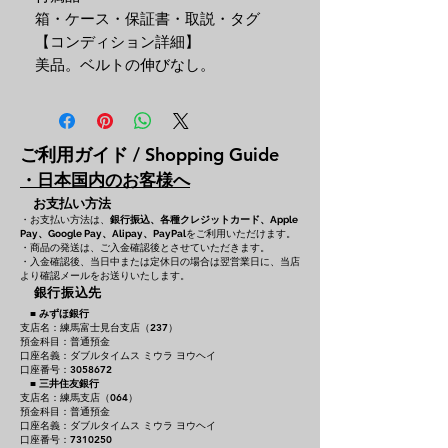
箱・ケース・保証書・取説・タグ
【コンディション詳細】
美品。ベルトの伸びなし。
ご利用ガイド / Shopping Guide
・日本国内のお客様へ
お支払い方法
・お支払い方法は、
銀行振込、各種クレジットカード、
Apple
をご利用いただけます。
Pay、Google Pay、Alipay、PayPal
・商品の発送は、ご入金確認後とさせていただきます。
・入金確認後、当日中または定休日の場合は翌営業日に、当店
より確認メールをお送りいたします。
銀行振込先
■
みずほ銀行
支店名：練馬富士見台支店（237）
預金科目：普通預金
口座名義：ダブルタイムス ミウラ ヨウヘイ
口座番号：3058672
■
三井住友銀行
支店名：練馬支店（064）
預金科目：普通預金
口座名義：ダブルタイムス ミウラ ヨウヘイ
口座番号：7310250