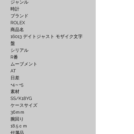
ジャンル
時計
ブランド
ROLEX
商品名
16013 デイトジャスト モザイク文字
盤
シリアル
R番
ムーブメント
AT
日差
+4～+5
素材
SS/K18YG
ケースサイズ
36ｍｍ
腕回り
18.5ｃｍ
付属品