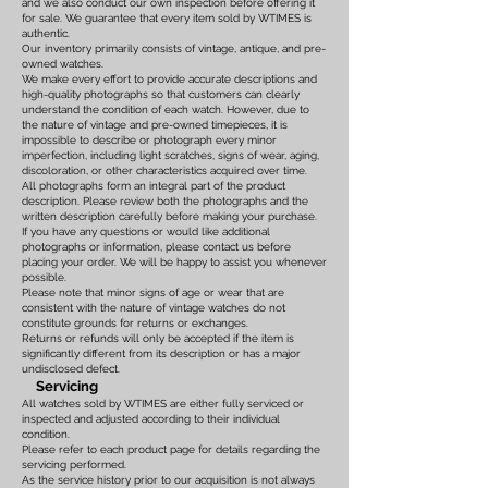
and we also conduct our own inspection before offering it
for sale. We guarantee that every item sold by WTIMES is
authentic.
Our inventory primarily consists of vintage, antique, and pre-
owned watches.
We make every effort to provide accurate descriptions and
high-quality photographs so that customers can clearly
understand the condition of each watch. However, due to
the nature of vintage and pre-owned timepieces, it is
impossible to describe or photograph every minor
imperfection, including light scratches, signs of wear, aging,
discoloration, or other characteristics acquired over time.
All photographs form an integral part of the product
description. Please review both the photographs and the
written description carefully before making your purchase.
If you have any questions or would like additional
photographs or information, please contact us before
placing your order. We will be happy to assist you whenever
possible.
Please note that minor signs of age or wear that are
consistent with the nature of vintage watches do not
constitute grounds for returns or exchanges.
Returns or refunds will only be accepted if the item is
significantly different from its description or has a major
undisclosed defect.
Servicing
All watches sold by WTIMES are either fully serviced or
inspected and adjusted according to their individual
condition.
Please refer to each product page for details regarding the
servicing performed.
As the service history prior to our acquisition is not always