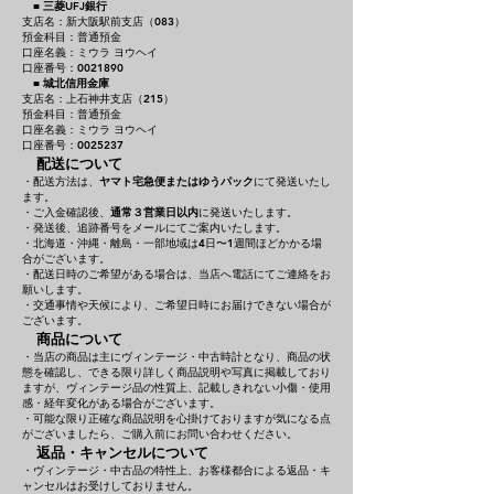
■
三菱UFJ銀行
支店名：新大阪駅前支店（083）
預金科目：普通預金
口座名義：ミウラ ヨウヘイ
口座番号：0021890
■
城北信用金庫
支店名：上石神井支店（215）
預金科目：普通預金
口座名義：ミウラ ヨウヘイ
口座番号：0025237
配送について
・配送方法は、
ヤマト宅急便またはゆうパック
にて発送いたし
ます。
・ご入金確認後、
通常３営業日以内
に発送いたします。
・発送後、追跡番号をメールにてご案内いたします。
・北海道・沖縄・離島・一部地域は4日〜1週間ほどかかる場
合がございます。
・配送日時のご希望がある場合は、当店へ電話にてご連絡をお
願いします。
・交通事情や天候により、ご希望日時にお届けできない場合が
ございます。
商品について
・当店の商品は主にヴィンテージ・中古時計となり、商品の状
態を確認し、できる限り詳しく商品説明や写真に掲載しており
ますが、ヴィンテージ品の性質上、記載しきれない小傷・使用
感・経年変化がある場合がございます。
・可能な限り正確な商品説明を心掛けておりますが気になる点
がございましたら、ご購入前にお問い合わせください。
返品・キャンセルについて
・ヴィンテージ・中古品の特性上、お客様都合による返品・キ
ャンセルはお受けしておりません。