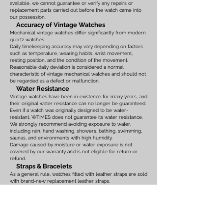
available, we cannot guarantee or verify any repairs or
replacement parts carried out before the watch came into
our possession.
Accuracy of Vintage Watches
Mechanical vintage watches differ significantly from modern
quartz watches.
Daily timekeeping accuracy may vary depending on factors
such as temperature, wearing habits, wrist movement,
resting position, and the condition of the movement.
Reasonable daily deviation is considered a normal
characteristic of vintage mechanical watches and should not
be regarded as a defect or malfunction.
Water Resistance
Vintage watches have been in existence for many years, and
their original water resistance can no longer be guaranteed.
Even if a watch was originally designed to be water-
resistant, WTIMES does not guarantee its water resistance.
We strongly recommend avoiding exposure to water,
including rain, hand washing, showers, bathing, swimming,
saunas, and environments with high humidity.
Damage caused by moisture or water exposure is not
covered by our warranty and is not eligible for return or
refund.
Straps & Bracelets
As a general rule, watches fitted with leather straps are sold
with brand-new replacement leather straps.
Please note that leather straps may show slight bends or
creases caused by display on watch stands in our
showroom. These marks are the result of display only and
should not be interpreted as signs of prior use.
Watches fitted with original leather straps, metal bracelets,