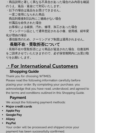
・商品説明と著しく異なる不具合があった場合のみ内容を確認
のうえ、返品・返金にて対応いたします。
・以下の場合は返品をお受けできません。
一度ご使用になられた商品
商品到着後5日以内にご連絡がない場合
付属品を紛失された場合
お客様による破損、汚れ、修理、加工があった場合
ヴィンテージ品として通常想定される小傷、使用感、経年変
化が理由の場合
・通信販売のため、クーリングオフ制度は適用されません。
長期不在・受取拒否について
・長期不在や受取拒否により商品が返送された場合、往復送料
をご請求させていただきますので、必ず保管期間内にお受け取
りをお願いします。
・For International Customers
Shopping Guide
Thank you for choosing WTIMES.
Please read the following information carefully before
placing your order. By completing your purchase, you
acknowledge that you have read, understood, and agreed to
the terms and conditions outlined in this Shopping Guide.
Payment
We accept the following payment methods:
Major credit cards
Apple Pay
Google Pay
Alipay
PayPal
Your order will be processed and shipped once your
payment has been successfully confirmed.