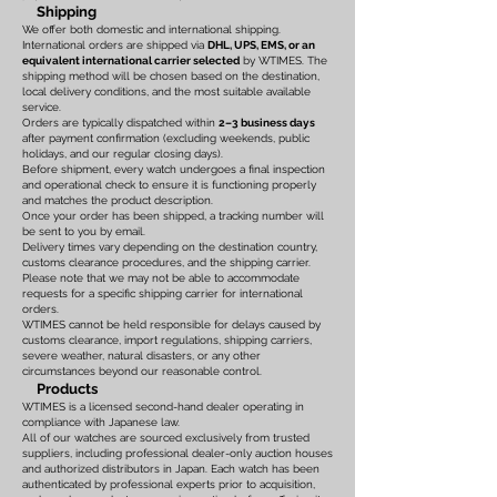
Shipping
We offer both domestic and international shipping.
International orders are shipped via
DHL, UPS, EMS, or an
equivalent international carrier selected
by WTIMES. The
shipping method will be chosen based on the destination,
local delivery conditions, and the most suitable available
service.
Orders are typically dispatched within
2–3 business days
after payment confirmation (excluding weekends, public
holidays, and our regular closing days).
Before shipment, every watch undergoes a final inspection
and operational check to ensure it is functioning properly
and matches the product description.
Once your order has been shipped, a tracking number will
be sent to you by email.
Delivery times vary depending on the destination country,
customs clearance procedures, and the shipping carrier.
Please note that we may not be able to accommodate
requests for a specific shipping carrier for international
orders.
WTIMES cannot be held responsible for delays caused by
customs clearance, import regulations, shipping carriers,
severe weather, natural disasters, or any other
circumstances beyond our reasonable control.
Products
WTIMES is a licensed second-hand dealer operating in
compliance with Japanese law.
All of our watches are sourced exclusively from trusted
suppliers, including professional dealer-only auction houses
and authorized distributors in Japan. Each watch has been
authenticated by professional experts prior to acquisition,