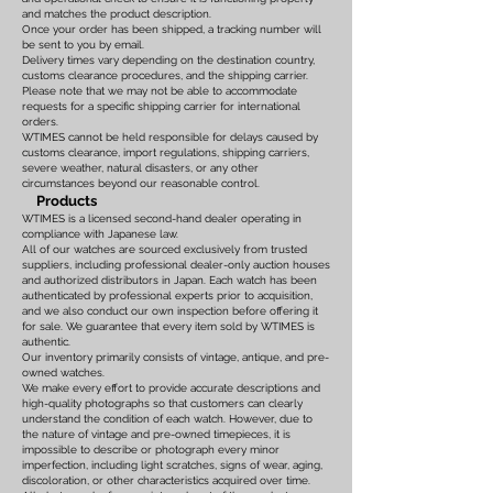
and matches the product description.
Once your order has been shipped, a tracking number will
be sent to you by email.
Delivery times vary depending on the destination country,
customs clearance procedures, and the shipping carrier.
Please note that we may not be able to accommodate
requests for a specific shipping carrier for international
orders.
WTIMES cannot be held responsible for delays caused by
customs clearance, import regulations, shipping carriers,
severe weather, natural disasters, or any other
circumstances beyond our reasonable control.
Products
WTIMES is a licensed second-hand dealer operating in
compliance with Japanese law.
All of our watches are sourced exclusively from trusted
suppliers, including professional dealer-only auction houses
and authorized distributors in Japan. Each watch has been
authenticated by professional experts prior to acquisition,
and we also conduct our own inspection before offering it
for sale. We guarantee that every item sold by WTIMES is
authentic.
Our inventory primarily consists of vintage, antique, and pre-
owned watches.
We make every effort to provide accurate descriptions and
high-quality photographs so that customers can clearly
understand the condition of each watch. However, due to
the nature of vintage and pre-owned timepieces, it is
impossible to describe or photograph every minor
imperfection, including light scratches, signs of wear, aging,
discoloration, or other characteristics acquired over time.