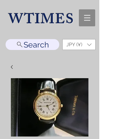
WTIMES
Search
JPY (¥)