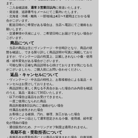
ます。
・ご入金確認後、
通常３営業日以内
に発送いたします。
・発送後、追跡番号をメールにてご案内いたします。
・北海道・沖縄・離島・一部地域は4日〜1週間ほどかかる場
合がございます。
・配送日時のご希望がある場合は、当店へ電話にてご連絡をお
願いします。
・交通事情や天候により、ご希望日時にお届けできない場合が
ございます。
商品について
・当店の商品は主にヴィンテージ・中古時計となり、商品の状
態を確認し、できる限り詳しく商品説明や写真に掲載しており
ますが、ヴィンテージ品の性質上、記載しきれない小傷・使用
感・経年変化がある場合がございます。
・可能な限り正確な商品説明を心掛けておりますが気になる点
がございましたら、ご購入前にお問い合わせください。
返品・キャンセルについて
・ヴィンテージ・中古品の特性上、お客様都合による返品・キ
ャンセルはお受けしておりません。
・商品説明と著しく異なる不具合があった場合のみ内容を確認
のうえ、返品・返金にて対応いたします。
・以下の場合は返品をお受けできません。
一度ご使用になられた商品
商品到着後5日以内にご連絡がない場合
付属品を紛失された場合
お客様による破損、汚れ、修理、加工があった場合
ヴィンテージ品として通常想定される小傷、使用感、経年変
化が理由の場合
・通信販売のため、クーリングオフ制度は適用されません。
長期不在・受取拒否について
・長期不在や受取拒否により商品が返送された場合、往復送料