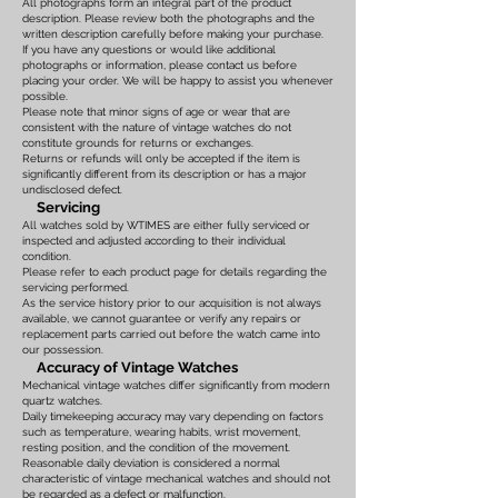
All photographs form an integral part of the product
description. Please review both the photographs and the
written description carefully before making your purchase.
If you have any questions or would like additional
photographs or information, please contact us before
placing your order. We will be happy to assist you whenever
possible.
Please note that minor signs of age or wear that are
consistent with the nature of vintage watches do not
constitute grounds for returns or exchanges.
Returns or refunds will only be accepted if the item is
significantly different from its description or has a major
undisclosed defect.
Servicing
All watches sold by WTIMES are either fully serviced or
inspected and adjusted according to their individual
condition.
Please refer to each product page for details regarding the
servicing performed.
As the service history prior to our acquisition is not always
available, we cannot guarantee or verify any repairs or
replacement parts carried out before the watch came into
our possession.
Accuracy of Vintage Watches
Mechanical vintage watches differ significantly from modern
quartz watches.
Daily timekeeping accuracy may vary depending on factors
such as temperature, wearing habits, wrist movement,
resting position, and the condition of the movement.
Reasonable daily deviation is considered a normal
characteristic of vintage mechanical watches and should not
be regarded as a defect or malfunction.