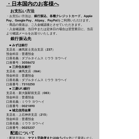
・日本国内のお客様へ
お支払い方法
・お支払い方法は、
銀行振込、各種クレジットカード、
Apple
をご利用いただけます。
Pay、Google Pay、Alipay、PayPal
・商品の発送は、ご入金確認後とさせていただきます。
・入金確認後、当日中または定休日の場合は翌営業日に、当店
より確認メールをお送りいたします。
銀行振込先
■
みずほ銀行
支店名：練馬富士見台支店（237）
預金科目：普通預金
口座名義：ダブルタイムス ミウラ ヨウヘイ
口座番号：3058672
■
三井住友銀行
支店名：練馬支店（064）
預金科目：普通預金
口座名義：ダブルタイムス ミウラ ヨウヘイ
口座番号：7310250
■
三菱UFJ銀行
支店名：新大阪駅前支店（083）
預金科目：普通預金
口座名義：ミウラ ヨウヘイ
口座番号：0021890
■
城北信用金庫
支店名：上石神井支店（215）
預金科目：普通預金
口座名義：ミウラ ヨウヘイ
口座番号：0025237
配送について
・配送方法は、
ヤマト宅急便またはゆうパック
にて発送いたし