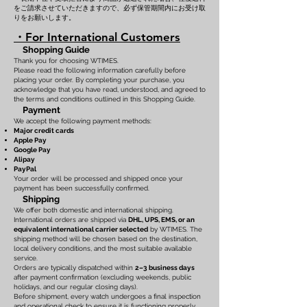
をご請求させていただきますので、必ず保管期間内にお受け取
りをお願いします。
・For International Customers
Shopping Guide
Thank you for choosing WTIMES.
Please read the following information carefully before
placing your order. By completing your purchase, you
acknowledge that you have read, understood, and agreed to
the terms and conditions outlined in this Shopping Guide.
Payment
We accept the following payment methods:
Major credit cards
Apple Pay
Google Pay
Alipay
PayPal
Your order will be processed and shipped once your
payment has been successfully confirmed.
Shipping
We offer both domestic and international shipping.
International orders are shipped via
DHL, UPS, EMS, or an
equivalent international carrier selected
by WTIMES. The
shipping method will be chosen based on the destination,
local delivery conditions, and the most suitable available
service.
Orders are typically dispatched within
2–3 business days
after payment confirmation (excluding weekends, public
holidays, and our regular closing days).
Before shipment, every watch undergoes a final inspection
and operational check to ensure it is functioning properly