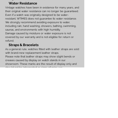
Water Resistance
Vintage watches have been in existence for many years, and
their original water resistance can no longer be guaranteed.
Even if a watch was originally designed to be water-
resistant, WTIMES does not guarantee its water resistance.
We strongly recommend avoiding exposure to water,
including rain, hand washing, showers, bathing, swimming,
saunas, and environments with high humidity.
Damage caused by moisture or water exposure is not
covered by our warranty and is not eligible for return or
refund.
Straps & Bracelets
As a general rule, watches fitted with leather straps are sold
with brand-new replacement leather straps.
Please note that leather straps may show slight bends or
creases caused by display on watch stands in our
showroom. These marks are the result of display only and
should not be interpreted as signs of prior use.
Watches fitted with original leather straps, metal bracelets,
rubber straps, nylon straps, or other original accessories
may not include brand-new replacements. Please review
the photographs and product description carefully. If you
have any concerns regarding the condition, feel free to
contact us before purchasing.
For watches equipped with bracelets, the maximum wrist
size is listed on the product page. Please ensure that the
bracelet size is suitable before placing your order.
We also recommend confirming the case size, lug width,
and all other measurements before purchasing. Returns or
exchanges based on sizing issues or differences in personal
expectations cannot be accepted.